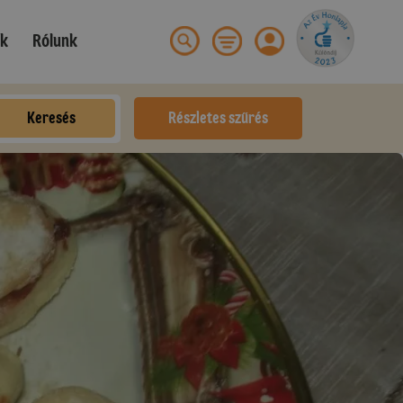
ek
Rólunk
Keresés
Részletes szűrés