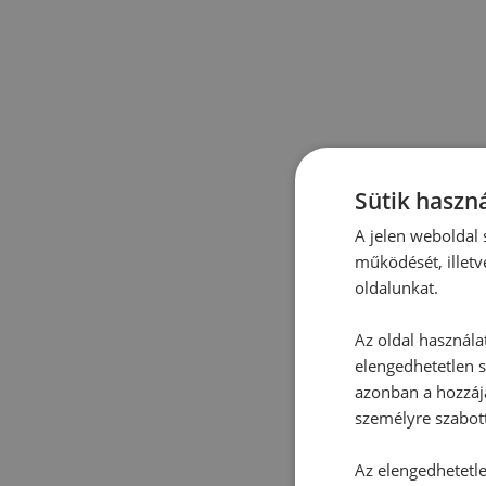
Sütik haszná
A jelen weboldal s
működését, illetv
oldalunkat.
Az oldal használa
elengedhetetlen s
azonban a hozzájá
személyre szabot
Az elengedhetetlen