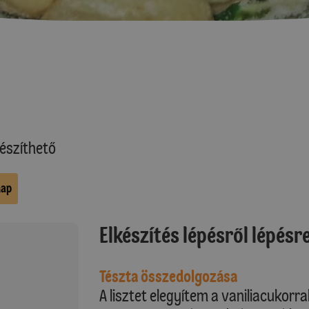
észíthető
nap
Elkészítés lépésről lépésr
Tészta összedolgozása
A lisztet elegyítem a vaniliacukorra