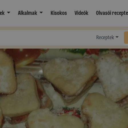
ek
Alkalmak
Kisokos
Videók
Olvasói recept
Receptek