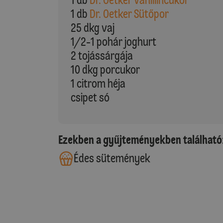
1 db
Dr. Oetker Sütőpor
25 dkg vaj
1/2-1 pohár joghurt
2 tojássárgája
10 dkg porcukor
1 citrom héja
csipet só
Ezekben a gyűjteményekben található
Édes sütemények