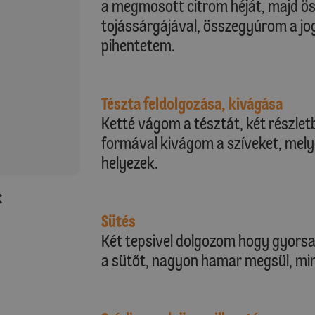
a megmosott citrom héját, majd ös
tojássárgájával, összegyúrom a jog
pihentetem.
Tészta feldolgozása, kivágása
Ketté vágom a tésztát, két részle
formával kivágom a szíveket, melye
helyezek.
:
Sütés
Két tepsivel dolgozom hogy gyorsa
a sütőt, nagyon hamar megsül, mindi