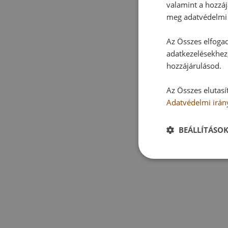
valamint a hozzáj
meg adatvédelmi 
Az Összes elfogad
adatkezelésekhez,
hozzájárulásod.
Az Összes elutasí
Adatvédelmi irán
BEÁLLÍTÁSO