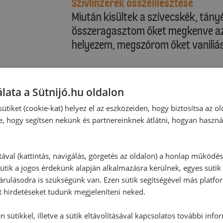
Szívlinzerek összeillesztése
Miután kisültek a szívecskék, tány
összeragasztom őket megkenve az a
helyezem, megszórom őket vaniliás
lata a Sütnijó.hu oldalon
ütiket (cookie-kat) helyez el az eszközeiden, hogy biztosítsa az ol
e, hogy segítsen nekünk és partnereinknek átlátni, hogyan haszná
tával (kattintás, navigálás, görgetés az oldalon) a honlap működé
ütik a jogos érdekünk alapján alkalmazásra kerülnek, egyes sütik
rulásodra is szükségünk van. Ezen sütik segítségével más platfo
t hirdetéseket tudunk megjeleníteni neked.
 sütikkel, illetve a sütik eltávolításával kapcsolatos további info