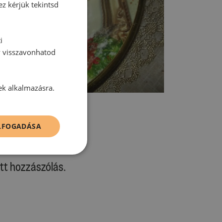
ez kérjük tekintsd
i
y visszavonhatod
ek alkalmazásra.
ELFOGADÁSA
tt hozzászólás.