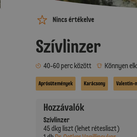
Nincs értékelve
Szívlinzer
40-60 perc között
Könnyen elk
Aprósütemények
Karácsony
Valentin-
Hozzávalók
Szívlinzer
45 dkg liszt (lehet rétesliszt)
1 db
Dr. Oetker Vanillincukor