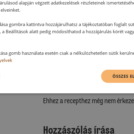
árulásod alapján végzett adatkezelések részleteinek ismertetéséh
elveinket.
ása gombra kattintva hozzájárulhatsz a tájékoztatóban foglalt süt
 a Beállítások alatt pedig módosíthatod a hozzájárulás körét vag
tása gomb használata esetén csak a nélkülözhetetlen sütik kerüln
yelvek
K
ÖSSZES 
Hozzászólások
Ehhez a recepthez még nem érkeze
Hozzászólás írása