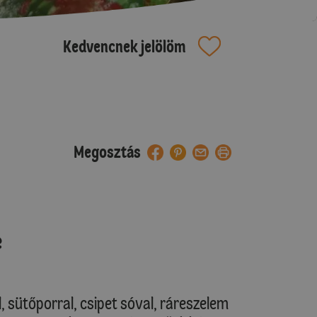
Kedvencnek jelölöm
Megosztás
e
l, sütőporral, csipet sóval, ráreszelem