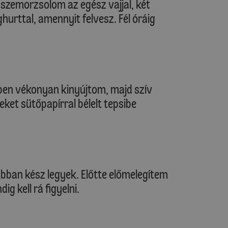
szemorzsolom az egész vajjal, két
hurttal, amennyit felvesz. Fél óráig
tben vékonyan kinyújtom, majd szív
ket sütőpapírral bélelt tepsibe
bban kész legyek. Előtte előmelegítem
g kell rá figyelni.