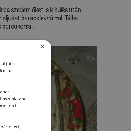
érba szedem őket, s kihűlés után
ljukat baracklekvárral. Tálba
 porcukorral.
×
dal jobb
lod az
séhez
 használatához
rmokon is
rmációkért,