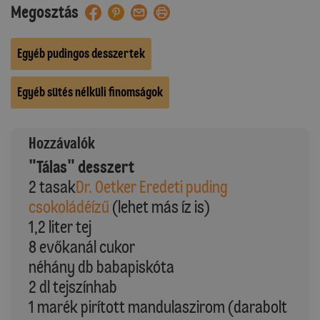
Megosztás
Egyéb pudingos desszertek
Egyéb sütés nélküli finomságok
Hozzávalók
"Tálas" desszert
2 tasak
Dr. Oetker Eredeti puding
csokoládéízű
(lehet más íz is)
1,2 liter tej
8 evőkanál cukor
néhány db babapiskóta
2 dl tejszínhab
1 marék pirított mandulaszirom (darabolt