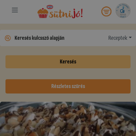
Receptek
Keresés
Részletes szűrés