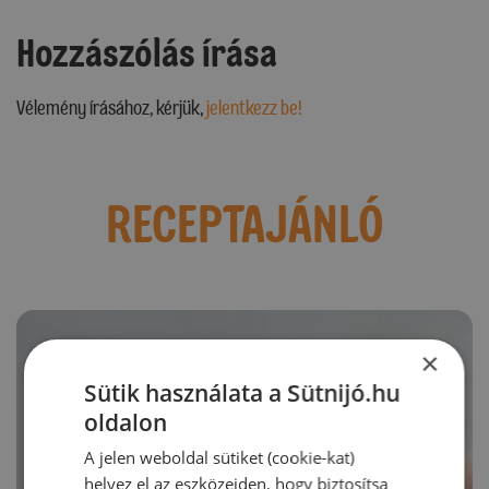
Hozzászólás írása
Vélemény írásához, kérjük,
jelentkezz be!
RECEPTAJÁNLÓ
×
Sütik használata a Sütnijó.hu
oldalon
A jelen weboldal sütiket (cookie-kat)
helyez el az eszközeiden, hogy biztosítsa