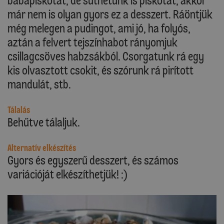
babapiskótát, de süthetünk is piskótát, akkor
már nem is olyan gyors ez a desszert. Ráöntjük
még melegen a pudingot, ami jó, ha folyós,
aztán a felvert tejszínhabot rányomjuk
csillagcsöves habzsákból. Csorgatunk rá egy
kis olvasztott csokit, és szórunk rá pirított
mandulát, stb.
Tálalás
Behűtve tálaljuk.
Alternatív elkészítés
Gyors és egyszerű desszert, és számos
variációját elkészíthetjük! :)