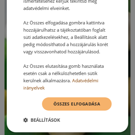
ismertetéséhez kérjük tekintsd meg
adatvédelmi elveinket.
Az Összes elfogadása gombra kattintva
hozzájárulhatsz a tájékoztatóban foglalt
süti adatkezelésekhez, a Beállítások alatt
pedig módosíthatod a hozzájárulás körét
vagy visszavonhatod hozzájárulásod.
Az Összes elutasítása gomb használata
esetén csak a nélkülözhetetlen sütik
kerülnek alkalmazásra.
Adatvédelmi
irányelvek
ÖSSZES ELFOGADÁSA
BEÁLLÍTÁSOK