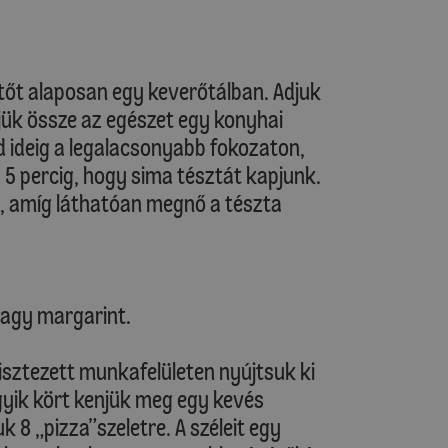
ztőt alaposan egy keverőtálban. Adjuk
jük össze az egészet egy konyhai
d ideig a legalacsonyabb fokozaton,
5 percig, hogy sima tésztát kapjunk.
ni, amíg láthatóan megnő a tészta
vagy margarint.
lisztezett munkafelületen nyújtsuk ki
gyik kört kenjük meg egy kevés
k 8 „pizza”szeletre. A széleit egy