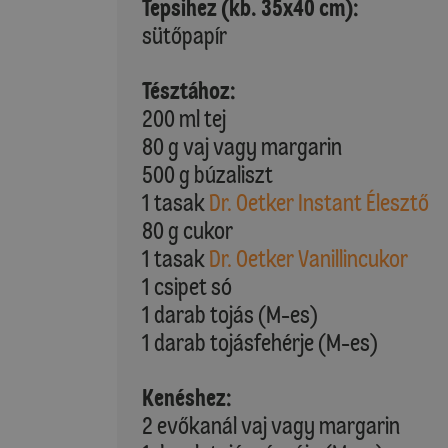
Tepsihez (kb. 35x40 cm):
sütőpapír
Tésztához:
200 ml tej
80 g vaj vagy margarin
500 g búzaliszt
1 tasak
Dr. Oetker Instant Élesztő
80 g cukor
1 tasak
Dr. Oetker Vanillincukor
1 csipet só
1 darab tojás (M-es)
1 darab tojásfehérje (M-es)
Kenéshez:
2 evőkanál vaj vagy margarin