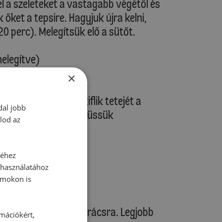
el a szeleteket a vastagabb végétől és
k őket a tepsire. Hagyjuk újra kelni,
 perc). Melegítsük elő a sütőt.
melegítve)
őmelegítve)
×
el és kenjük meg a kiflik tetejét a
dal jobb
 középső részébe és süssük
lod az
séhez
 használatához
rmokon is
je tulajdonságait!
edjük ki egy süteményrácsra. Legjobb
rmációkért,