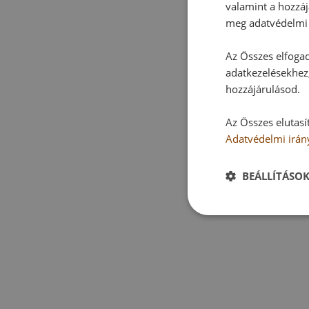
valamint a hozzáj
meg adatvédelmi 
Az Összes elfogad
adatkezelésekhez,
hozzájárulásod.
Az Összes elutasí
Adatvédelmi irán
BEÁLLÍTÁSO