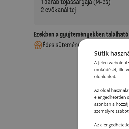
1 darab tojássárgája (M-es)
2 evőkanál tej
Ezekben a gyűjteményekben található
Édes sütemények
Kelt tésztá
Sütik haszná
A jelen weboldal s
működését, illetv
oldalunkat.
Az oldal használa
elengedhetetlen s
azonban a hozzájá
személyre szabot
Az elengedhetetlen