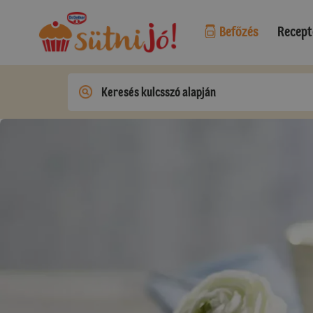
Befőzés
Recept