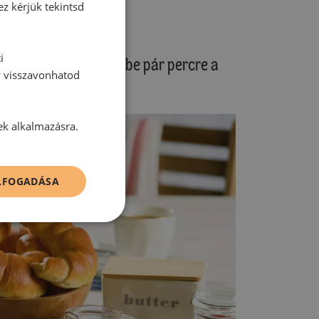
ez kérjük tekintsd
i
tás után tegyük a sütőbe pár percre a
y visszavonhatod
ek alkalmazásra.
ELFOGADÁSA