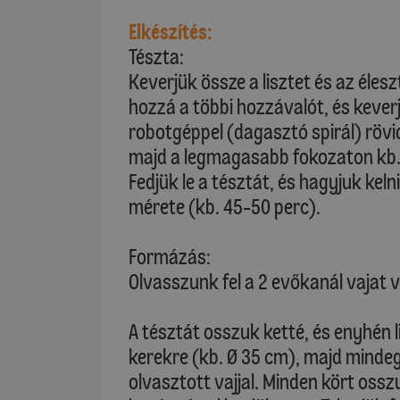
Elkészítés:
Tészta:
Keverjük össze a lisztet és az éles
hozzá a többi hozzávalót, és kever
robotgéppel (dagasztó spirál) rövi
majd a legmagasabb fokozaton kb. 
Fedjük le a tésztát, és hagyjuk kel
mérete (kb. 45-50 perc).
Formázás:
Olvasszunk fel a 2 evőkanál vajat 
A tésztát osszuk ketté, és enyhén 
kerekre (kb. Ø 35 cm), majd minde
olvasztott vajjal. Minden kört osszu