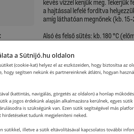
kevés vízzel kenjük meg. Tekerjük f
a hajtással lefelé fordítva helyezzü
amíg láthatóan megnőnek (kb. 15-20
:
Alsó és felső sütés: kb. 180 °C (elő
Légkeveréses sütés: kb. 160 °C (el
k
lata a Sütnijó.hu oldalon
A tojássárgáját keverjük össze a tejj
ütiket (cookie-kat) helyez el az eszközeiden, hogy biztosítsa az ol
keverékkel. Tegyük a tepsit a sütő
e, hogy segítsen nekünk és partnereinknek átlátni, hogyan haszná
aranybarnára a kifliket.
Sütési idő: kb. 25-28 perc
tával (kattintás, navigálás, görgetés az oldalon) a honlap működé
ütik a jogos érdekünk alapján alkalmazásra kerülnek, egyes sütik
rulásodra is szükségünk van. Ezen sütik segítségével más platfo
Kérjük, vegye figyelembe saját sütő
t hirdetéseket tudunk megjeleníteni neked.
A kifliket a sütőpapírral együtt sz
 sütikkel, illetve a sütik eltávolításával kapcsolatos további info