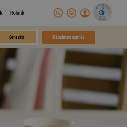
ek
Rólunk
Keresés
Részletes szűrés