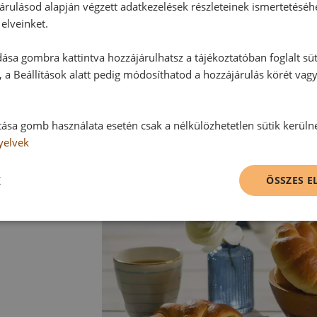
langyosan fogyasztani.
árulásod alapján végzett adatkezelések részleteinek ismertetéséh
elveinket.
Tipp:
ása gombra kattintva hozzájárulhatsz a tájékoztatóban foglalt süt
A kifli jól fagyasztható. Felolvasz
 a Beállítások alatt pedig módosíthatod a hozzájárulás körét vag
megadott sütési hőmérsékletre.
tása gomb használata esetén csak a nélkülözhetetlen sütik kerüln
yelvek
K
ÖSSZES 