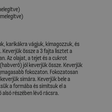
melegítve)
őmelegítve)
k, karikákra vágjuk, kimagozzuk, és
 Keverjük össze a 3 fajta lisztet a
 Az olajat, a tejet és a cukrot
habverő) jól keverjük össze. Keverjük
 legmagasabb fokozaton. Fokozatosan
s keverjük simára. Keverjük bele a
tsük a formába és simítsuk el a
ő alsó részében lévő rácsra.