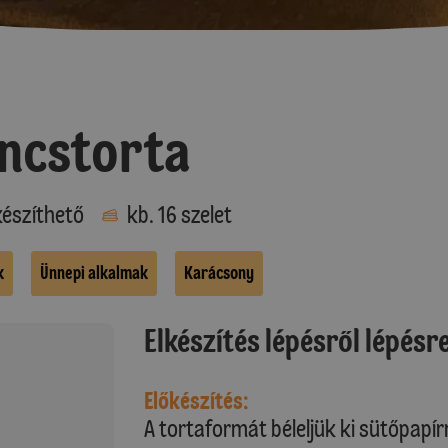
ancstorta
észíthető
kb. 16 szelet
k
Ünnepi alkalmak
Karácsony
Elkészítés lépésről lépésr
Előkészítés:
A tortaformát béleljük ki sütőpapírr