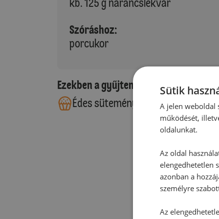
kb. 125 g narancslekvár
Szóráshoz:
porcukor
Ezekben a gyűjteményekben található
Sütik haszná
Édes sütemények
Torták
A jelen weboldal s
működését, illetv
oldalunkat.
Az oldal használa
elengedhetetlen s
azonban a hozzájá
személyre szabot
Az elengedhetetlen