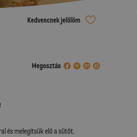
Kedvencnek jelölöm
Megosztás
e
al és melegítsük elő a sütőt.