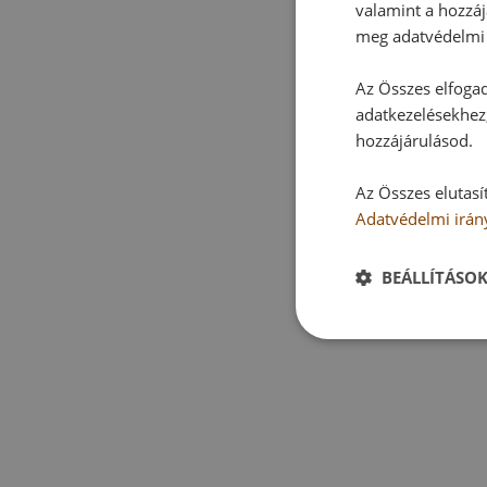
valamint a hozzáj
meg adatvédelmi 
Az Összes elfogad
adatkezelésekhez,
hozzájárulásod.
Az Összes elutasí
Adatvédelmi irán
BEÁLLÍTÁSO