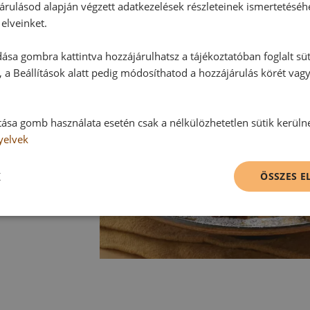
árulásod alapján végzett adatkezelések részleteinek ismertetéséh
elveinket.
ása gombra kattintva hozzájárulhatsz a tájékoztatóban foglalt süt
 a Beállítások alatt pedig módosíthatod a hozzájárulás körét vag
tása gomb használata esetén csak a nélkülözhetetlen sütik kerüln
yelvek
K
ÖSSZES 