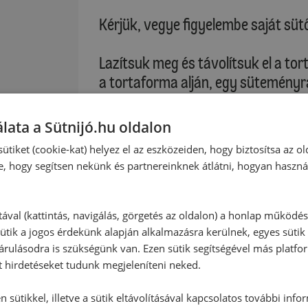
Kérjük, vegye figyelembe saját süt
Lazítsuk meg és távolítsuk el a to
a tortaforma alján, egy süteményrá
:
Töltelék:
lata a Sütnijó.hu oldalon
Fordítsuk meg a tortát, húzzuk le r
ütiket (cookie-kat) helyez el az eszközeiden, hogy biztosítsa az ol
vízszintesen ketté. Az alsó rétege
e, hogy segítsen nekünk és partnereinknek átlátni, hogyan haszná
felületen lévő mindkét alapot ázta
réteget kenjük meg a lekvárral, maj
Tálalásig tegyük a tortát a hűtőbe,
tával (kattintás, navigálás, görgetés az oldalon) a honlap működé
ütik a jogos érdekünk alapján alkalmazásra kerülnek, egyes sütik
rulásodra is szükségünk van. Ezen sütik segítségével más platfo
Díszítés:
t hirdetéseket tudunk megjeleníteni neked.
Tálalás előtt szórjuk meg porcukorr
 sütikkel, illetve a sütik eltávolításával kapcsolatos további info