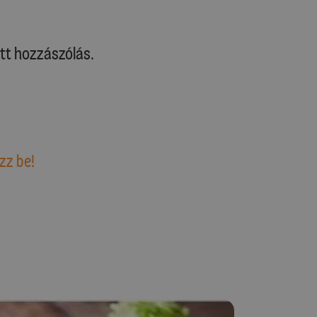
tt hozzászólás.
zz be!