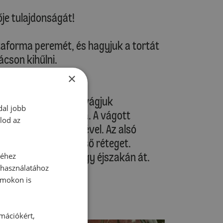
ője tulajdonságát!
rtaforma peremét, és hagyjuk a tortát
cson kihűlni.
×
óla a sütőpapírt, és vágjuk
dal jobb
t tegyük egy tányérra. A vágott
lod az
ssuk meg a narancslével. Az alsó
d helyezzük rá a felső réteget.
 vagy hagyjuk állni egy éjszakán át.
séhez
 használatához
rmokon is
al.
rmációkért,