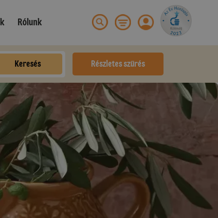
ek
Rólunk
Keresés
Részletes szűrés