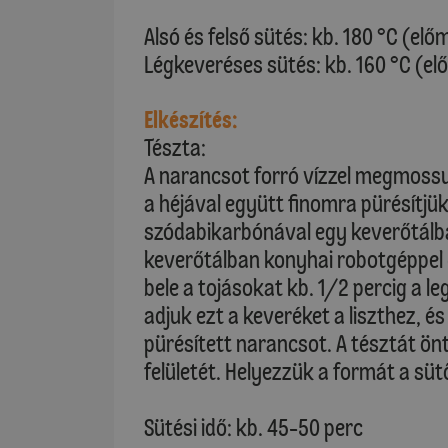
Alsó és felső sütés: kb. 180 °C (elő
Légkeveréses sütés: kb. 160 °C (el
Elkészítés:
Tészta:
A narancsot forró vízzel megmossu
a héjával együtt finomra pürésítjük.
szódabikarbónával egy keverőtálban.
keverőtálban konyhai robotgéppel (
bele a tojásokat kb. 1/2 percig a
adjuk ezt a keveréket a liszthez, é
pürésített narancsot. A tésztát ön
felületét. Helyezzük a formát a süt
Sütési idő: kb. 45-50 perc