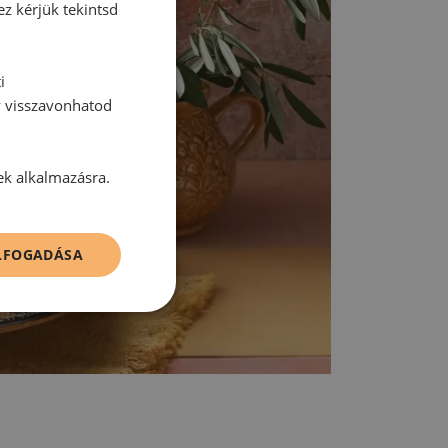
ez kérjük tekintsd
i
y visszavonhatod
ek alkalmazásra.
ELFOGADÁSA