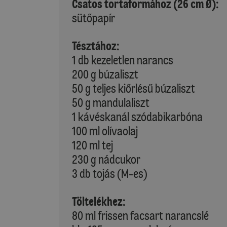
Csatos tortaformához (26 cm Ø):
sütőpapír
Tésztához:
1 db kezeletlen narancs
200 g búzaliszt
50 g teljes kiőrlésű búzaliszt
50 g mandulaliszt
1 kávéskanál szódabikarbóna
100 ml olívaolaj
120 ml tej
230 g nádcukor
3 db tojás (M-es)
Töltelékhez:
80 ml frissen facsart narancslé