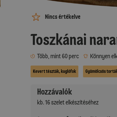
Nincs értékelve
Toszkánai nar
Több, mint 60 perc
Könnyen elk
Kevert tészták, kuglófok
Gyümölcsös tortá
Hozzávalók
kb. 16 szelet elkészítéséhez