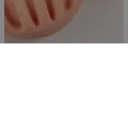
Pudingporos omlós keksz