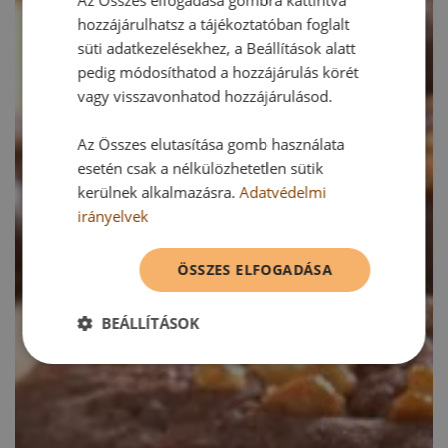
Az Összes elfogadása gombra kattintva
hozzájárulhatsz a tájékoztatóban foglalt
süti adatkezelésekhez, a Beállítások alatt
pedig módosíthatod a hozzájárulás körét
vagy visszavonhatod hozzájárulásod.
Az Összes elutasítása gomb használata
esetén csak a nélkülözhetetlen sütik
kerülnek alkalmazásra.
Adatvédelmi
irányelvek
ÖSSZES ELFOGADÁSA
BEÁLLÍTÁSOK