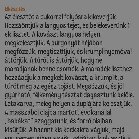
Elkészítés
Az élesztőt a cukorral folyósra kikeverjük.
Hozzáöntjük a langyos tejet, és belekeverünk 1
ek lisztet. A kovászt langyos helyen
megkelesztjük. A burgonyát héjában
megfőzzük, megtisztítjuk, és krumplinyomóval
áttörjük. A túrót is áttörjük, hogy ne
maradjanak benne csomók. A maradék liszthez
hozzáadjuk a megkelt kovászt, a krumplit, a
túrót meg az egész tojást. Megsózzuk, és jól
gyúrható, félkemény tésztát dagasztunk belőle.
Letakarva, meleg helyen a duplájára kelesztjük.
A masszából olajba mártott evőkanállal
„babákat” szaggatunk, és forró olajban
kisütjük. A bacont kis kockákra vágjuk, majd
egy serpenyőben a saját zsírjában kiolvasztjuk.