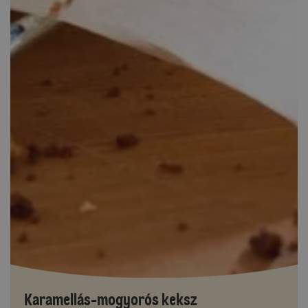
Karamellás-mogyorós keksz