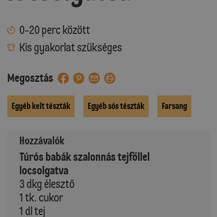
0-20 perc között
Kis gyakorlat szükséges
Megosztás
Egyéb kelt tészták
Egyéb sós tészták
Farsang
Hozzávalók
Túrós babák szalonnás tejföllel
locsolgatva
3 dkg élesztő
1 tk. cukor
1 dl tej