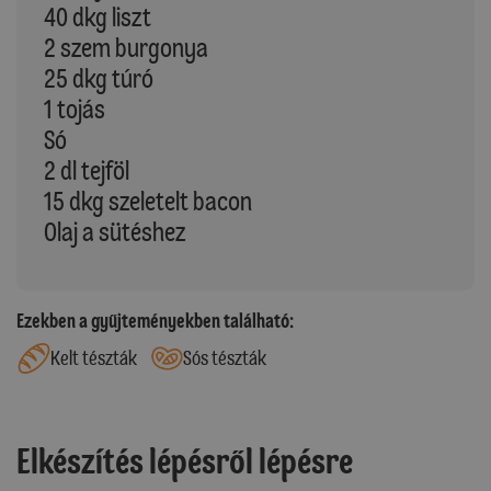
40 dkg liszt
2 szem burgonya
25 dkg túró
1 tojás
Só
2 dl tejföl
15 dkg szeletelt bacon
Olaj a sütéshez
Ezekben a gyűjteményekben található:
Kelt tészták
Sós tészták
Elkészítés lépésről lépésre