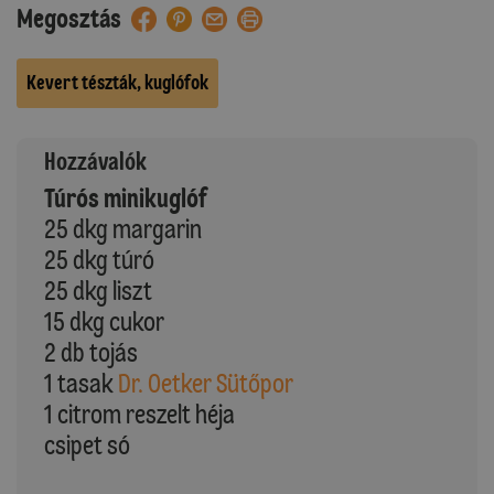
Megosztás
Kevert tészták, kuglófok
Hozzávalók
Túrós minikuglóf
25 dkg margarin
25 dkg túró
25 dkg liszt
15 dkg cukor
2 db tojás
1 tasak
Dr. Oetker Sütőpor
1 citrom reszelt héja
csipet só