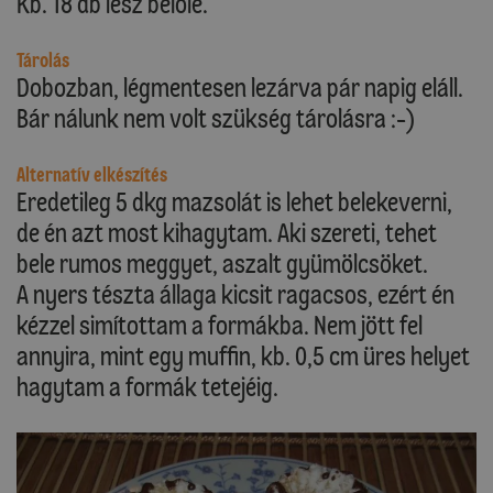
Kb. 18 db lesz belőle.
Tárolás
Dobozban, légmentesen lezárva pár napig eláll.
Bár nálunk nem volt szükség tárolásra :-)
Alternatív elkészítés
Eredetileg 5 dkg mazsolát is lehet belekeverni,
de én azt most kihagytam. Aki szereti, tehet
bele rumos meggyet, aszalt gyümölcsöket.
A nyers tészta állaga kicsit ragacsos, ezért én
kézzel simítottam a formákba. Nem jött fel
annyira, mint egy muffin, kb. 0,5 cm üres helyet
hagytam a formák tetejéig.