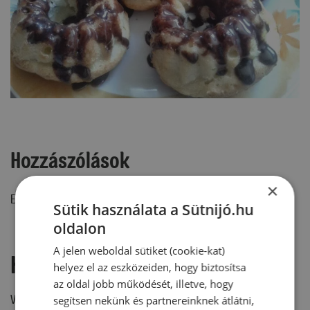
Hozzászólások
×
Ehhez a recepthez még nem érkezett hozzászólás.
Sütik használata a Sütnijó.hu
oldalon
A jelen weboldal sütiket (cookie-kat)
Hozzászólás írása
helyez el az eszközeiden, hogy biztosítsa
az oldal jobb működését, illetve, hogy
Vélemény írásához, kérjük,
jelentkezz be!
segítsen nekünk és partnereinknek átlátni,