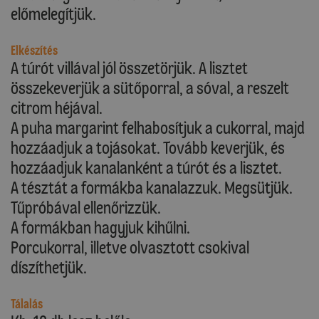
előmelegítjük.
Elkészítés
A túrót villával jól összetörjük. A lisztet
összekeverjük a sütőporral, a sóval, a reszelt
citrom héjával.
A puha margarint felhabosítjuk a cukorral, majd
hozzáadjuk a tojásokat. Tovább keverjük, és
hozzáadjuk kanalanként a túrót és a lisztet.
A tésztát a formákba kanalazzuk. Megsütjük.
Tűpróbával ellenőrizzük.
A formákban hagyjuk kihűlni.
Porcukorral, illetve olvasztott csokival
díszíthetjük.
Tálalás