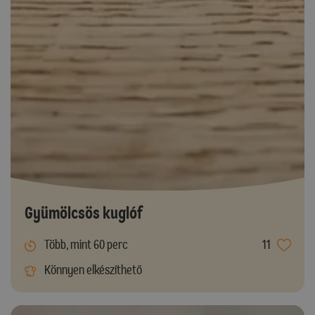
Gyümölcsös kuglóf
Több, mint 60 perc
11
Könnyen elkészíthető