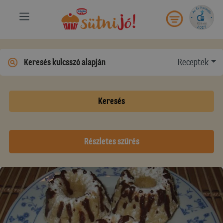
Receptek
Keresés
Részletes szűrés