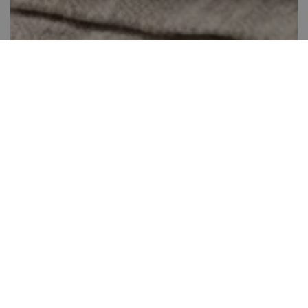
Sajtos falatok
20-40 perc között
0
Könnyen elkészíthető