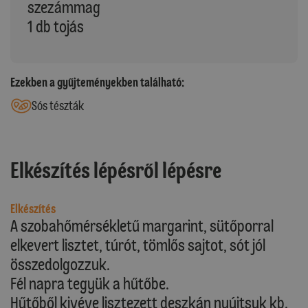
szezámmag
1 db tojás
Ezekben a gyűjteményekben található:
Sós tészták
Elkészítés lépésről lépésre
Elkészítés
A szobahőmérsékletű margarint, sütőporral
elkevert lisztet, túrót, tömlős sajtot, sót jól
összedolgozzuk.
Fél napra tegyük a hűtőbe.
Hűtőből kivéve lisztezett deszkán nyújtsuk kb.