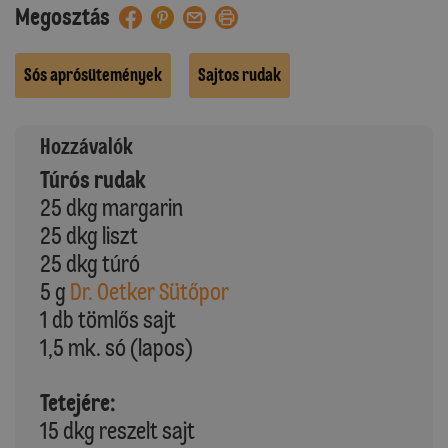
Megosztás
Sós aprósütemények
Sajtos rudak
Hozzávalók
Túrós rudak
25 dkg margarin
25 dkg liszt
25 dkg túró
5 g
Dr. Oetker Sütőpor
1 db tömlős sajt
1,5 mk. só (lapos)
Tetejére:
15 dkg reszelt sajt