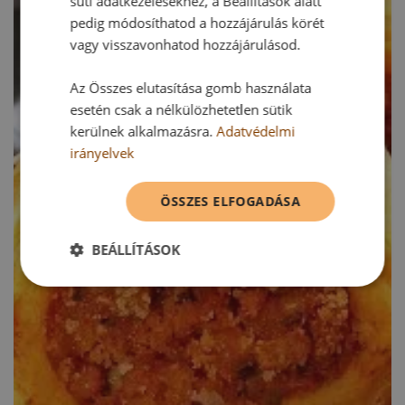
süti adatkezelésekhez, a Beállítások alatt
pedig módosíthatod a hozzájárulás körét
vagy visszavonhatod hozzájárulásod.
Az Összes elutasítása gomb használata
esetén csak a nélkülözhetetlen sütik
kerülnek alkalmazásra.
Adatvédelmi
irányelvek
ÖSSZES ELFOGADÁSA
BEÁLLÍTÁSOK