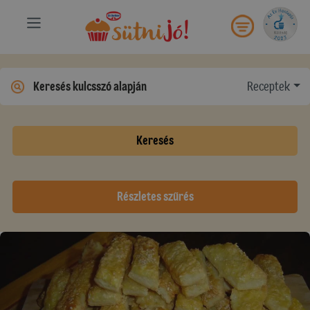
Receptek
Keresés
Részletes szűrés