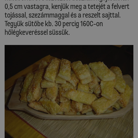
0,5 cm vastagra, kenjük meg a tetejét a felvert
tojással, szezámmaggal és a reszelt sajttal.
Tegyük sütőbe kb. 30 percig 160C-on
hőlégkeveréssel süssük.