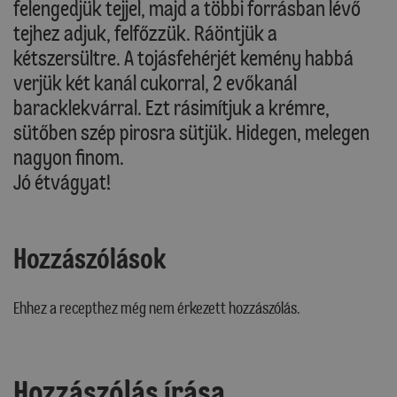
felengedjük tejjel, majd a többi forrásban lévő
tejhez adjuk, felfőzzük. Ráöntjük a
kétszersültre. A tojásfehérjét kemény habbá
verjük két kanál cukorral, 2 evőkanál
baracklekvárral. Ezt rásimítjuk a krémre,
sütőben szép pirosra sütjük. Hidegen, melegen
nagyon finom.
Jó étvágyat!
Hozzászólások
Ehhez a recepthez még nem érkezett hozzászólás.
Hozzászólás írása