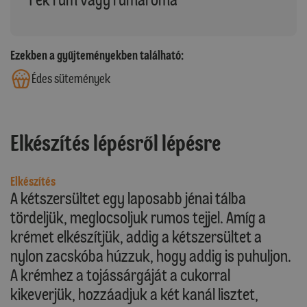
Ezekben a gyűjteményekben található:
Édes sütemények
Elkészítés lépésről lépésre
Elkészítés
A kétszersültet egy laposabb jénai tálba
tördeljük, meglocsoljuk rumos tejjel. Amíg a
krémet elkészítjük, addig a kétszersültet a
nylon zacskóba húzzuk, hogy addig is puhuljon.
A krémhez a tojássárgáját a cukorral
kikeverjük, hozzáadjuk a két kanál lisztet,