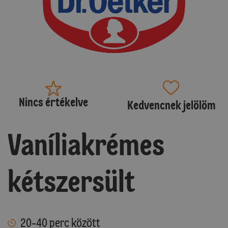
Nincs értékelve
Kedvencnek jelölöm
Vaníliakrémes
kétszersült
20-40 perc között