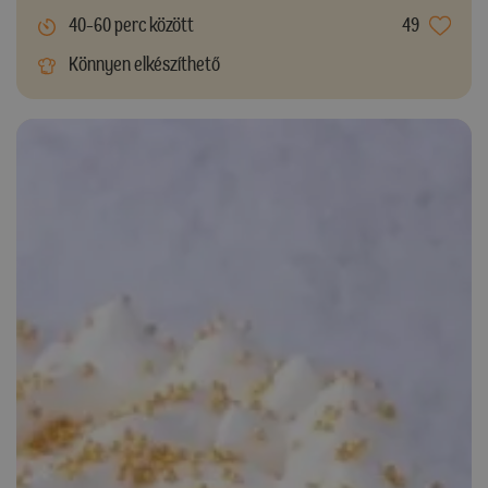
40-60 perc között
49
Könnyen elkészíthető