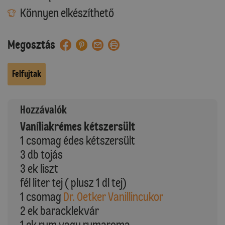
Könnyen elkészíthető
Megosztás
Felfujtak
Hozzávalók
Vaníliakrémes kétszersült
1 csomag édes kétszersült
3 db tojás
3 ek liszt
fél liter tej ( plusz 1 dl tej)
1 csomag
Dr. Oetker Vanillincukor
2 ek baracklekvár
1 ek rum vagy rumaroma