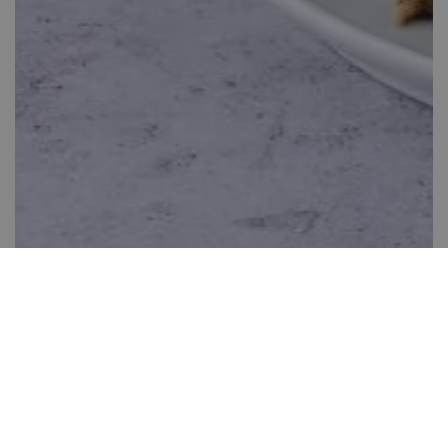
Mákos guba torta
Több, mint 60 perc
118
Könnyen elkészíthető