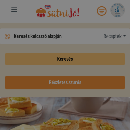
Receptek
Keresés
Részletes szűrés