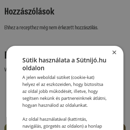
Hozzászólások
Ehhez a recepthez még nem érkezett hozzászólás.
×
Hozzászólás írása
Sütik használata a Sütnijó.hu
oldalon
Vélemény írásához, kérjük,
jelentkezz be!
A jelen weboldal sütiket (cookie-kat)
helyez el az eszközeiden, hogy biztosítsa
az oldal jobb működését, illetve, hogy
RECEPTAJÁNLÓ
segítsen nekünk és partnereinknek átlátni,
hogyan használod az oldalunkat.
Az oldal használatával (kattintás,
navigálás, görgetés az oldalon) a honlap