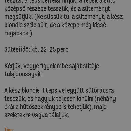
tésztát a tepsiben elsimítjuk, a tepsit a sütő
középső részébe tesszük, és a süteményt
megsütjük. (Ne süssük túl a süteményt, a kész
blondie széle sült, de a közepe még kissé
ragacsos.)
Sütési idő: kb. 22-25 perc
Kérjük, vegye figyelembe saját sütője
tulajdonságait!
A kész blondie-t tepsivel együtt sütőrácsra
tesszük, és hagyjuk teljesen kihűlni (néhány
órára hűtőszekrénybe is tehetjük), majd
szeletekre vágva tálaljuk.
Tipp: