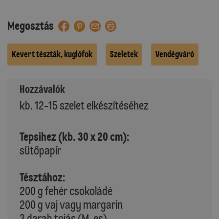
Megosztás
Kevert tészták, kuglófok
Szeletek
Vendégváró
Hozzávalók
kb. 12-15 szelet elkészítéséhez
Tepsihez (kb. 30 x 20 cm):
sütőpapír
Tésztához:
200 g fehér csokoládé
200 g vaj vagy margarin
3 darab tojás (M-es)