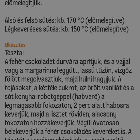
előmelegítjük.
Alsó és felső sütés: kb. 170 °C (előmelegítve)
Légkeveréses sütés: kb. 150 °C (előmelegítve)
Elkészítés:
Tészta:
A fehér csokoládét durvára aprítjuk, és a vajjal
vagy a margarinnal együtt, lassú tűzön, vízgőz
fölött megolvasztjuk, majd hűlni hagyjuk. A
tojásokat, a kétféle cukrot, az őrölt vaníliát és a
sót konyhai robotgéppel (habverő) a
legmagasabb fokozaton, 2 perc alatt habosra
keverjük, majd a lisztet röviden, alacsony
fokozaton hozzákeverjük. Végül óvatosan
belekeverjük a fehér csokoládés keveréket is. A