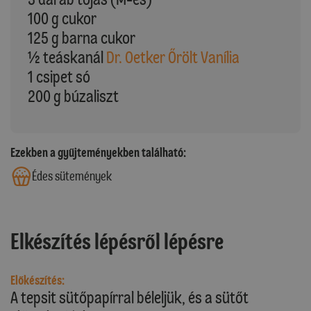
100 g cukor
125 g barna cukor
½ teáskanál
Dr. Oetker Őrölt Vanília
1 csipet só
200 g búzaliszt
Ezekben a gyűjteményekben található:
Édes sütemények
Elkészítés lépésről lépésre
Előkészítés:
A tepsit sütőpapírral béleljük, és a sütőt