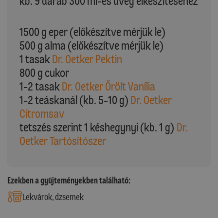
kb. 9 darab 300 ml-es üveg elkészítéséhez
1500 g eper (előkészítve mérjük le)
500 g alma (előkészítve mérjük le)
1 tasak
Dr. Oetker Pektin
800 g cukor
1-2 tasak
Dr. Oetker Őrölt Vanília
1-2 teáskanál (kb. 5-10 g)
Dr. Oetker
Citromsav
tetszés szerint 1 késhegynyi (kb. 1 g)
Dr.
Oetker Tartósítószer
Ezekben a gyűjteményekben található:
Lekvárok, dzsemek