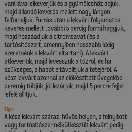
vaníliával elkeverjük és a gyümölcshöz adjuk,
majd állandó keverés mellett nagy lángon
felforraljuk. Forrás után a lekvárt folyamatos
keverés mellett további 5 percig forrni hagyjuk,
majd hozzáadjuk a citromsavat (és a
tartósítószert, amennyiben hosszabb ideig
szeretnénk a lekvárt eltartani). A lekvárt
átkeverjük, majd levesszük a tűzről, és ha
szükséges, a habot eltávolítjuk a tetejéről. A
kész lekvárt azonnal az előkészített üvegekbe
peremig töltjük, jól lezárjuk, majd 5 percre fejjel
lefelé állítjuk.
Tipp:
A kész lekvárt száraz, hűvös helyen, a felnyitott
vagy tartósítószer nélkül készült lekvárt pedig