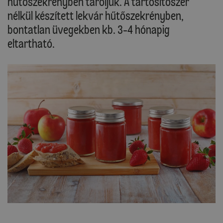
hűtőszekrényben tároljuk. A tartósítószer
nélkül készített lekvár hűtőszekrényben,
bontatlan üvegekben kb. 3-4 hónapig
eltartható.