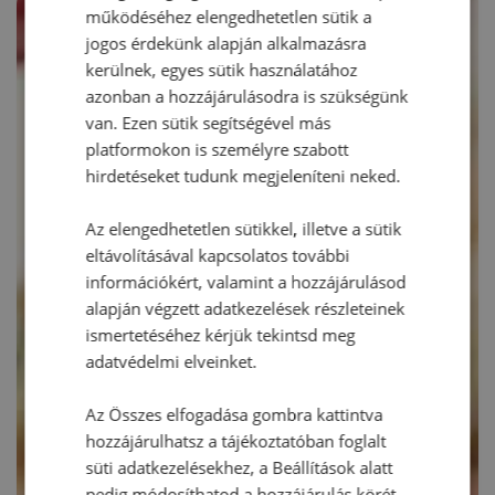
működéséhez elengedhetetlen sütik a
jogos érdekünk alapján alkalmazásra
kerülnek, egyes sütik használatához
azonban a hozzájárulásodra is szükségünk
van. Ezen sütik segítségével más
platformokon is személyre szabott
hirdetéseket tudunk megjeleníteni neked.
Az elengedhetetlen sütikkel, illetve a sütik
eltávolításával kapcsolatos további
információkért, valamint a hozzájárulásod
alapján végzett adatkezelések részleteinek
ismertetéséhez kérjük tekintsd meg
adatvédelmi elveinket.
Az Összes elfogadása gombra kattintva
hozzájárulhatsz a tájékoztatóban foglalt
süti adatkezelésekhez, a Beállítások alatt
pedig módosíthatod a hozzájárulás körét