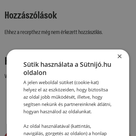
Hozzászólások
Ehhez a recepthez még nem érkezett hozzászólás.
×
Hozzászólás írása
Sütik használata a Sütnijó.hu
oldalon
Vélemény írásához, kérjük,
jelentkezz be!
A jelen weboldal sütiket (cookie-kat)
helyez el az eszközeiden, hogy biztosítsa
az oldal jobb működését, illetve, hogy
RECEPTAJÁNLÓ
segítsen nekünk és partnereinknek átlátni,
hogyan használod az oldalunkat.
Az oldal használatával (kattintás,
navigálás, görgetés az oldalon) a honlap