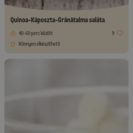
Quinoa-Káposzta-Gránátalma saláta
40-60 perc között
9
Könnyen elkészíthető