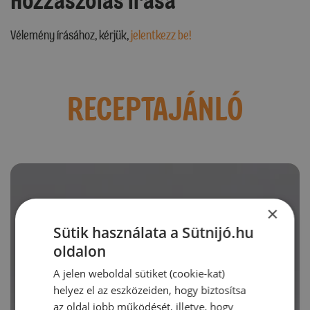
Hozzászólás írása
Vélemény írásához, kérjük,
jelentkezz be!
RECEPTAJÁNLÓ
×
Sütik használata a Sütnijó.hu
oldalon
A jelen weboldal sütiket (cookie-kat)
helyez el az eszközeiden, hogy biztosítsa
az oldal jobb működését, illetve, hogy