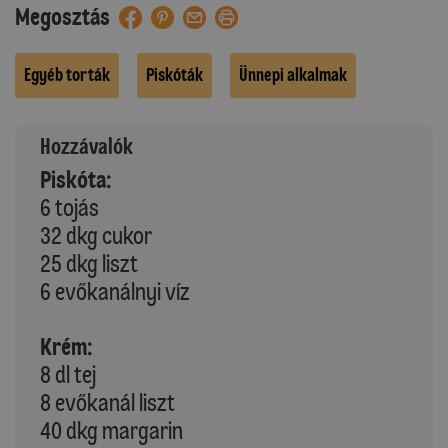
Megosztás
Egyéb torták
Piskóták
Ünnepi alkalmak
Hozzávalók
Piskóta:
6 tojás
32 dkg cukor
25 dkg liszt
6 evőkanálnyi víz
Krém:
8 dl tej
8 evőkanál liszt
40 dkg margarin