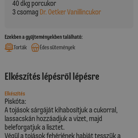
40 dkg porcukor
3 csomag
Dr. Oetker Vanillincukor
Ezekben a gyűjteményekben található:
Torták
Édes sütemények
Elkészítés lépésről lépésre
Elkészítés
Piskóta:
A tojások sárgáját kihabosítjuk a cukorral,
lassacskán hozzáadjuk a vizet, majd
beleforgatjuk a lisztet.
Végül a tojások fehérjének habját tesszük a