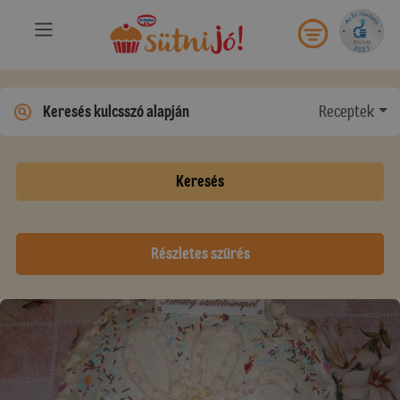
Receptek
Keresés
Részletes szűrés