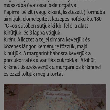
masszába óvatosan beleforgatva.
Papírral bélelt (vagy kikent, lisztezett) formába
simítjuk, előmelegített közepes hőfokú kb. 180
°C -os sütőben sütjük ki kb. fél óra alatt.
Kihűtjük, és 3 lapba vágjuk.
Krém: A lisztet a tejjel simára keverjük és
közepes lángon keményre főzzük, majd
kihűtjük. A margarint habosra keverjük a
porcukorral és a vaníliás cukrokkal. A kihűlt
krémet összekeverjük a margarinos krémmel
és ezzel töltjük meg a tortát.