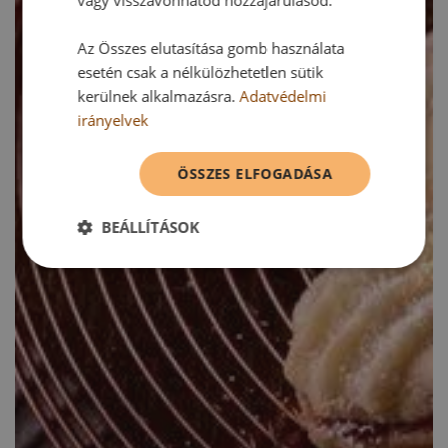
vagy visszavonhatod hozzájárulásod.
Az Összes elutasítása gomb használata
esetén csak a nélkülözhetetlen sütik
kerülnek alkalmazásra.
Adatvédelmi
irányelvek
ÖSSZES ELFOGADÁSA
BEÁLLÍTÁSOK