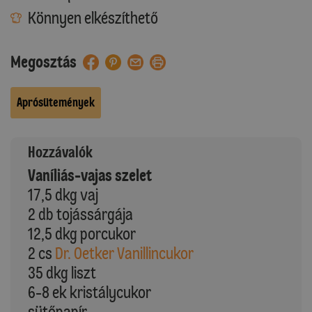
Könnyen elkészíthető
Megosztás
Aprósütemények
Hozzávalók
Vaníliás-vajas szelet
17,5 dkg vaj
2 db tojássárgája
12,5 dkg porcukor
2 cs
Dr. Oetker Vanillincukor
35 dkg liszt
6-8 ek kristálycukor
sütőpapír