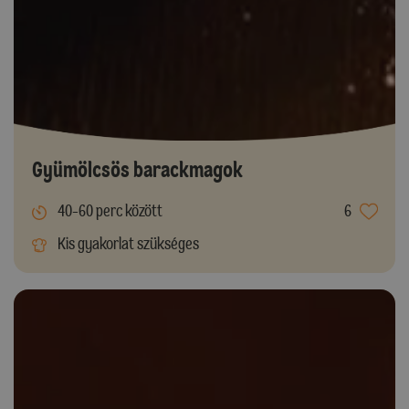
Gyümölcsös barackmagok
40-60 perc között
6
Kis gyakorlat szükséges