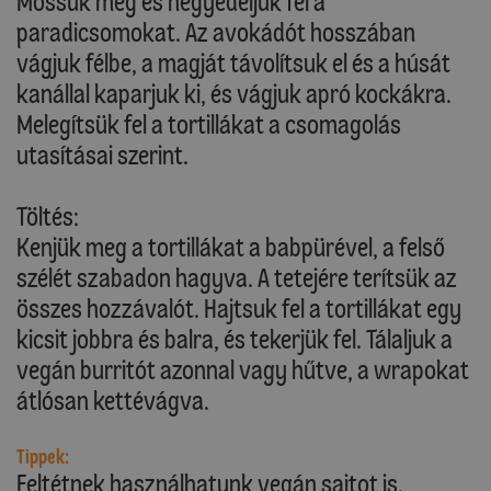
Mossuk meg és negyedeljük fel a
paradicsomokat. Az avokádót hosszában
vágjuk félbe, a magját távolítsuk el és a húsát
kanállal kaparjuk ki, és vágjuk apró kockákra.
Melegítsük fel a tortillákat a csomagolás
utasításai szerint.
Töltés:
Kenjük meg a tortillákat a babpürével, a felső
szélét szabadon hagyva. A tetejére terítsük az
összes hozzávalót. Hajtsuk fel a tortillákat egy
kicsit jobbra és balra, és tekerjük fel. Tálaljuk a
vegán burritót azonnal vagy hűtve, a wrapokat
átlósan kettévágva.
Tippek:
Feltétnek használhatunk vegán sajtot is.