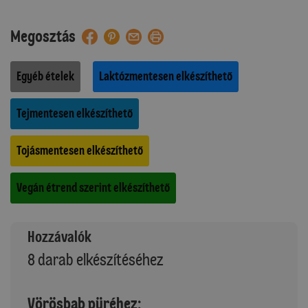
Megosztás
Egyéb ételek
Laktózmentesen elkészíthető
Tejmentesen elkészíthető
Tojásmentesen elkészíthető
Vegán étrend szerint elkészíthető
Hozzávalók
8 darab elkészítéséhez
Vörösbab püréhez: