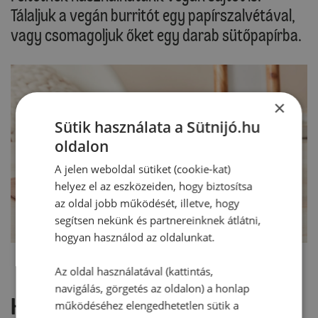
Tálaljuk a vegán burritót egy papírszalvétával,
vagy csomagoljuk őket egy darab sütőpapírba.
×
Sütik használata a Sütnijó.hu
oldalon
A jelen weboldal sütiket (cookie-kat)
helyez el az eszközeiden, hogy biztosítsa
az oldal jobb működését, illetve, hogy
segítsen nekünk és partnereinknek átlátni,
hogyan használod az oldalunkat.
Az oldal használatával (kattintás,
navigálás, görgetés az oldalon) a honlap
Hozzászólások
működéséhez elengedhetetlen sütik a