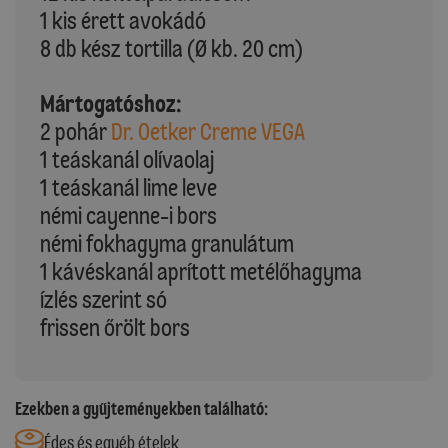
1 kis érett avokádó
8 db kész tortilla (Ø kb. 20 cm)
Mártogatóshoz:
2 pohár
Dr. Oetker Creme VEGA
1 teáskanál olívaolaj
1 teáskanál lime leve
némi cayenne-i bors
némi fokhagyma granulátum
1 kávéskanál aprított metélőhagyma
ízlés szerint só
frissen őrölt bors
Ezekben a gyűjteményekben található:
Édes és egyéb ételek