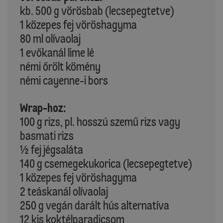
kb. 500 g vörösbab (lecsepegtetve)
1 közepes fej vöröshagyma
80 ml olívaolaj
1 evőkanál lime lé
némi őrölt kömény
némi cayenne-i bors
Wrap-hoz:
100 g rizs, pl. hosszú szemű rizs vagy
basmati rizs
½ fej jégsaláta
140 g csemegekukorica (lecsepegtetve)
1 közepes fej vöröshagyma
2 teáskanál olívaolaj
250 g vegán darált hús alternatíva
12 kis koktélparadicsom