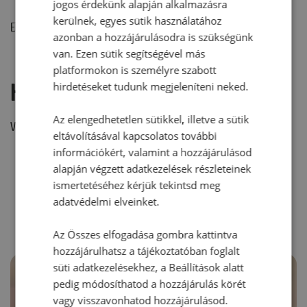
jogos érdekünk alapján alkalmazásra
kerülnek, egyes sütik használatához
Ehhez a recepthez még nem érkezett hozzászólás.
azonban a hozzájárulásodra is szükségünk
van. Ezen sütik segítségével más
platformokon is személyre szabott
Hozzászólás írása
hirdetéseket tudunk megjeleníteni neked.
Az elengedhetetlen sütikkel, illetve a sütik
Vélemény írásához, kérjük,
jelentkezz be!
eltávolításával kapcsolatos további
információkért, valamint a hozzájárulásod
alapján végzett adatkezelések részleteinek
ismertetéséhez kérjük tekintsd meg
RECEPTAJÁNLÓ
adatvédelmi elveinket.
Az Összes elfogadása gombra kattintva
hozzájárulhatsz a tájékoztatóban foglalt
süti adatkezelésekhez, a Beállítások alatt
pedig módosíthatod a hozzájárulás körét
vagy visszavonhatod hozzájárulásod.