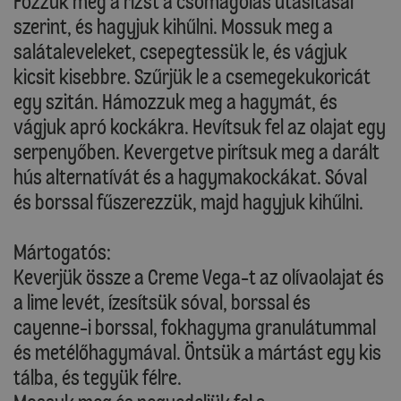
Főzzük meg a rizst a csomagolás utasításai
szerint, és hagyjuk kihűlni. Mossuk meg a
salátaleveleket, csepegtessük le, és vágjuk
kicsit kisebbre. Szűrjük le a csemegekukoricát
egy szitán. Hámozzuk meg a hagymát, és
vágjuk apró kockákra. Hevítsuk fel az olajat egy
serpenyőben. Kevergetve pirítsuk meg a darált
hús alternatívát és a hagymakockákat. Sóval
és borssal fűszerezzük, majd hagyjuk kihűlni.
Mártogatós:
Keverjük össze a Creme Vega-t az olívaolajat és
a lime levét, ízesítsük sóval, borssal és
cayenne-i borssal, fokhagyma granulátummal
és metélőhagymával. Öntsük a mártást egy kis
tálba, és tegyük félre.