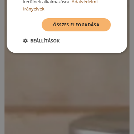
kerülnek alkalmazásra.
Adatvédelmi
irányelvek
ÖSSZES ELFOGADÁSA
BEÁLLÍTÁSOK