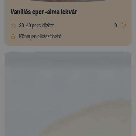
Vaníliás eper-alma lekvár
20-40 perc között
0
Könnyen elkészíthető