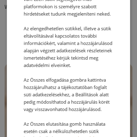
platformokon is személyre szabott
Vélemény írásához, kérjük,
jelentkezz be!
hirdetéseket tudunk megjeleníteni neked.
Az elengedhetetlen sütikkel, illetve a sütik
RECEPTAJÁNLÓ
eltávolításával kapcsolatos további
információkért, valamint a hozzájárulásod
alapján végzett adatkezelések részleteinek
ismertetéséhez kérjük tekintsd meg
adatvédelmi elveinket.
Az Összes elfogadása gombra kattintva
hozzájárulhatsz a tájékoztatóban foglalt
süti adatkezelésekhez, a Beállítások alatt
pedig módosíthatod a hozzájárulás körét
vagy visszavonhatod hozzájárulásod.
Az Összes elutasítása gomb használata
esetén csak a nélkülözhetetlen sütik