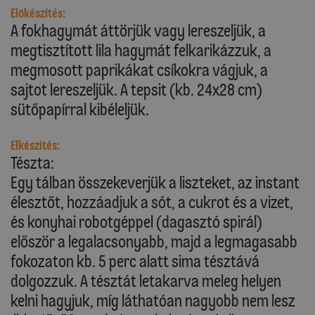
Előkészítés:
A fokhagymát áttörjük vagy lereszeljük, a
megtisztított lila hagymát felkarikázzuk, a
megmosott paprikákat csíkokra vágjuk, a
sajtot lereszeljük. A tepsit (kb. 24x28 cm)
sütőpapírral kibéleljük.
Elkészítés:
Tészta:
Egy tálban összekeverjük a liszteket, az instant
élesztőt, hozzáadjuk a sót, a cukrot és a vizet,
és konyhai robotgéppel (dagasztó spirál)
először a legalacsonyabb, majd a legmagasabb
fokozaton kb. 5 perc alatt sima tésztává
dolgozzuk. A tésztát letakarva meleg helyen
kelni hagyjuk, míg láthatóan nagyobb nem lesz