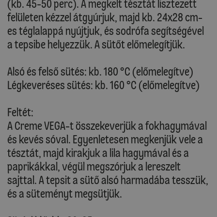
(kb. 45-50 perc). A megkelt tésztát lisztezett
felületen kézzel átgyúrjuk, majd kb. 24x28 cm-
es téglalappá nyújtjuk, és sodrófa segítségével
a tepsibe helyezzük. A sütőt előmelegítjük.
Alsó és felső sütés: kb. 180 °C (előmelegítve)
Légkeveréses sütés: kb. 160 °C (előmelegítve)
Feltét:
A Creme VEGA-t összekeverjük a fokhagymával
és kevés sóval. Egyenletesen megkenjük vele a
tésztát, majd kirakjuk a lila hagymával és a
paprikákkal, végül megszórjuk a lereszelt
sajttal. A tepsit a sütő alsó harmadába tesszük,
és a süteményt megsütjük.