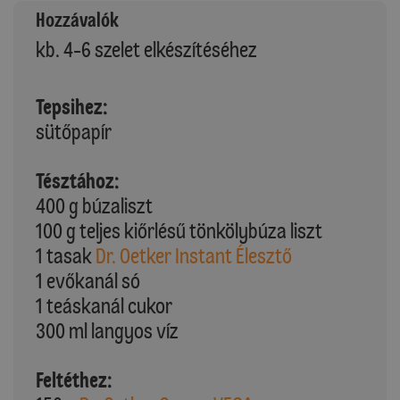
Hozzávalók
kb. 4-6 szelet elkészítéséhez
Tepsihez:
sütőpapír
Tésztához:
400 g búzaliszt
100 g teljes kiőrlésű tönkölybúza liszt
1 tasak
Dr. Oetker Instant Élesztő
1 evőkanál só
1 teáskanál cukor
300 ml langyos víz
Feltéthez: