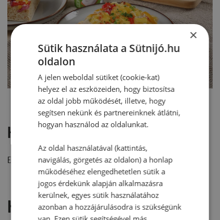
×
Sütik használata a Sütnijó.hu
oldalon
A jelen weboldal sütiket (cookie-kat)
helyez el az eszközeiden, hogy biztosítsa
az oldal jobb működését, illetve, hogy
segítsen nekünk és partnereinknek átlátni,
hogyan használod az oldalunkat.
Hozzászólások
Az oldal használatával (kattintás,
Ehhez a recepthez még nem érkezett hozzászólás.
navigálás, görgetés az oldalon) a honlap
működéséhez elengedhetetlen sütik a
jogos érdekünk alapján alkalmazásra
kerülnek, egyes sütik használatához
Hozzászólás írása
azonban a hozzájárulásodra is szükségünk
van. Ezen sütik segítségével más