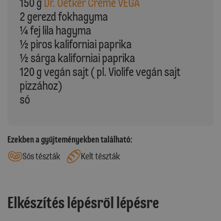
150 g
Dr. Oetker Creme VEGA
2 gerezd fokhagyma
¼ fej lila hagyma
½ piros kaliforniai paprika
½ sárga kaliforniai paprika
120 g vegán sajt ( pl. Violife vegán sajt
pizzához)
só
Ezekben a gyűjteményekben található:
Sós tészták
Kelt tészták
Elkészítés lépésről lépésre