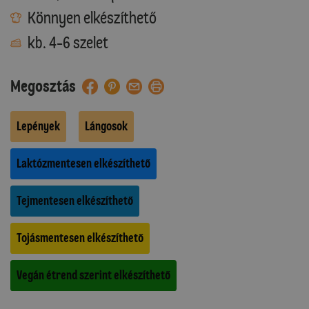
Könnyen elkészíthető
kb. 4-6 szelet
Megosztás
Lepények
Lángosok
Laktózmentesen elkészíthető
Tejmentesen elkészíthető
Tojásmentesen elkészíthető
Vegán étrend szerint elkészíthető