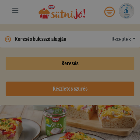
Receptek
Keresés
Részletes szűrés