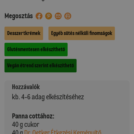
Megosztás
Desszertkrémek
Egyéb sütés nélküli finomságok
Gluténmentesen elkészíthető
Vegán étrend szerint elkészíthető
Hozzávalók
kb. 4-6 adag elkészítéséhez
Panna cottához:
40 g cukor
40 g
Dr. Oetker Étkezési Keményítő