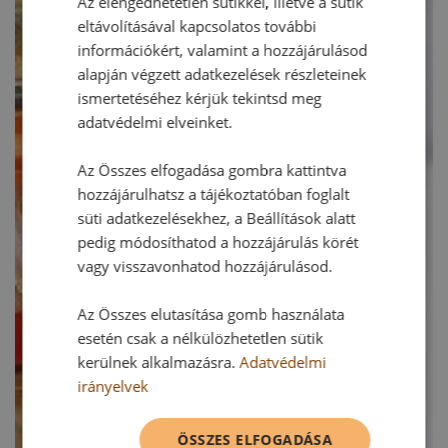
Az elengedhetetlen sütikkel, illetve a sütik
eltávolításával kapcsolatos további
információkért, valamint a hozzájárulásod
alapján végzett adatkezelések részleteinek
ismertetéséhez kérjük tekintsd meg
adatvédelmi elveinket.
Az Összes elfogadása gombra kattintva
hozzájárulhatsz a tájékoztatóban foglalt
süti adatkezelésekhez, a Beállítások alatt
pedig módosíthatod a hozzájárulás körét
vagy visszavonhatod hozzájárulásod.
Az Összes elutasítása gomb használata
esetén csak a nélkülözhetetlen sütik
kerülnek alkalmazásra.
Adatvédelmi
irányelvek
ÖSSZES ELFOGADÁSA