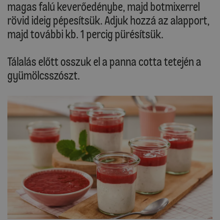
magas falú keverőedénybe, majd botmixerrel
rövid ideig pépesítsük. Adjuk hozzá az alapport,
majd további kb. 1 percig pürésítsük.
Tálalás előtt osszuk el a panna cotta tetején a
gyümölcsszószt.