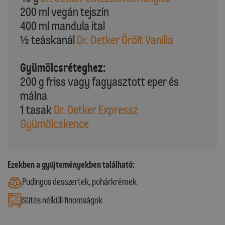
200 ml vegán tejszín
400 ml mandula ital
½ teáskanál
Dr. Oetker Őrölt Vanília
Gyümölcsréteghez:
200 g friss vagy fagyasztott eper és
málna
1 tasak
Dr. Oetker Expressz
Gyümölcskence
Ezekben a gyűjteményekben található:
Pudingos desszertek, pohárkrémek
Sütés nélküli finomságok