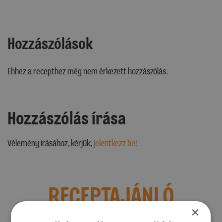
Hozzászólások
Ehhez a recepthez még nem érkezett hozzászólás.
Hozzászólás írása
Vélemény írásához, kérjük,
jelentkezz be!
RECEPTAJÁNLÓ
×