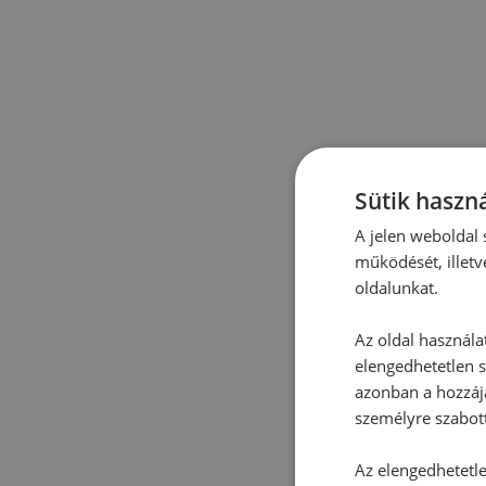
Sütik haszná
A jelen weboldal s
működését, illetv
oldalunkat.
Az oldal használa
elengedhetetlen s
azonban a hozzájá
személyre szabot
Az elengedhetetlen