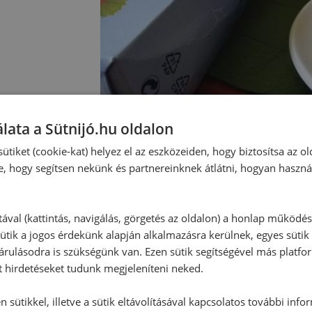
lata a Sütnijó.hu oldalon
ütiket (cookie-kat) helyez el az eszközeiden, hogy biztosítsa az ol
e, hogy segítsen nekünk és partnereinknek átlátni, hogyan haszná
tával (kattintás, navigálás, görgetés az oldalon) a honlap működé
ütik a jogos érdekünk alapján alkalmazásra kerülnek, egyes sütik
Hozzászólások
rulásodra is szükségünk van. Ezen sütik segítségével más platfo
t hirdetéseket tudunk megjeleníteni neked.
Ehhez a recepthez még nem érkeze
 sütikkel, illetve a sütik eltávolításával kapcsolatos további info