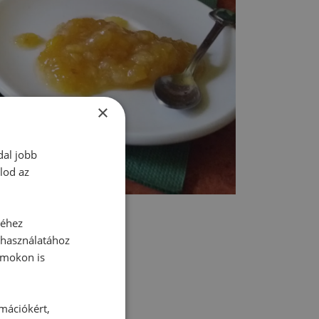
×
dal jobb
lod az
séhez
 használatához
rmokon is
tt hozzászólás.
rmációkért,