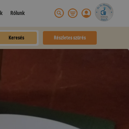
ek
Rólunk
Keresés
Részletes szűrés