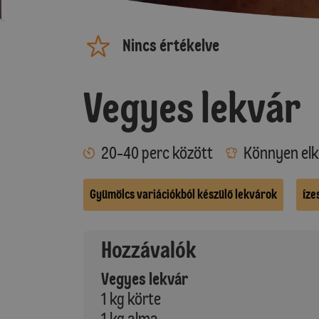
Nincs értékelve
Vegyes lekvár
20-40 perc között
Könnyen elk
Gyümölcs variációkból készülő lekvárok
Íze
Hozzávalók
Vegyes lekvár
1 kg körte
1 kg alma