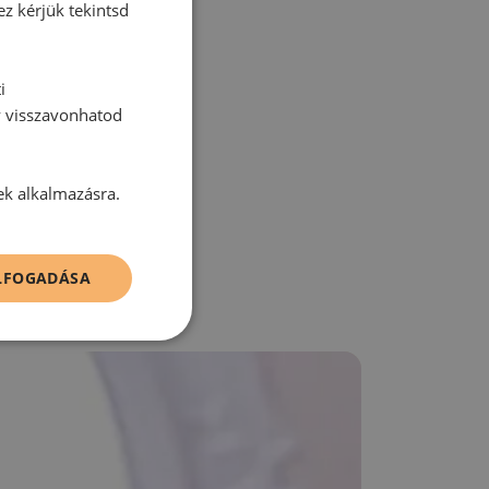
ez kérjük tekintsd
i
y visszavonhatod
zz be!
ek alkalmazásra.
ELFOGADÁSA