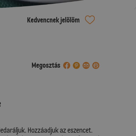
Kedvencnek jelölöm
Megosztás
e
daráljuk. Hozzáadjuk az eszencet.