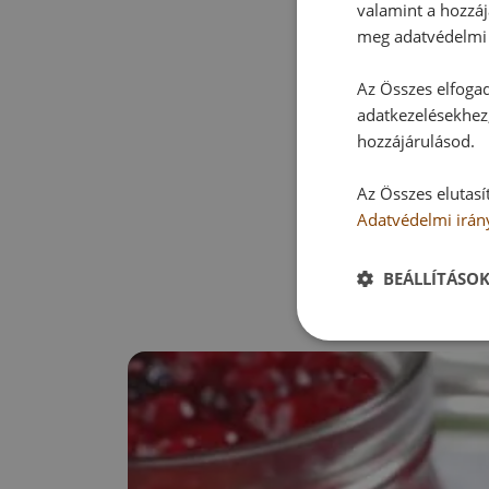
valamint a hozzáj
meg adatvédelmi 
Az Összes elfogad
adatkezelésekhez,
hozzájárulásod.
Az Összes elutasí
Adatvédelmi irán
BEÁLLÍTÁSO