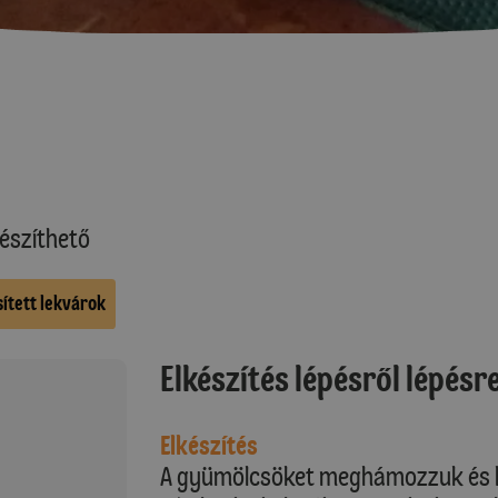
észíthető
sített lekvárok
Elkészítés lépésről lépésr
Elkészítés
A gyümölcsöket meghámozzuk és le