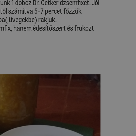
nk 1 doboz Dr. Oetker dzsemfixet. Jól
stől számítva 5-7 percet főzzük
ba( üvegekbe) rakjuk.
mfix, hanem édesítőszert és frukozt