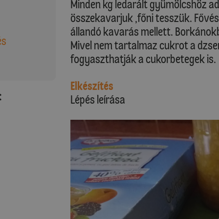
Minden kg ledarált gyümölcshöz adu
összekavarjuk ,főni tesszük. Fővé
állandó kavarás mellett. Borkánok
és
Mivel nem tartalmaz cukrot a dzse
fogyaszthatják a cukorbetegek is.
Elkészítés
:
Lépés leírása