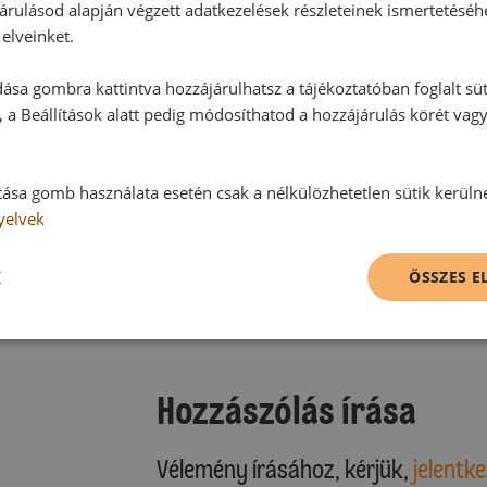
árulásod alapján végzett adatkezelések részleteinek ismertetéséh
elveinket.
ása gombra kattintva hozzájárulhatsz a tájékoztatóban foglalt süt
 a Beállítások alatt pedig módosíthatod a hozzájárulás körét vag
tása gomb használata esetén csak a nélkülözhetetlen sütik kerüln
yelvek
Hozzászólások
K
ÖSSZES 
Ehhez a recepthez még nem érkeze
Hozzászólás írása
Vélemény írásához, kérjük,
jelentke