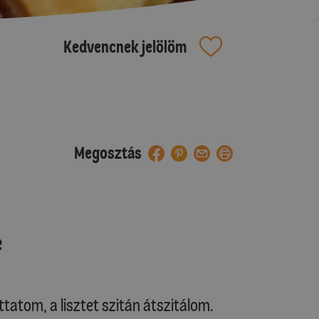
Kedvencnek jelölöm
Megosztás
e
tatom, a lisztet szitán átszitálom.