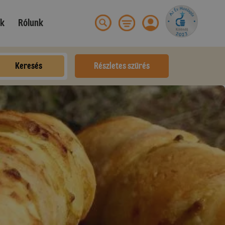
ek
Rólunk
Keresés
Részletes szűrés