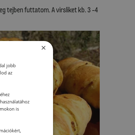
g tejben futtatom. A virsliket kb. 3 -4
×
dal jobb
lod az
séhez
 használatához
rmokon is
rmációkért,