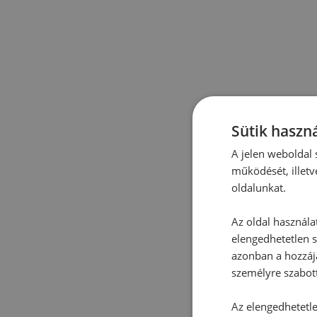
Sütik haszná
A jelen weboldal s
működését, illetv
oldalunkat.
Az oldal használa
elengedhetetlen s
azonban a hozzájá
személyre szabot
Az elengedhetetlen