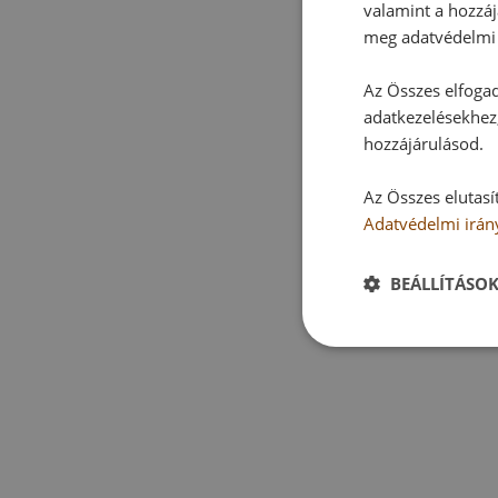
valamint a hozzáj
meg adatvédelmi 
Az Összes elfogad
adatkezelésekhez,
hozzájárulásod.
Az Összes elutasí
Adatvédelmi irán
BEÁLLÍTÁSO