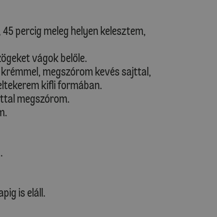
 45 percig meleg helyen kelesztem,
ögeket vágok belőle.
krémmel, megszórom kevés sajttal,
eltekerem kifli formában.
ajttal megszórom.
m.
.
ig is eláll.