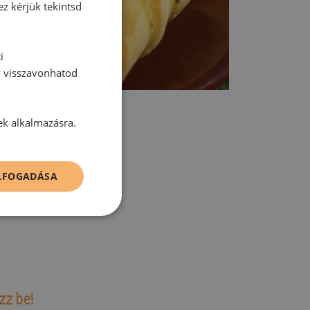
ez kérjük tekintsd
i
y visszavonhatod
ek alkalmazásra.
ELFOGADÁSA
tt hozzászólás.
zz be!