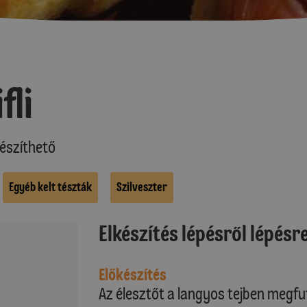
fli
észíthető
Egyéb kelt tészták
Szilveszter
Elkészítés lépésről lépésr
Előkészítés
Az élesztőt a langyos tejben megfut