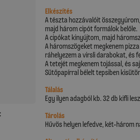
Elkészítés
A tészta hozzávalóit összegyúrom,
majd három cipót formálok belőle.
A cipókat kinyújtom, majd háromsz
A háromszögeket megkenem pizza 
ráhelyezem a virsli darabokat, és f
A tetejét megkenem tojással, és s
Sütőpapírral bélelt tepsiben kisütö
Tálalás
Egy ilyen adagból kb. 32 db kifli lesz
:
Tárolás
Hűvös helyen lefedve, két-három nap