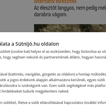
Alternatív elkészítés
Az élesztőt langyos, nem pedig mele
darabra vágom.
lata a Sütnijó.hu oldalon
ütiket (cookie-kat) helyez el az eszközeiden, hogy biztosítsa az ol
e, hogy segítsen nekünk és partnereinknek átlátni, hogyan haszná
tával (kattintás, navigálás, görgetés az oldalon) a honlap működé
ütik a jogos érdekünk alapján alkalmazásra kerülnek, egyes sütik
rulásodra is szükségünk van. Ezen sütik segítségével más platfo
t hirdetéseket tudunk megjeleníteni neked.
 sütikkel, illetve a sütik eltávolításával kapcsolatos további info