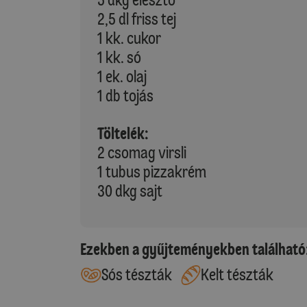
2,5 dl friss tej
1 kk. cukor
1 kk. só
1 ek. olaj
1 db tojás
Töltelék:
2 csomag virsli
1 tubus pizzakrém
30 dkg sajt
Ezekben a gyűjteményekben található
Sós tészták
Kelt tészták