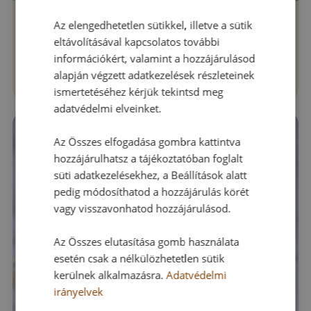
Az elengedhetetlen sütikkel, illetve a sütik
Házi krémes torta
eltávolításával kapcsolatos további
100
Több, mint 60 perc
információkért, valamint a hozzájárulásod
alapján végzett adatkezelések részleteinek
Könnyen elkészíthető
ismertetéséhez kérjük tekintsd meg
adatvédelmi elveinket.
Az Összes elfogadása gombra kattintva
hozzájárulhatsz a tájékoztatóban foglalt
süti adatkezelésekhez, a Beállítások alatt
pedig módosíthatod a hozzájárulás körét
vagy visszavonhatod hozzájárulásod.
Az Összes elutasítása gomb használata
esetén csak a nélkülözhetetlen sütik
kerülnek alkalmazásra.
Adatvédelmi
irányelvek