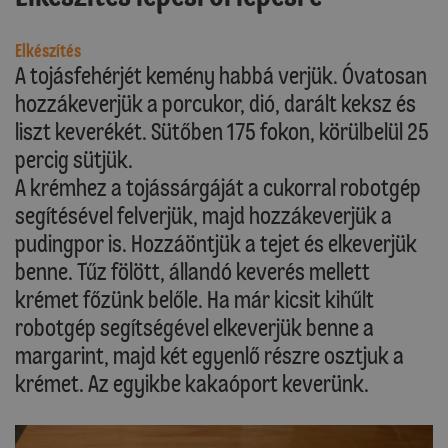
Elkészítés
A tojásfehérjét kemény habbá verjük. Óvatosan
hozzákeverjük a porcukor, dió, darált keksz és
liszt keverékét. Sütőben 175 fokon, körülbelül 25
percig sütjük.
A krémhez a tojássárgáját a cukorral robotgép
segítésével felverjük, majd hozzákeverjük a
pudingpor is. Hozzáöntjük a tejet és elkeverjük
benne. Tűz fölött, állandó keverés mellett
krémet főzünk belőle. Ha már kicsit kihűlt
robotgép segítségével elkeverjük benne a
margarint, majd két egyenlő részre osztjuk a
krémet. Az egyikbe kakaóport keverünk.