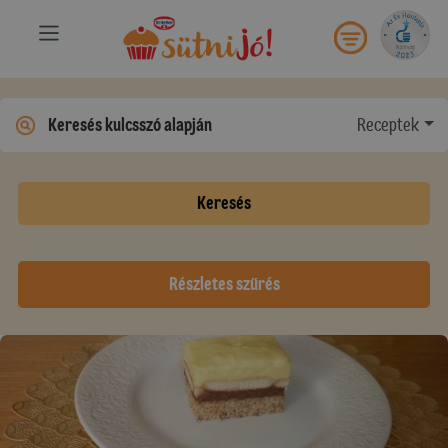
Receptek
Keresés
Részletes szűrés