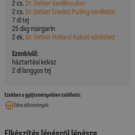
2 cs.
Dr. Oetker Vanillincukor
2 cs.
Dr. Oetker Eredeti Puding vaníliaízű
7 dl tej
25 dkg margarin
2 ek.
Dr. Oetker Holland Kakaó sütéshez
Ezenkívül:
háztartási keksz
2 dl langyos tej
Ezekben a gyűjteményekben található:
Édes sütemények
Elkészítés lépésről lépésre