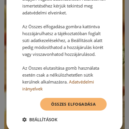
ismertetéséhez kérjük tekintsd meg
adatvédelmi elveinket.
Az Összes elfogadása gombra kattintva
hozzájárulhatsz a tájékoztatóban foglalt
süti adatkezelésekhez, a Beállítások alatt
pedig módosíthatod a hozzájárulás körét
vagy visszavonhatod hozzájárulásod.
Az Összes elutasítása gomb használata
esetén csak a nélkülözhetetlen sütik
kerülnek alkalmazásra.
Adatvédelmi
irányelvek
ÖSSZES ELFOGADÁSA
BEÁLLÍTÁSOK