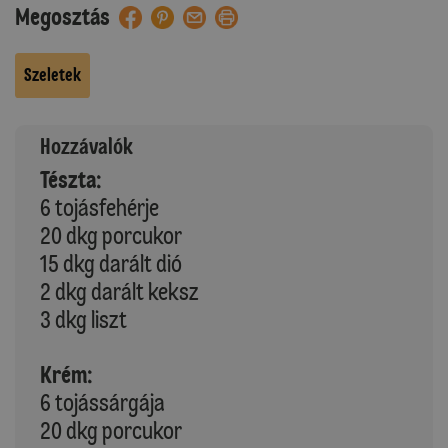
Megosztás
Szeletek
Hozzávalók
Tészta:
6 tojásfehérje
20 dkg porcukor
15 dkg darált dió
2 dkg darált keksz
3 dkg liszt
Krém:
6 tojássárgája
20 dkg porcukor