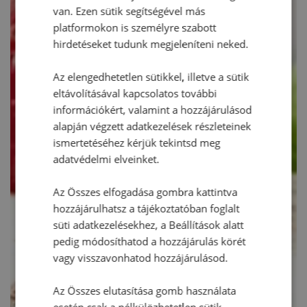
van. Ezen sütik segítségével más
platformokon is személyre szabott
hirdetéseket tudunk megjeleníteni neked.
Az elengedhetetlen sütikkel, illetve a sütik
eltávolításával kapcsolatos további
információkért, valamint a hozzájárulásod
alapján végzett adatkezelések részleteinek
ismertetéséhez kérjük tekintsd meg
adatvédelmi elveinket.
Az Összes elfogadása gombra kattintva
hozzájárulhatsz a tájékoztatóban foglalt
süti adatkezelésekhez, a Beállítások alatt
pedig módosíthatod a hozzájárulás körét
vagy visszavonhatod hozzájárulásod.
Az Összes elutasítása gomb használata