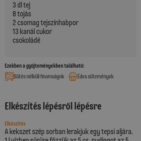
3 dl tej
8 tojás
2 csomag tejszínhabpor
13 kanál cukor
csokoládé
Ezekben a gyűjteményekben található:
Sütés nélküli finomságok
Édes sütemények
Elkészítés lépésről lépésre
Elkészítés
A kekszet szép sorban lerakjuk egy tepsi aljára.
1 l vízben sűrűre főzzük az 5 cs. pudingot az 5