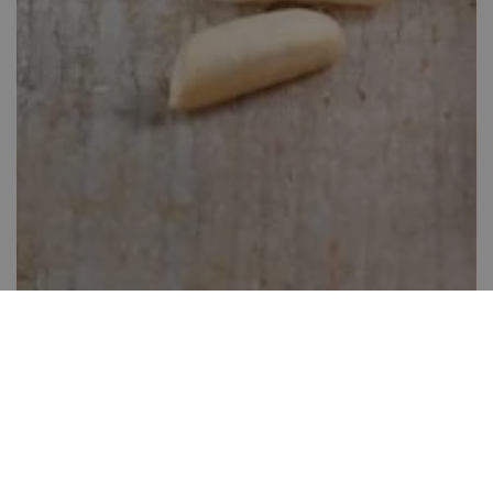
Puffasztott rizses szelet
Több, mint 60 perc
23
Könnyen elkészíthető