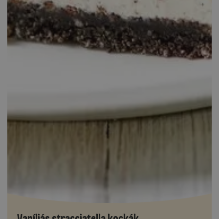
Vaníliás stracciatella kockák