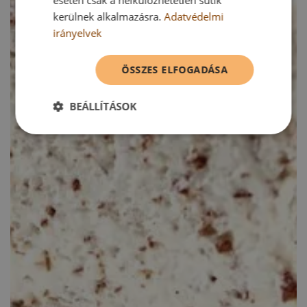
esetén csak a nélkülözhetetlen sütik
kerülnek alkalmazásra.
Adatvédelmi
irányelvek
ÖSSZES ELFOGADÁSA
BEÁLLÍTÁSOK