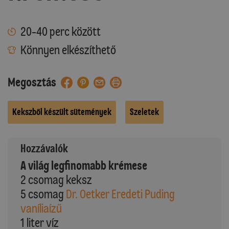
20-40 perc között
Könnyen elkészíthető
Megosztás
Kekszből készült sütemények
Szeletek
Hozzávalók
A világ legfinomabb krémese
2 csomag keksz
5 csomag
Dr. Oetker Eredeti Puding
vaníliaízű
1 liter víz