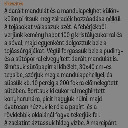
Elkészítés
A darált mandulát és a mandulapelyhet külön-
külön pirítsuk meg zsiradék hozzáadása nélkül.
A tojásokat válasszuk szét. A fehérjékből
verjünk kemény habot 100 g kristálycukorral és
a sóval, majd egyenként dolgozzuk bele a
tojássárgájákat. Végül forgassuk bele a puding-
és a sütőporral elvegyített darált mandulát is.
Simítsuk sütőpapírral kibélelt, 30x40 cm-es
tepsibe, szórjuk meg a mandulapehellyel, és
süssük kb. 10 percig a 200 fokra előmelegített
sütőben. Borítsuk ki cukorral meghintett
konyharuhára, picit hagyjuk hűlni, majd
óvatosan húzzuk le róla a papírt, és a
rövidebbik oldalánál fogva tekerjük fel.
A zselatint áztassuk hideg vízbe. A marcipánt