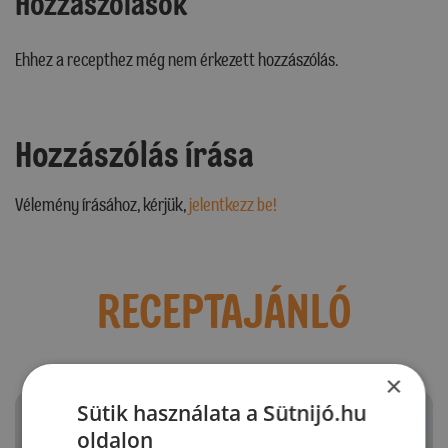
Hozzászólások
Ehhez a recepthez még nem érkezett hozzászólás.
Hozzászólás írása
Vélemény írásához, kérjük,
jelentkezz be!
RECEPTAJÁNLÓ
×
Sütik használata a Sütnijó.hu
oldalon