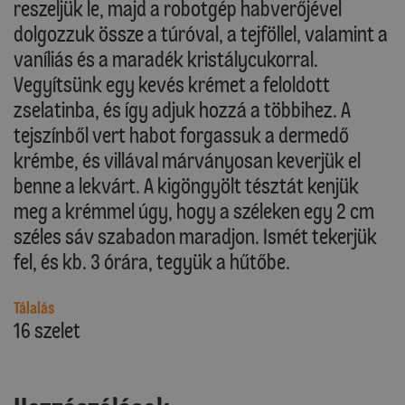
reszeljük le, majd a robotgép habverőjével
dolgozzuk össze a túróval, a tejföllel, valamint a
vaníliás és a maradék kristálycukorral.
Vegyítsünk egy kevés krémet a feloldott
zselatinba, és így adjuk hozzá a többihez. A
tejszínből vert habot forgassuk a dermedő
krémbe, és villával márványosan keverjük el
benne a lekvárt. A kigöngyölt tésztát kenjük
meg a krémmel úgy, hogy a széleken egy 2 cm
széles sáv szabadon maradjon. Ismét tekerjük
fel, és kb. 3 órára, tegyük a hűtőbe.
Tálalás
16 szelet