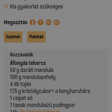
Kis gyakorlat szükséges
Megosztás
Szeletek
Piskóták
Hozzávalók
Áfonyás tekercs
50 g darált mandula
100 g mandulapehely
4 db tojás
175 g kristálycukor+ a konyharuhára
1 csipet só
1 tasak mandulaízű pudingpor
1 tk.
Dr. Oetker Sütőpor