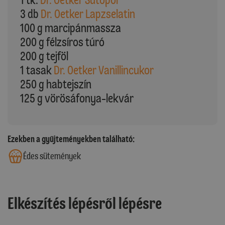
3 db
Dr. Oetker Lapzselatin
100 g marcipánmassza
200 g félzsíros túró
200 g tejföl
1 tasak
Dr. Oetker Vanillincukor
250 g habtejszín
125 g vörösáfonya-lekvár
Ezekben a gyűjteményekben található:
Édes sütemények
Elkészítés lépésről lépésre