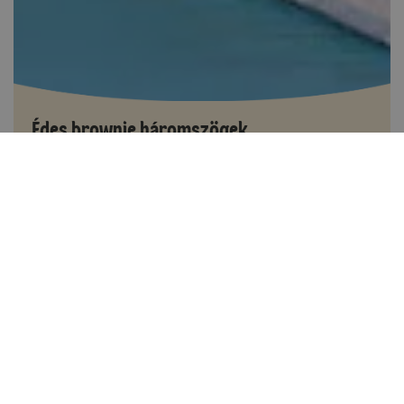
Édes brownie háromszögek
40-60 perc között
18
Könnyen elkészíthető