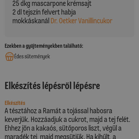
25 dkg mascarpone krémsajt
2 dl tejszín felvert habja
mokkáskanál
Dr. Oetker Vanillincukor
Ezekben a gyűjteményekben található:
Édes sütemények
Elkészítés lépésről lépésre
Elkészítés
A tésztához a Ramát a tojással habosra
keverjük. Hozzáadjuk a cukrot, majd a tej felét.
Ehhez jön a kakaós, sütőporos liszt, végül a
maradék tej, majd megsütjük. Ha kihűlt, a