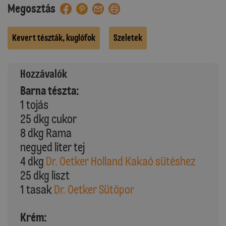
Megosztás
Kevert tészták, kuglófok
Szeletek
Hozzávalók
Barna tészta:
1 tojás
25 dkg cukor
8 dkg Rama
negyed liter tej
4 dkg
Dr. Oetker Holland Kakaó sütéshez
25 dkg liszt
1 tasak
Dr. Oetker Sütőpor
Krém: