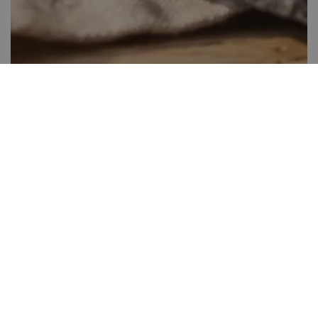
Almás tejberizs kocka
Több, mint 60 perc
0
Kis gyakorlat szükséges