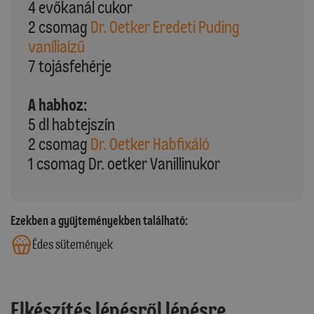
4 evőkanál cukor
2 csomag
Dr. Oetker Eredeti Puding
vaníliaízű
7 tojásfehérje
A habhoz:
5 dl habtejszín
2 csomag
Dr. Oetker Habfixáló
1 csomag Dr. oetker Vanillinukor
Ezekben a gyűjteményekben található:
Édes sütemények
Elkészítés lépésről lépésre