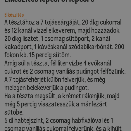
Elkészítés
A tésztához a 7 tojássárgáját, 20 dkg cukorral
és 12 kanál vízzel elkeverem, majd hozzáadok
20 dkg lisztet, 1 csomag sütőport, 2 kanál
kakaóport, 1 kávéskanál szódabikarbónát. 200
fokon kb. 15 percig sütöm.
Amíg sül a tészta, fél liter vízbe 4 evőkanál
cukrot és 2 csomag vaníliás pudingot felfőzünk.
A 7 tojásfehérjét külön felverjük, és még
melegen belekeverjük a pudingot.
Ha a tészta megsült, a krémet rákenjük, majd
még 5 percig visszatesszük a már lezárt
sütőbe.
5 dl habtejszínt, 2 csomag habfixálóval és 1
csomag vaníliás cukorral felverünk, és a kihűlt