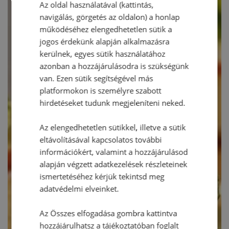
Az oldal használatával (kattintás,
navigálás, görgetés az oldalon) a honlap
működéséhez elengedhetetlen sütik a
jogos érdekünk alapján alkalmazásra
kerülnek, egyes sütik használatához
azonban a hozzájárulásodra is szükségünk
van. Ezen sütik segítségével más
platformokon is személyre szabott
hirdetéseket tudunk megjeleníteni neked.
Az elengedhetetlen sütikkel, illetve a sütik
eltávolításával kapcsolatos további
információkért, valamint a hozzájárulásod
alapján végzett adatkezelések részleteinek
ismertetéséhez kérjük tekintsd meg
adatvédelmi elveinket.
Az Összes elfogadása gombra kattintva
hozzájárulhatsz a tájékoztatóban foglalt