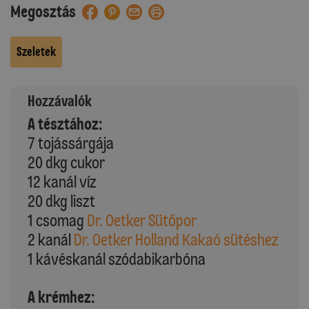
Megosztás
Szeletek
Hozzávalók
A tésztához:
7 tojássárgája
20 dkg cukor
12 kanál víz
20 dkg liszt
1 csomag
Dr. Oetker Sütőpor
2 kanál
Dr. Oetker Holland Kakaó sütéshez
1 kávéskanál szódabikarbóna
A krémhez: