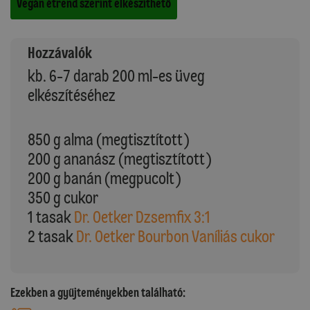
Vegán étrend szerint elkészíthető
Hozzávalók
kb. 6-7 darab 200 ml-es üveg
elkészítéséhez
850 g alma (megtisztított)
200 g ananász (megtisztított)
200 g banán (megpucolt)
350 g cukor
1 tasak
Dr. Oetker Dzsemfix 3:1
2 tasak
Dr. Oetker Bourbon Vaníliás cukor
Ezekben a gyűjteményekben található: