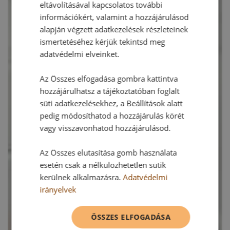
eltávolításával kapcsolatos további
információkért, valamint a hozzájárulásod
alapján végzett adatkezelések részleteinek
ismertetéséhez kérjük tekintsd meg
adatvédelmi elveinket.
Az Összes elfogadása gombra kattintva
hozzájárulhatsz a tájékoztatóban foglalt
süti adatkezelésekhez, a Beállítások alatt
pedig módosíthatod a hozzájárulás körét
vagy visszavonhatod hozzájárulásod.
Az Összes elutasítása gomb használata
esetén csak a nélkülözhetetlen sütik
kerülnek alkalmazásra.
Adatvédelmi
irányelvek
ÖSSZES ELFOGADÁSA