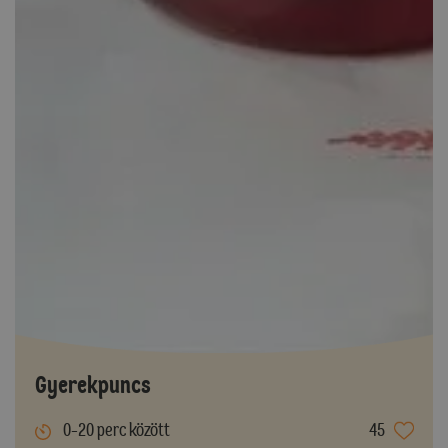
Gyerekpuncs
0-20 perc között
45