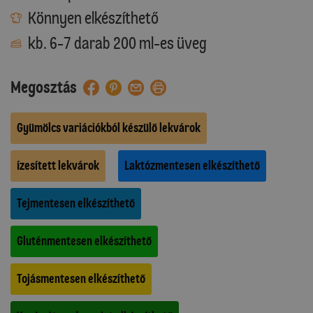
Könnyen elkészíthető
kb. 6-7 darab 200 ml-es üveg
Megosztás
Gyümölcs variációkból készülő lekvárok
Ízesített lekvárok
Laktózmentesen elkészíthető
Tejmentesen elkészíthető
Gluténmentesen elkészíthető
Tojásmentesen elkészíthető