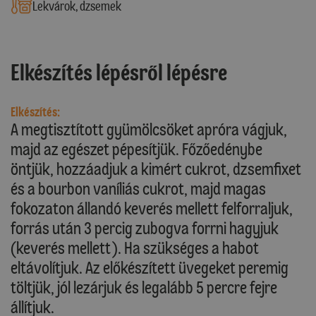
Lekvárok, dzsemek
Elkészítés lépésről lépésre
Elkészítés:
A megtisztított gyümölcsöket apróra vágjuk,
majd az egészet pépesítjük. Főzőedénybe
öntjük, hozzáadjuk a kimért cukrot, dzsemfixet
és a bourbon vaníliás cukrot, majd magas
fokozaton állandó keverés mellett felforraljuk,
forrás után 3 percig zubogva forrni hagyjuk
(keverés mellett). Ha szükséges a habot
eltávolítjuk. Az előkészített üvegeket peremig
töltjük, jól lezárjuk és legalább 5 percre fejre
állítjuk.