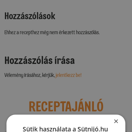
Hozzászólások
Ehhez a recepthez még nem érkezett hozzászólás.
Hozzászólás írása
Vélemény írásához, kérjük,
jelentkezz be!
RECEPTAJÁNLÓ
×
Sütik használata a Sütnijó.hu