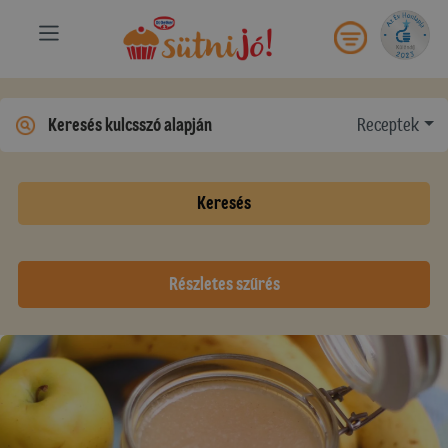
Receptek
Keresés
Részletes szűrés