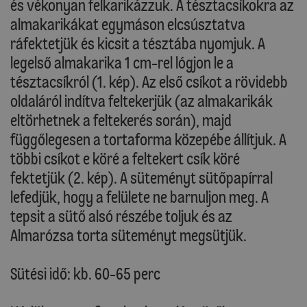
és vékonyan felkarikázzuk. A tésztacsíkokra az
almakarikákat egymáson elcsúsztatva
ráfektetjük és kicsit a tésztába nyomjuk. A
legelső almakarika 1 cm-rel lógjon le a
tésztacsíkról (1. kép). Az első csíkot a rövidebb
oldaláról indítva feltekerjük (az almakarikák
eltörhetnek a feltekerés során), majd
függőlegesen a tortaforma közepébe állítjuk. A
többi csíkot e köré a feltekert csík köré
fektetjük (2. kép). A süteményt sütőpapírral
lefedjük, hogy a felülete ne barnuljon meg. A
tepsit a sütő alsó részébe toljuk és az
Almarózsa torta süteményt megsütjük.
Sütési idő: kb. 60-65 perc