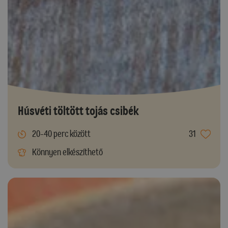
Húsvéti töltött tojás csibék
20-40 perc között
31
Könnyen elkészíthető