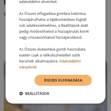
Hozzászólás írása
adatvédelmi elveinket.
Az Összes elfogadása gombra kattintva
Vélemény írásához, kérjük,
jelentkezz be!
hozzájárulhatsz a tájékoztatóban foglalt
süti adatkezelésekhez, a Beállítások alatt
pedig módosíthatod a hozzájárulás körét
RECEPTAJÁNLÓ
vagy visszavonhatod hozzájárulásod.
Az Összes elutasítása gomb használata
esetén csak a nélkülözhetetlen sütik
kerülnek alkalmazásra.
Adatvédelmi
irányelvek
ÖSSZES ELFOGADÁSA
BEÁLLÍTÁSOK