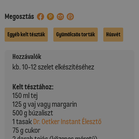
Megosztás
Egyéb kelt tészták
Gyümölcsös torták
Húsvét
Hozzávalók
kb. 10-12 szelet elkészítéséhez
Kelt tésztához:
150 ml tej
125 g vaj vagy margarin
500 g búzaliszt
1 tasak
Dr. Oetker Instant Élesztő
75 g cukor
2 darab tojás (közepes méretű)