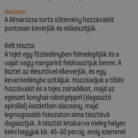
Elkészítés:
A Almarózsa torta sütemény hozzávalóit
pontosan kimérjük és előkészítjük.
Kelt tészta:
A tejet egy főzőedényben felmelegítjük és a
vajat vagy margarint felolvasztjuk benne. A
lisztet az élesztővel elkeverjük, és egy
keverőedénybe szitáljuk. Hozzáadjuk a többi
hozzávalót és a tejes zsiradékot, majd az
egészet konyhai robotgéppel (dagasztó
spirállal) kezdetben alacsony, majd
legmagasabb fokozaton sima tésztává
dagasztjuk. A tésztát letakarva meleg helyen
kelni hagyjuk kb. 45-50 percig, amíg szemmel