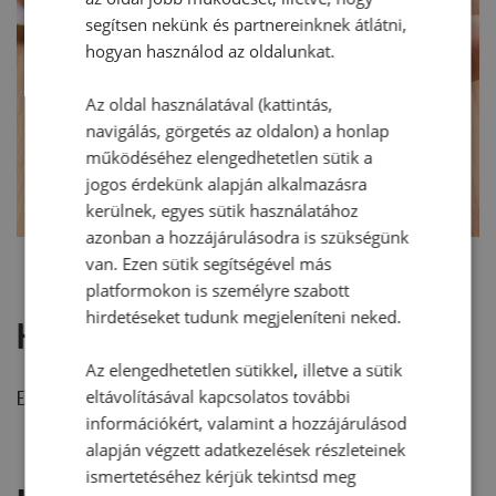
segítsen nekünk és partnereinknek átlátni,
hogyan használod az oldalunkat.
Az oldal használatával (kattintás,
navigálás, görgetés az oldalon) a honlap
működéséhez elengedhetetlen sütik a
jogos érdekünk alapján alkalmazásra
kerülnek, egyes sütik használatához
azonban a hozzájárulásodra is szükségünk
van. Ezen sütik segítségével más
platformokon is személyre szabott
hirdetéseket tudunk megjeleníteni neked.
Hozzászólások
Az elengedhetetlen sütikkel, illetve a sütik
eltávolításával kapcsolatos további
Ehhez a recepthez még nem érkezett hozzászólás.
információkért, valamint a hozzájárulásod
alapján végzett adatkezelések részleteinek
ismertetéséhez kérjük tekintsd meg