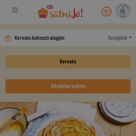
Receptek
Keresés
Részletes szűrés