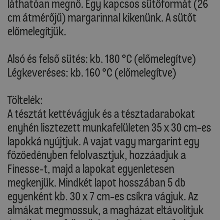
láthatóan megnő. Egy kapcsos sütőformát (26
cm átmérőjű) margarinnal kikenünk. A sütőt
előmelegítjük.
Alsó és felső sütés: kb. 180 °C (előmelegítve)
Légkeveréses: kb. 160 °C (előmelegítve)
Töltelék:
A tésztát kettévágjuk és a tésztadarabokat
enyhén lisztezett munkafelületen 35 x 30 cm-es
lapokká nyújtjuk. A vajat vagy margarint egy
főzőedényben felolvasztjuk, hozzáadjuk a
Finesse-t, majd a lapokat egyenletesen
megkenjük. Mindkét lapot hosszában 5 db
egyenként kb. 30 x 7 cm-es csíkra vágjuk. Az
almákat megmossuk, a magházat eltávolítjuk