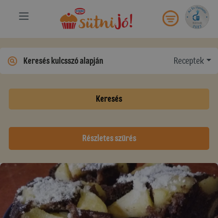
Receptek
Keresés
Részletes szűrés