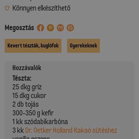
Könnyen elkészíthető
Megosztás
Kevert tészták, kuglófok
Gyerekeknek
Hozzávalók
Tészta:
25 dkg gríz
15 dkg cukor
2 db tojás
300-350 g kefir
1 kk szódabikarbóna
3 kk
Dr. Oetker Holland Kakaó sütéshez
vanília eszenc