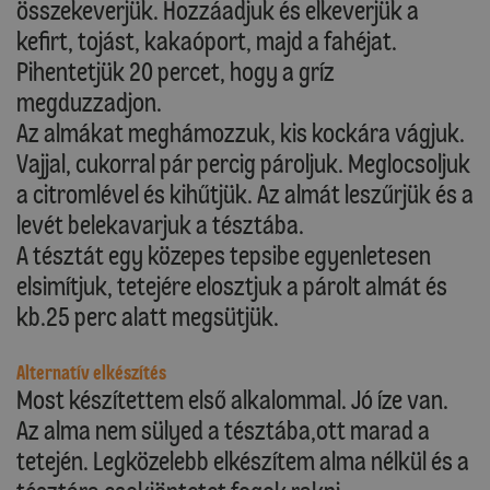
összekeverjük. Hozzáadjuk és elkeverjük a
kefirt, tojást, kakaóport, majd a fahéjat.
Pihentetjük 20 percet, hogy a gríz
megduzzadjon.
Az almákat meghámozzuk, kis kockára vágjuk.
Vajjal, cukorral pár percig pároljuk. Meglocsoljuk
a citromlével és kihűtjük. Az almát leszűrjük és a
levét belekavarjuk a tésztába.
A tésztát egy közepes tepsibe egyenletesen
elsimítjuk, tetejére elosztjuk a párolt almát és
kb.25 perc alatt megsütjük.
Alternatív elkészítés
Most készítettem első alkalommal. Jó íze van.
Az alma nem sülyed a tésztába,ott marad a
tetején. Legközelebb elkészítem alma nélkül és a