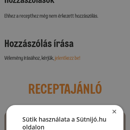
Ehhez a recepthez még nem érkezett hozzászólás.
Hozzászólás írása
Vélemény írásához, kérjük,
jelentkezz be!
RECEPTAJÁNLÓ
×
Sütik használata a Sütnijó.hu
oldalon