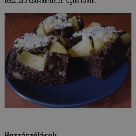
tésztára csokiöntetet fogok rakni.
Hozzászólások