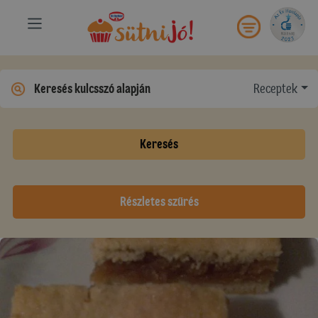
Receptek
Keresés
Részletes szűrés