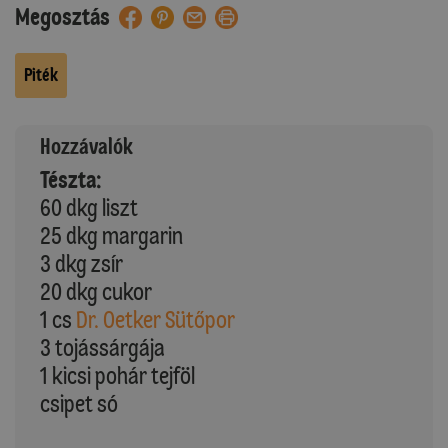
Megosztás
Piték
Hozzávalók
Tészta:
60 dkg liszt
25 dkg margarin
3 dkg zsír
20 dkg cukor
1 cs
Dr. Oetker Sütőpor
3 tojássárgája
1 kicsi pohár tejföl
csipet só