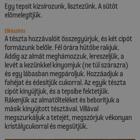
Egy tepsit kizsírozunk, lisztezünk. A sütőt
előmelegítjük.
Elkészítés
A tészta hozzávalóit összegyúrjuk, és két cipót
formázunk belőle. Fél órára hűtőbe rakjuk.
Addig az almát meghámozzuk, lereszeljük, a
levét a kezünkkel kinyomjuk (ne túl szárazra)
és egy lábasban megpároljuk. Hozzáadjuk a
fahéjat és édesítjük cukorral. Az egyik tészta
cipót kinyújtjuk, és a tepsibe fektetjük.
Rákenjük az almatölteléket és beborítjuk a
másik kinyújtott tésztával. Villával
megszurkáljuk a tetejét, megszórjuk vékonyan
kristálycukorral és megsütjük.