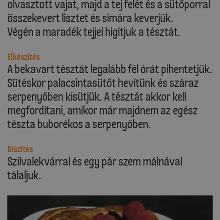
olvasztott vajat, majd a tej felét és a sütőporral
összekevert lisztet és simára keverjük.
Végén a maradék tejjel higítjuk a tésztát.
Elkészítés
A bekavart tésztát legalább fél órát pihentetjük.
Sütéskor palacsintasütőt hevítünk és száraz
serpenyőben kisütjük. A tésztát akkor kell
megfordítani, amikor már majdnem az egész
tészta buborékos a serpenyőben.
Díszítés
Szilvalekvárral és egy pár szem málnával
tálaljuk.