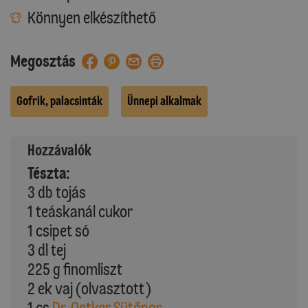
Könnyen elkészíthető
Megosztás
Gofrik, palacsinták
Ünnepi alkalmak
Hozzávalók
Tészta:
3 db tojás
1 teáskanál cukor
1 csipet só
3 dl tej
225 g finomliszt
2 ek vaj (olvasztott)
1 cs
Dr. Oetker Sütőpor