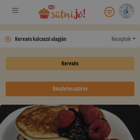
Receptek
Keresés
Részletes szűrés