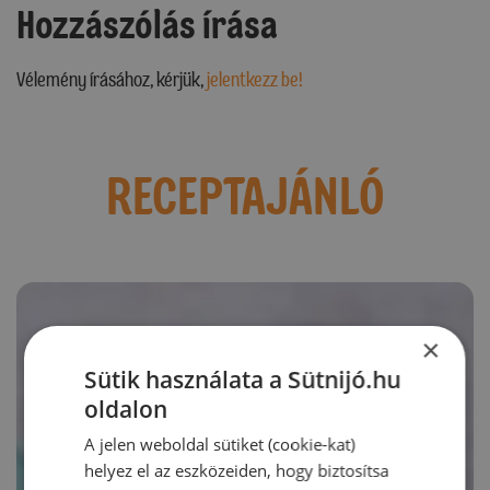
Hozzászólás írása
Vélemény írásához, kérjük,
jelentkezz be!
RECEPTAJÁNLÓ
×
Sütik használata a Sütnijó.hu
oldalon
A jelen weboldal sütiket (cookie-kat)
helyez el az eszközeiden, hogy biztosítsa