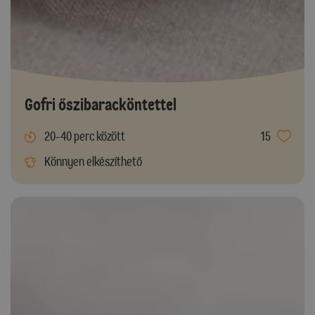
Gofri őszibaracköntettel
20-40 perc között
15
Könnyen elkészíthető