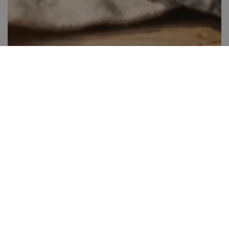
Almás tejberizs kocka
Több, mint 60 perc
0
Kis gyakorlat szükséges