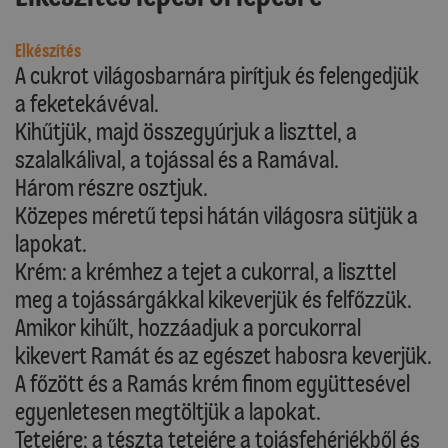
Elkészítés
A cukrot világosbarnára pirítjuk és felengedjük
a feketekávéval.
Kihűtjük, majd összegyúrjuk a liszttel, a
szalalkálival, a tojással és a Ramával.
Három részre osztjuk.
Közepes méretű tepsi hátán világosra sütjük a
lapokat.
Krém: a krémhez a tejet a cukorral, a liszttel
meg a tojássárgákkal kikeverjük és felfőzzük.
Amikor kihűlt, hozzáadjuk a porcukorral
kikevert Ramát és az egészet habosra keverjük.
A főzött és a Ramás krém finom együttesével
egyenletesen megtöltjük a lapokat.
Tetejére: a tészta tetejére a tojásfehérjékből és