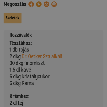
Megosztás
Szeletek
Hozzávalók
Tésztához:
1 db tojás
2 dkg
Dr. Oetker Szalalkáli
30 dkg finomliszt
1,5 dl kávé
6 dkg kristálycukor
6 dkg Rama
Krémhez:
2 dl tej