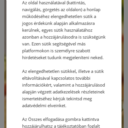
Az oldal használatával (kattintás,
navigálás, görgetés az oldalon) a honlap
működéséhez elengedhetetlen sütik a
jogos érdekünk alapján alkalmazásra
kerülnek, egyes sütik használatához
azonban a hozzájárulásodra is szükségünk
van. Ezen sütik segítségével más
platformokon is személyre szabott
hirdetéseket tudunk megjeleníteni neked.
Az elengedhetetlen sütikkel, illetve a sütik
eltávolításával kapcsolatos további
információkért, valamint a hozzájárulásod
alapján végzett adatkezelések részleteinek
ismertetéséhez kérjük tekintsd meg
adatvédelmi elveinket.
Az Összes elfogadása gombra kattintva
hozzájárulhatsz a tájékoztatóban foglalt