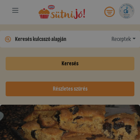
Receptek
Keresés
Részletes szűrés