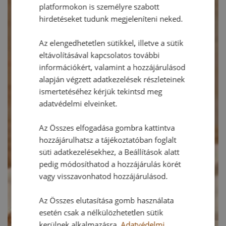
platformokon is személyre szabott
hirdetéseket tudunk megjeleníteni neked.
Az elengedhetetlen sütikkel, illetve a sütik
eltávolításával kapcsolatos további
információkért, valamint a hozzájárulásod
alapján végzett adatkezelések részleteinek
ismertetéséhez kérjük tekintsd meg
adatvédelmi elveinket.
Az Összes elfogadása gombra kattintva
hozzájárulhatsz a tájékoztatóban foglalt
süti adatkezelésekhez, a Beállítások alatt
pedig módosíthatod a hozzájárulás körét
vagy visszavonhatod hozzájárulásod.
Az Összes elutasítása gomb használata
esetén csak a nélkülözhetetlen sütik
kerülnek alkalmazásra.
Adatvédelmi