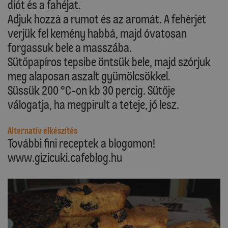
diót és a fahéjat.
Adjuk hozzá a rumot és az aromát. A fehérjét
verjük fel kemény habbá, majd óvatosan
forgassuk bele a masszába.
Sütőpapíros tepsibe öntsük bele, majd szórjuk
meg alaposan aszalt gyümölcsökkel.
Süssük 200 °C-on kb 30 percig. Sütője
válogatja, ha megpirult a teteje, jó lesz.
Alternatív elkészítés
További fini receptek a blogomon!
www.gizicuki.cafeblog.hu