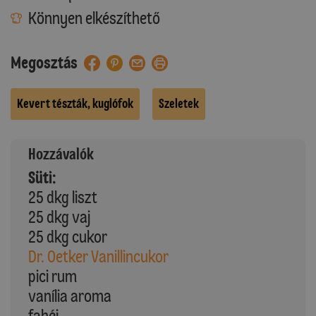
Könnyen elkészíthető
Megosztás
Kevert tészták, kuglófok
Szeletek
Hozzávalók
Süti:
25 dkg liszt
25 dkg vaj
25 dkg cukor
Dr. Oetker Vanillincukor
pici rum
vanília aroma
fahéj