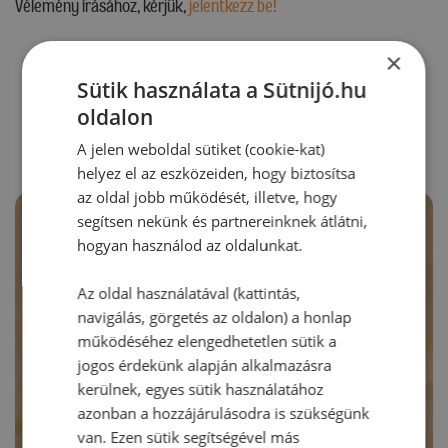
Vélemény írásához, kérjük,
jelentkezz be!
×
Sütik használata a Sütnijó.hu
RECEPTAJÁNLÓ
oldalon
A jelen weboldal sütiket (cookie-kat)
helyez el az eszközeiden, hogy biztosítsa
az oldal jobb működését, illetve, hogy
segítsen nekünk és partnereinknek átlátni,
hogyan használod az oldalunkat.
Az oldal használatával (kattintás,
navigálás, görgetés az oldalon) a honlap
működéséhez elengedhetetlen sütik a
jogos érdekünk alapján alkalmazásra
kerülnek, egyes sütik használatához
azonban a hozzájárulásodra is szükségünk
van. Ezen sütik segítségével más