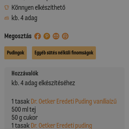
Könnyen elkészíthető
kb. 4 adag
Megosztás
Pudingok
Egyéb sütés nélküli finomságok
Hozzávalók
kb. 4 adag elkészítéséhez
1 tasak
Dr. Oetker Eredeti Puding vaníliaízű
500 ml tej
50 g cukor
1 tasak
Dr. Oetker Eredeti puding