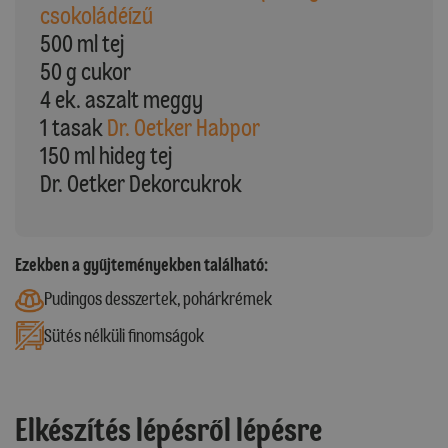
csokoládéízű
500 ml tej
50 g cukor
4 ek. aszalt meggy
1 tasak
Dr. Oetker Habpor
150 ml hideg tej
Dr. Oetker Dekorcukrok
Ezekben a gyűjteményekben található:
Pudingos desszertek, pohárkrémek
Sütés nélküli finomságok
Elkészítés lépésről lépésre