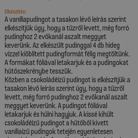
Elkészítés:
A vaníliapudingot a tasakon lévő leírás szerint
elkészítjük úgy, hogy a tűzről levett, még forró
pudinghoz 2 evőkanál aszalt meggyet
keverünk. Az elkészült pudinggal 4 db hideg
vízzel kiöblített pudingformát félig megtöltünk.
A formákat fóliával letakarjuk és a pudingokat
hűtőszekrénybe tesszük.
Közben a csokoládéízű pudingot is elkészítjük a
tasakon lévő leírás szerint úgy, hogy a tűzről
levett, még forró pudinghoz 2 evőkanál aszalt
meggyet keverünk. A pudingot fóliával
letakarjuk és hűlni hagyjuk. A kissé kihűlt
csokoládéízű pudingot a hűtőből kivett
vaníliaízű pudingok tetején egyenletesen