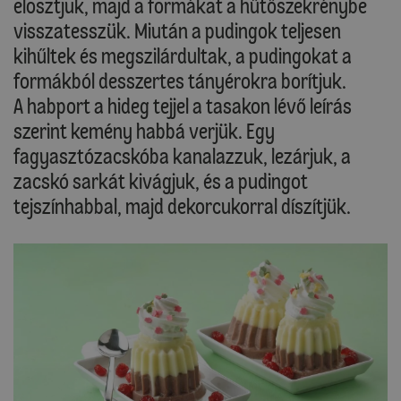
elosztjuk, majd a formákat a hűtőszekrénybe
visszatesszük. Miután a pudingok teljesen
kihűltek és megszilárdultak, a pudingokat a
formákból desszertes tányérokra borítjuk.
A habport a hideg tejjel a tasakon lévő leírás
szerint kemény habbá verjük. Egy
fagyasztózacskóba kanalazzuk, lezárjuk, a
zacskó sarkát kivágjuk, és a pudingot
tejszínhabbal, majd dekorcukorral díszítjük.