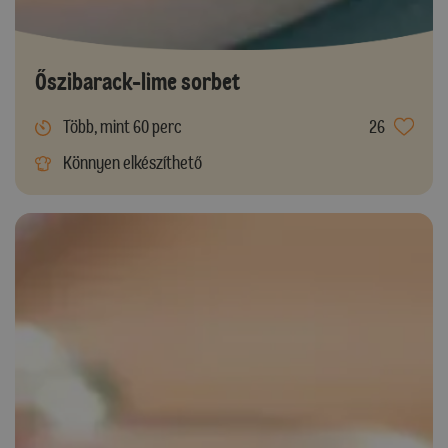
Őszibarack-lime sorbet
Több, mint 60 perc
26
Könnyen elkészíthető