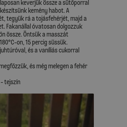
s alaposan keverjük össze a sütőporral
l készítsünk kemény habot. A
lét, tegyük rá a tojásfehérjét, majd a
tet. Fakanállal óvatosan dolgozzuk
jön össze. Öntsük a masszát
 180°C-on, 15 percig süssük.
uhtúróval, és a vaníliás cukorral
 megfőzzük, és még melegen a fehér
- tejszín