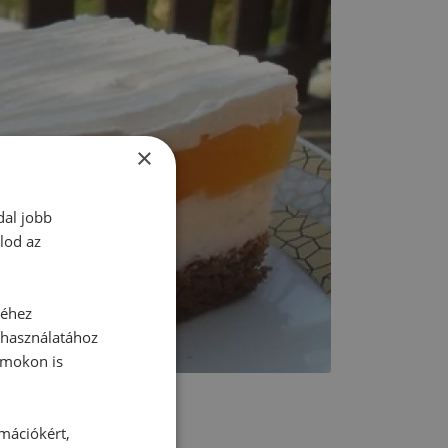
×
dal jobb
lod az
séhez
 használatához
rmokon is
rmációkért,