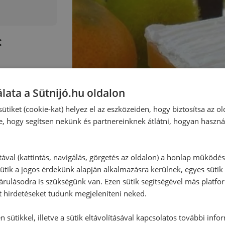
:
lata a Sütnijó.hu oldalon
ütiket (cookie-kat) helyez el az eszközeiden, hogy biztosítsa az ol
e, hogy segítsen nekünk és partnereinknek átlátni, hogyan haszná
tával (kattintás, navigálás, görgetés az oldalon) a honlap működé
ütik a jogos érdekünk alapján alkalmazásra kerülnek, egyes sütik
rulásodra is szükségünk van. Ezen sütik segítségével más platfo
t hirdetéseket tudunk megjeleníteni neked.
 sütikkel, illetve a sütik eltávolításával kapcsolatos további info