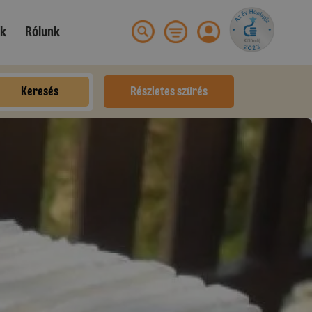
ek
Rólunk
Keresés
Részletes szűrés