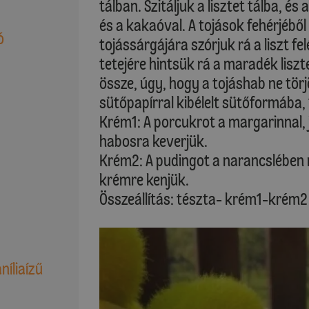
tálban. Szitáljuk a lisztet tálba, é
és a kakaóval. A tojások fehérjébő
ó
tojássárgájára szórjuk rá a liszt fe
tetejére hintsük rá a maradék lisz
össze, úgy, hogy a tojáshab ne tör
sütőpapírral kibélelt sütőformába,
Krém1: A porcukrot a margarinnal, j
habosra keverjük.
Krém2: A pudingot a narancslében
krémre kenjük.
Összeállítás: tészta- krém1-krém2 
níliaízű