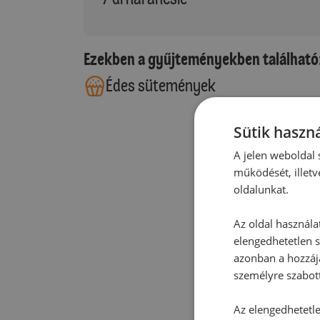
Ezekben a gyűjteményekben található
Édes sütemények
Sütik haszná
A jelen weboldal s
működését, illetv
oldalunkat.
Az oldal használa
elengedhetetlen s
azonban a hozzájá
személyre szabot
Az elengedhetetlen