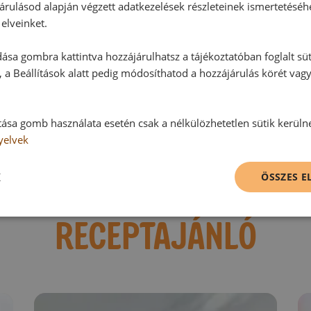
Hozzászólások
árulásod alapján végzett adatkezelések részleteinek ismertetéséh
elveinket.
Ehhez a recepthez még nem érkeze
ása gombra kattintva hozzájárulhatsz a tájékoztatóban foglalt süt
 a Beállítások alatt pedig módosíthatod a hozzájárulás körét vag
Hozzászólás írása
tása gomb használata esetén csak a nélkülözhetetlen sütik kerüln
yelvek
Vélemény írásához, kérjük,
jelentke
K
ÖSSZES 
RECEPTAJÁNLÓ