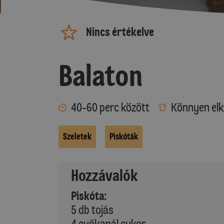
Nincs értékelve
Balaton
40-60 perc között
Könnyen elk
Szeletek
Piskóták
Hozzávalók
Piskóta:
5 db tojás
4 evőkanál cukor