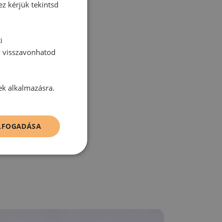
ez kérjük tekintsd
tt hozzászólás.
i
y visszavonhatod
ek alkalmazásra.
zz be!
ELFOGADÁSA