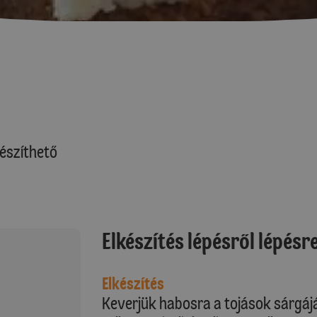
észíthető
Elkészítés lépésről lépésr
Elkészítés
Keverjük habosra a tojások sárgáját