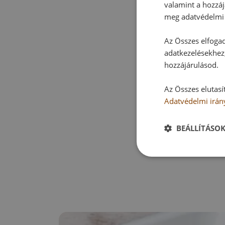
valamint a hozzáj
meg adatvédelmi 
Az Összes elfogad
adatkezelésekhez,
hozzájárulásod.
Az Összes elutasí
Adatvédelmi irán
BEÁLLÍTÁSO