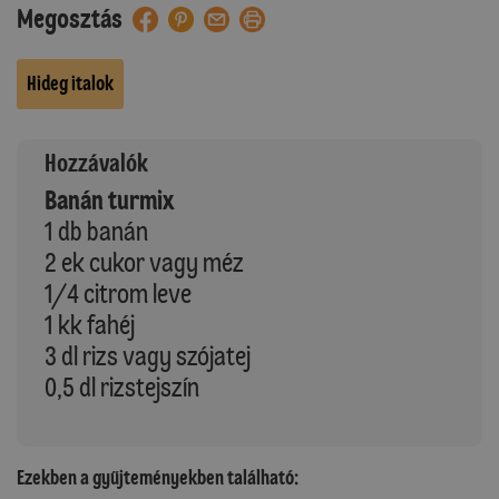
Megosztás
Hideg italok
Hozzávalók
Banán turmix
1 db banán
2 ek cukor vagy méz
1/4 citrom leve
1 kk fahéj
3 dl rizs vagy szójatej
0,5 dl rizstejszín
Ezekben a gyűjteményekben található: