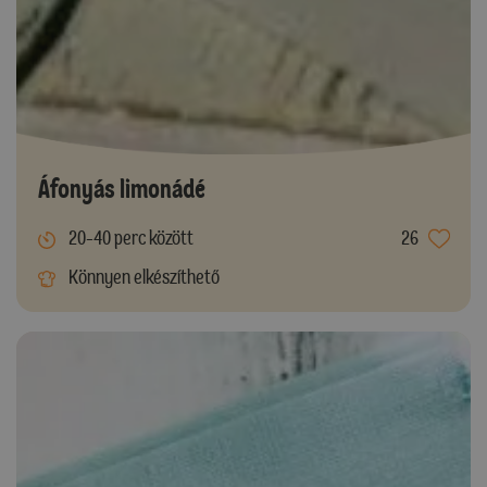
Áfonyás limonádé
20-40 perc között
26
Könnyen elkészíthető