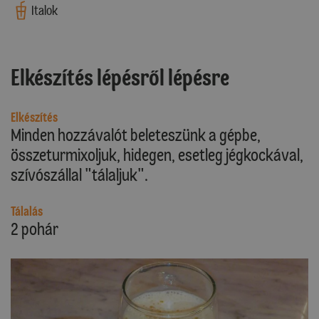
Italok
Elkészítés lépésről lépésre
Elkészítés
Minden hozzávalót beleteszünk a gépbe,
összeturmixoljuk, hidegen, esetleg jégkockával,
szívószállal "tálaljuk".
Tálalás
2 pohár