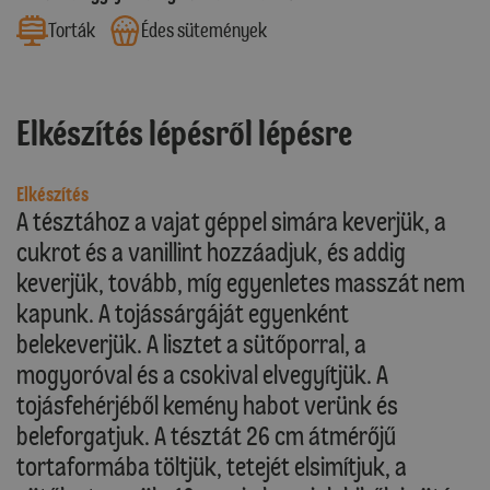
Torták
Édes sütemények
Elkészítés lépésről lépésre
Elkészítés
A tésztához a vajat géppel simára keverjük, a
cukrot és a vanillint hozzáadjuk, és addig
keverjük, tovább, míg egyenletes masszát nem
kapunk. A tojássárgáját egyenként
belekeverjük. A lisztet a sütőporral, a
mogyoróval és a csokival elvegyítjük. A
tojásfehérjéből kemény habot verünk és
beleforgatjuk. A tésztát 26 cm átmérőjű
tortaformába töltjük, tetejét elsimítjuk, a