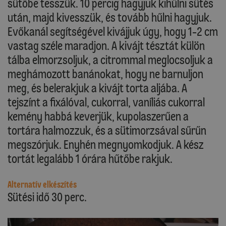
sütőbe tesszük. 10 percig hagyjuk kihűlni sütés
után, majd kivesszük, és tovább hűlni hagyjuk.
Evőkanál segítségével kivájjuk úgy, hogy 1-2 cm
vastag széle maradjon. A kivájt tésztát külön
tálba elmorzsoljuk, a citrommal meglocsoljuk a
meghámozott banánokat, hogy ne barnuljon
meg, és belerakjuk a kivájt torta aljába. A
tejszínt a fixálóval, cukorral, vaníliás cukorral
kemény habbá keverjük, kupolaszerűen a
tortára halmozzuk, és a sütimorzsával sűrűn
megszórjuk. Enyhén megnyomkodjuk. A kész
tortát legalább 1 órára hűtőbe rakjuk.
Alternatív elkészítés
Sütési idő 30 perc.