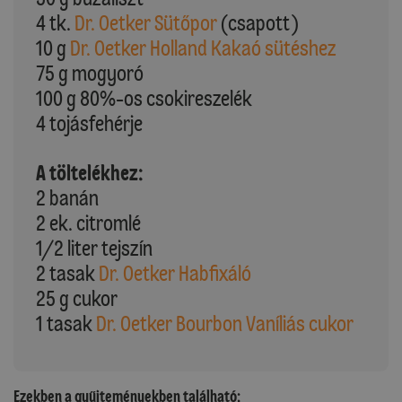
4 tk.
Dr. Oetker Sütőpor
(csapott)
10 g
Dr. Oetker Holland Kakaó sütéshez
75 g mogyoró
100 g 80%-os csokireszelék
4 tojásfehérje
A töltelékhez:
2 banán
2 ek. citromlé
1/2 liter tejszín
2 tasak
Dr. Oetker Habfixáló
25 g cukor
1 tasak
Dr. Oetker Bourbon Vaníliás cukor
Ezekben a gyűjteményekben található: