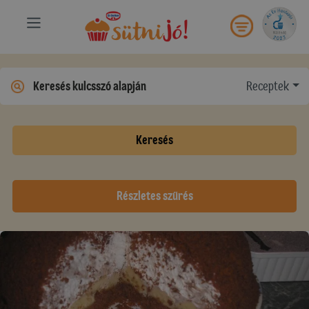
Receptek
Keresés
Részletes szűrés