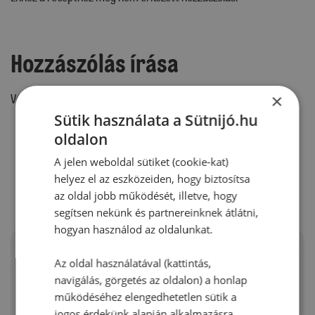
Hozzászólás írása
×
Vélemény írásához, kérjük,
jelentkezz be!
Sütik használata a Sütnijó.hu
oldalon
RECEPTAJÁNLÓ
A jelen weboldal sütiket (cookie-kat)
helyez el az eszközeiden, hogy biztosítsa
az oldal jobb működését, illetve, hogy
segítsen nekünk és partnereinknek átlátni,
hogyan használod az oldalunkat.
Az oldal használatával (kattintás,
navigálás, görgetés az oldalon) a honlap
működéséhez elengedhetetlen sütik a
jogos érdekünk alapján alkalmazásra