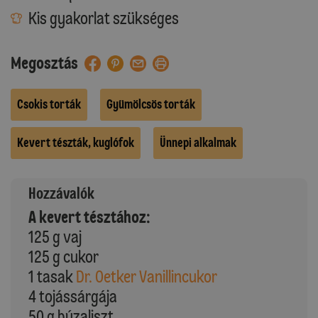
Kis gyakorlat szükséges
Megosztás
Csokis torták
Gyümölcsös torták
Kevert tészták, kuglófok
Ünnepi alkalmak
Hozzávalók
A kevert tésztához:
125 g vaj
125 g cukor
1 tasak
Dr. Oetker Vanillincukor
4 tojássárgája
50 g búzaliszt