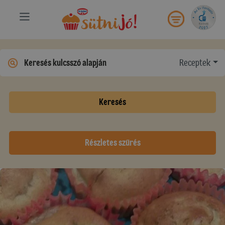
Receptek
Keresés
Részletes szűrés