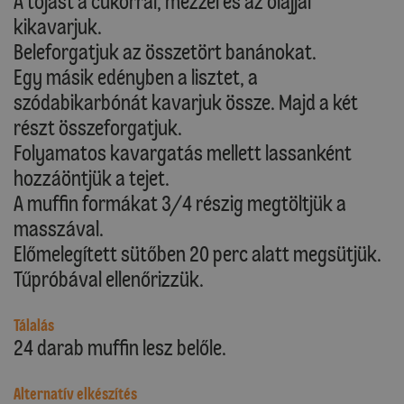
A tojást a cukorral, mézzel és az olajjal
kikavarjuk.
Beleforgatjuk az összetört banánokat.
Egy másik edényben a lisztet, a
szódabikarbónát kavarjuk össze. Majd a két
részt összeforgatjuk.
Folyamatos kavargatás mellett lassanként
hozzáöntjük a tejet.
A muffin formákat 3/4 részig megtöltjük a
masszával.
Előmelegített sütőben 20 perc alatt megsütjük.
Tűpróbával ellenőrizzük.
Tálalás
24 darab muffin lesz belőle.
Alternatív elkészítés