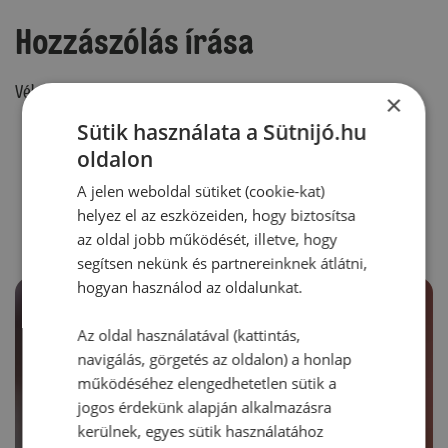
Hozzászólás írása
Vélemény írásához, kérjük,
jelentkezz be!
×
Sütik használata a Sütnijó.hu
oldalon
RECEPTAJÁNLÓ
A jelen weboldal sütiket (cookie-kat)
helyez el az eszközeiden, hogy biztosítsa
az oldal jobb működését, illetve, hogy
segítsen nekünk és partnereinknek átlátni,
hogyan használod az oldalunkat.
Az oldal használatával (kattintás,
navigálás, görgetés az oldalon) a honlap
működéséhez elengedhetetlen sütik a
jogos érdekünk alapján alkalmazásra
kerülnek, egyes sütik használatához