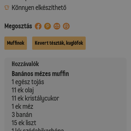
Könnyen elkészíthető
Megosztás
Muffinok
Kevert tészták, kuglófok
Hozzávalók
Banános mézes muffin
1 egész tojás
11 ek olaj
11 ek kristálycukor
1 ek méz
3 banán
15 ek liszt
1 kk szódabikarbóna