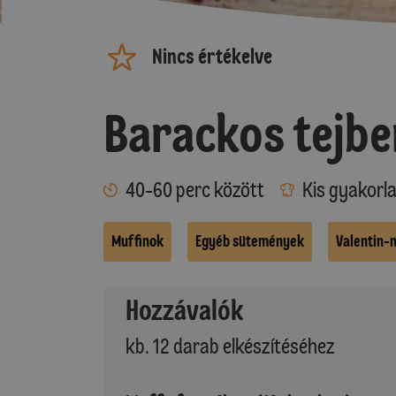
Nincs értékelve
Barackos tejbe
40-60 perc között
Kis gyakorl
Muffinok
Egyéb sütemények
Valentin-
Hozzávalók
kb. 12 darab elkészítéséhez