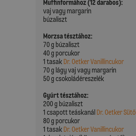
Muffinformához (12 darabos):
vaj vagy margarin
búzaliszt
Morzsa tésztához:
70 g búzaliszt
40 g porcukor
1 tasak
Dr. Oetker Vanillincukor
70 g lágy vaj vagy margarin
50 g csokoládéreszelék
Gyúrt tésztához:
200 g búzaliszt
1 csapott teáskanál
Dr. Oetker Süt
80 g porcukor
1 tasak
Dr. Oetker Vanillincukor