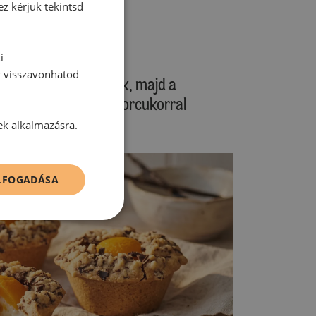
ez kérjük tekintsd
je tulajdonságait!
i
y visszavonhatod
sütőformában hagyjuk, majd a
n hagyjuk kihűlni. Porcukorral
ek alkalmazásra.
ELFOGADÁSA