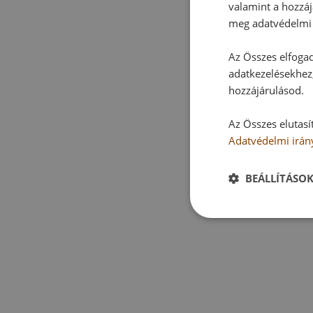
valamint a hozzáj
meg adatvédelmi 
Az Összes elfogad
adatkezelésekhez,
hozzájárulásod.
Az Összes elutasí
Adatvédelmi irán
BEÁLLÍTÁSO