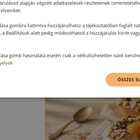
Sütési idő: kb. 30-35 perc
árulásod alapján végzett adatkezelések részleteinek ismertetéséh
elveinket.
Kérjük, vegye figyelembe saját sütő
ása gombra kattintva hozzájárulhatsz a tájékoztatóban foglalt süt
 a Beállítások alatt pedig módosíthatod a hozzájárulás körét vag
A megsült süteményt 10 percig a 
sütőformából kivéve egy sütőrácso
meghintve tálaljuk.
tása gomb használata esetén csak a nélkülözhetetlen sütik kerüln
yelvek
K
ÖSSZES 