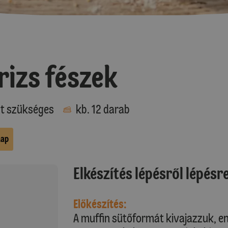
rizs fészek
at szükséges
kb. 12 darab
nap
Elkészítés lépésről lépésr
Előkészítés:
A muffin sütőformát kivajazzuk, e