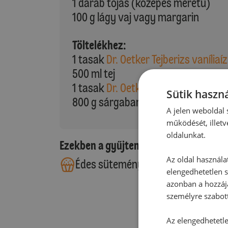
1 darab tojás (közepes méretű)
100 g lágy vaj vagy margarin
Töltelékhez:
1 tasak
Dr. Oetker Tejberizs vaníliaí
500 ml tej
1 tasak
Dr. Oetker Finesse Reszelt 
Sütik haszná
800 g sárgabarack
A jelen weboldal s
működését, illetv
oldalunkat.
Ezekben a gyűjteményekben található
Az oldal használa
Édes sütemények
elengedhetetlen s
azonban a hozzájá
személyre szabot
Az elengedhetetlen