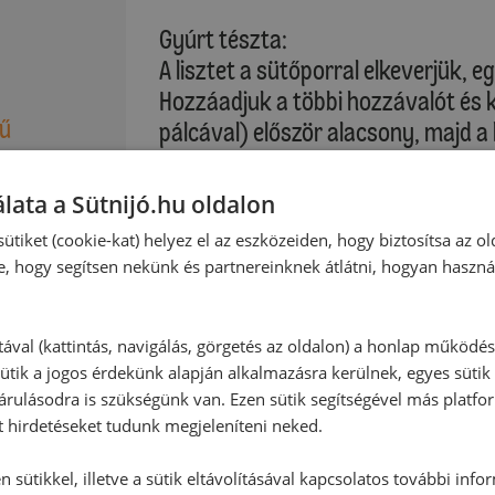
Gyúrt tészta:
A lisztet a sütőporral elkeverjük, 
Hozzáadjuk a többi hozzávalót és 
zű
pálcával) először alacsony, majd 
tésztává keverjük. Majd a tésztát
Citromhéj
hengerré formázzuk, és 12 egyenlő
lata a Sütnijó.hu oldalon
kb. 10 cm átmérőjű körlapokká nyújt
ütiket (cookie-kat) helyez el az eszközeiden, hogy biztosítsa az ol
sütőformába fektetjük.
e, hogy segítsen nekünk és partnereinknek átlátni, hogyan haszná
:
A tejberizst a tésztán egyenletese
fektetünk. A morzsatésztát a bara
tával (kattintás, navigálás, görgetés az oldalon) a honlap működé
ütik a jogos érdekünk alapján alkalmazásra kerülnek, egyes sütik
Végül a sütőformát a sütő alsó ha
rulásodra is szükségünk van. Ezen sütik segítségével más platfo
megsütjük.
t hirdetéseket tudunk megjeleníteni neked.
 sütikkel, illetve a sütik eltávolításával kapcsolatos további info