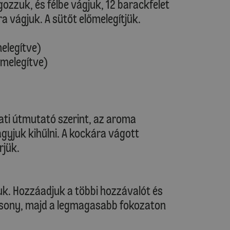
zzuk, és félbe vágjuk, 12 barackfelet
a vágjuk. A sütőt előmelegítjük.
melegítve)
őmelegítve)
lati útmutató szerint, az aroma
gyjuk kihűlni. A kockára vágott
rjük.
juk. Hozzáadjuk a többi hozzávalót és
acsony, majd a legmagasabb fokozaton