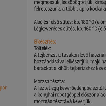
megmossuk, lecsöpögtetjük, kimago
félreteszünk, a többit apró kockákr
Alsó és felső sütés: kb. 180 °C (elő
Légkeveréses sütés: kb. 160 °C (el
Elkészítés:
Töltelék:
A tejberizst a tasakon lévő haszná
hozzáadásával elkészítjük, majd ha
barackot a kihűlt tejberizshez keve
Morzsa tészta:
őpor
A lisztet egy keverőedénybe szitál
a konyhai robotgéppel először al
morzsás tésztává keverjük.