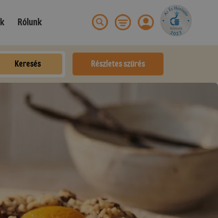
ek
Rólunk
Keresés
Részletes szűrés