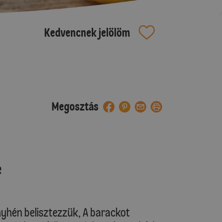
Kedvencnek jelölöm
Megosztás
e
nyhén belisztezzük, A barackot