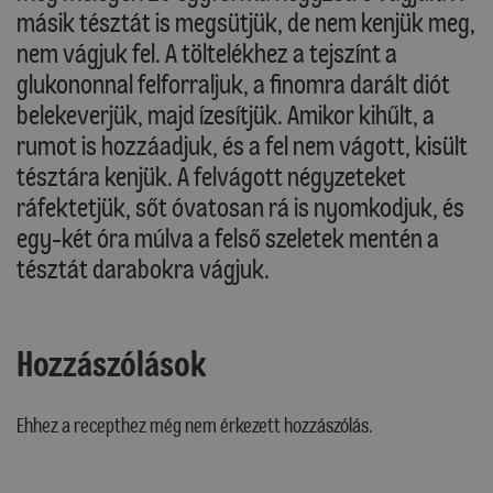
másik tésztát is megsütjük, de nem kenjük meg,
nem vágjuk fel. A töltelékhez a tejszínt a
glukononnal felforraljuk, a finomra darált diót
belekeverjük, majd ízesítjük. Amikor kihűlt, a
rumot is hozzáadjuk, és a fel nem vágott, kisült
tésztára kenjük. A felvágott négyzeteket
ráfektetjük, sőt óvatosan rá is nyomkodjuk, és
egy-két óra múlva a felső szeletek mentén a
tésztát darabokra vágjuk.
Hozzászólások
Ehhez a recepthez még nem érkezett hozzászólás.