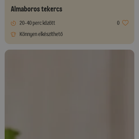
Almaboros tekercs
20-40 perc között
0
Könnyen elkészíthető