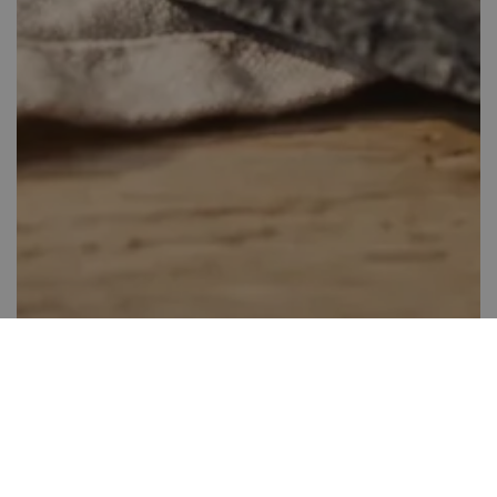
Almás tejberizs kocka
Több, mint 60 perc
0