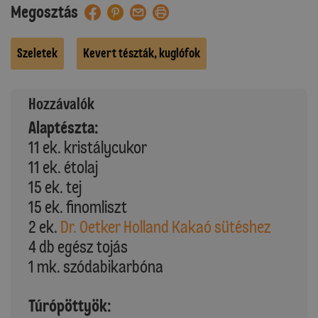
Megosztás
Szeletek
Kevert tészták, kuglófok
Hozzávalók
Alaptészta:
11 ek. kristálycukor
11 ek. étolaj
15 ek. tej
15 ek. finomliszt
2 ek.
Dr. Oetker Holland Kakaó sütéshez
4 db egész tojás
1 mk. szódabikarbóna
Túrópöttyök: