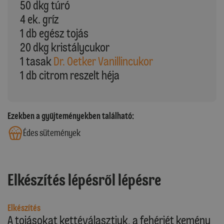
50 dkg túró
4 ek. gríz
1 db egész tojás
20 dkg kristálycukor
1 tasak
Dr. Oetker Vanillincukor
1 db citrom reszelt héja
Ezekben a gyűjteményekben található:
Édes sütemények
Elkészítés lépésről lépésre
Elkészítés
A tojásokat kettéválasztjuk, a fehérjét kemény