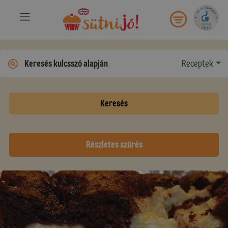
Receptek
Keresés
Részletes szűrés