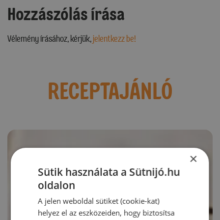
Hozzászólás írása
Vélemény írásához, kérjük,
jelentkezz be!
RECEPTAJÁNLÓ
×
Sütik használata a Sütnijó.hu
oldalon
A jelen weboldal sütiket (cookie-kat)
helyez el az eszközeiden, hogy biztosítsa