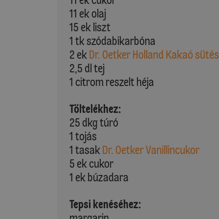
11 ek olaj
15 ek liszt
1 tk szódabikarbóna
2 ek
Dr. Oetker Holland Kakaó süté
2,5 dl tej
1 citrom reszelt héja
Töltelékhez:
25 dkg túró
1 tojás
1 tasak
Dr. Oetker Vanillincukor
5 ek cukor
1 ek búzadara
Tepsi kenéséhez:
margarin