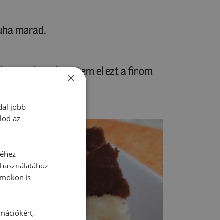
uha marad.
kor gyakran készítem el ezt a finom
×
dal jobb
lod az
séhez
 használatához
rmokon is
rmációkért,