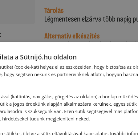
Tárolás
Légmentesen elzárva több napig p
:
Alternatív elkészítés
Ha váratlan vendégek érkeznek, ak
kis kavart sütit.
lata a Sütnijó.hu oldalon
Mindig nagyon hamar elfogy :-)
ütiket (cookie-kat) helyez el az eszközeiden, hogy biztosítsa az ol
e, hogy segítsen nekünk és partnereinknek átlátni, hogyan haszná
tával (kattintás, navigálás, görgetés az oldalon) a honlap működé
ütik a jogos érdekünk alapján alkalmazásra kerülnek, egyes sütik
rulásodra is szükségünk van. Ezen sütik segítségével más platfo
t hirdetéseket tudunk megjeleníteni neked.
 sütikkel, illetve a sütik eltávolításával kapcsolatos további info