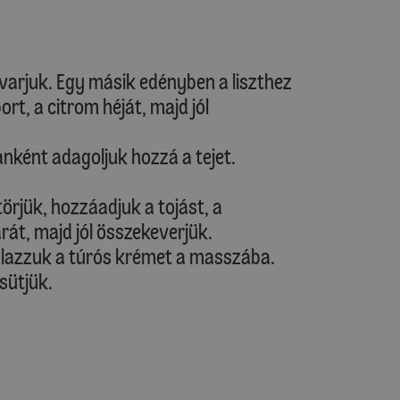
kavarjuk. Egy másik edényben a liszthez
t, a citrom héját, majd jól
anként adagoljuk hozzá a tejet.
törjük, hozzáadjuk a tojást, a
rát, majd jól összekeverjük.
alazzuk a túrós krémet a masszába.
sütjük.