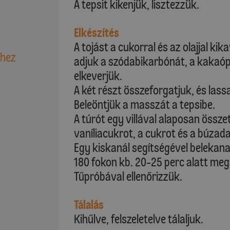
A tepsit kikenjük, lisztezzük.
Elkészítés
A tojást a cukorral és az olajjal ki
shez
adjuk a szódabikarbónát, a kakaópor
elkeverjük.
A két részt összeforgatjuk, és lass
Beleöntjük a masszát a tepsibe.
A túrót egy villával alaposan össze
vaníliacukrot, a cukrot és a búzada
Egy kiskanál segítségével belekan
180 fokon kb. 20-25 perc alatt meg
Tűpróbával ellenőrizzük.
Tálalás
Kihűlve, felszeletelve tálaljuk.