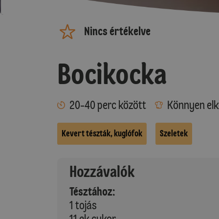
Nincs értékelve
Bocikocka
20-40 perc között
Könnyen elk
Kevert tészták, kuglófok
Szeletek
Hozzávalók
Tésztához:
1 tojás
11 ek cukor