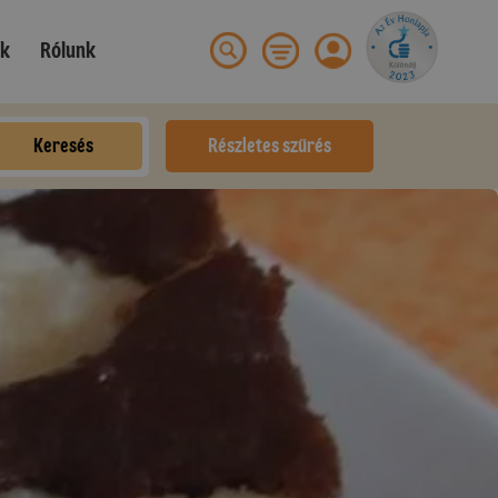
ek
Rólunk
Keresés
Részletes szűrés