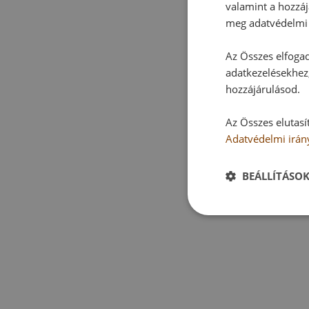
valamint a hozzáj
meg adatvédelmi 
Az Összes elfogad
adatkezelésekhez,
hozzájárulásod.
Az Összes elutasí
Adatvédelmi irán
BEÁLLÍTÁSO