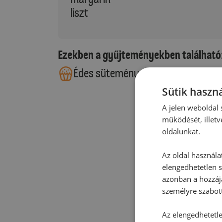
liszt
Ezekben a gyűjteményekben található
Édes sütemények
Sütik haszná
A jelen weboldal s
működését, illetv
oldalunkat.
Az oldal használa
elengedhetetlen s
azonban a hozzájá
személyre szabot
Az elengedhetetlen