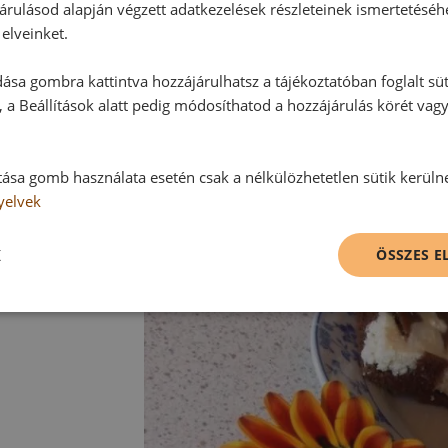
árulásod alapján végzett adatkezelések részleteinek ismertetéséh
elveinket.
ása gombra kattintva hozzájárulhatsz a tájékoztatóban foglalt süt
 a Beállítások alatt pedig módosíthatod a hozzájárulás körét vag
tása gomb használata esetén csak a nélkülözhetetlen sütik kerüln
yelvek
K
ÖSSZES 