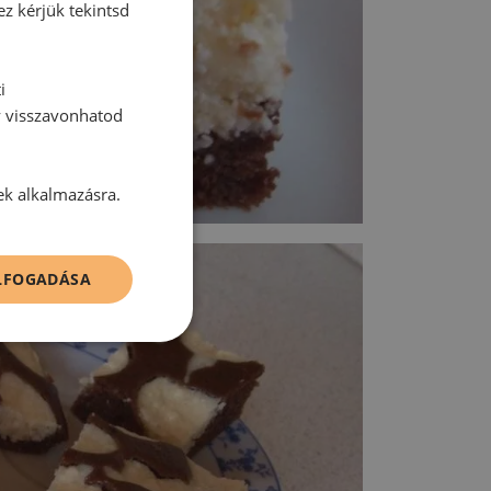
ez kérjük tekintsd
i
y visszavonhatod
ek alkalmazásra.
ELFOGADÁSA