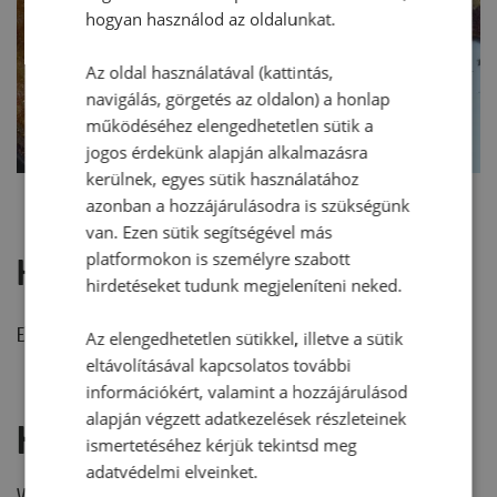
hogyan használod az oldalunkat.
Az oldal használatával (kattintás,
navigálás, görgetés az oldalon) a honlap
működéséhez elengedhetetlen sütik a
jogos érdekünk alapján alkalmazásra
kerülnek, egyes sütik használatához
azonban a hozzájárulásodra is szükségünk
van. Ezen sütik segítségével más
platformokon is személyre szabott
Hozzászólások
hirdetéseket tudunk megjeleníteni neked.
Ehhez a recepthez még nem érkezett hozzászólás.
Az elengedhetetlen sütikkel, illetve a sütik
eltávolításával kapcsolatos további
információkért, valamint a hozzájárulásod
alapján végzett adatkezelések részleteinek
Hozzászólás írása
ismertetéséhez kérjük tekintsd meg
adatvédelmi elveinket.
Vélemény írásához, kérjük,
jelentkezz be!