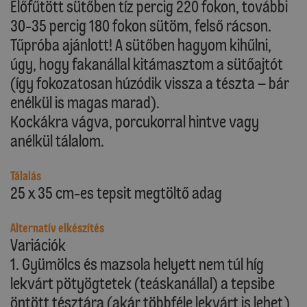
Előfűtött sütőben tíz percig 220 fokon, további
30-35 percig 180 fokon sütöm, felső rácson.
Tűpróba ajánlott! A sütőben hagyom kihűlni,
úgy, hogy fakanállal kitámasztom a sütőajtót
(így fokozatosan húzódik vissza a tészta – bár
enélkül is magas marad).
Kockákra vágva, porcukorral hintve vagy
anélkül tálalom.
Tálalás
25 x 35 cm-es tepsit megtöltő adag
Alternatív elkészítés
Variációk
1. Gyümölcs és mazsola helyett nem túl híg
lekvárt pötyögtetek (teáskanállal) a tepsibe
öntött tésztára (akár többféle lekvárt is lehet),