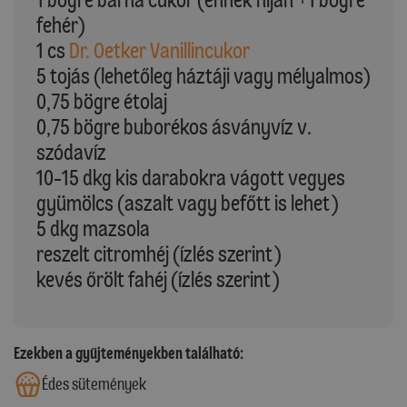
fehér)
1 cs
Dr. Oetker Vanillincukor
5 tojás (lehetőleg háztáji vagy mélyalmos)
0,75 bögre étolaj
0,75 bögre buborékos ásványvíz v.
szódavíz
10-15 dkg kis darabokra vágott vegyes
gyümölcs (aszalt vagy befőtt is lehet)
5 dkg mazsola
reszelt citromhéj (ízlés szerint)
kevés őrölt fahéj (ízlés szerint)
Ezekben a gyűjteményekben található:
Édes sütemények