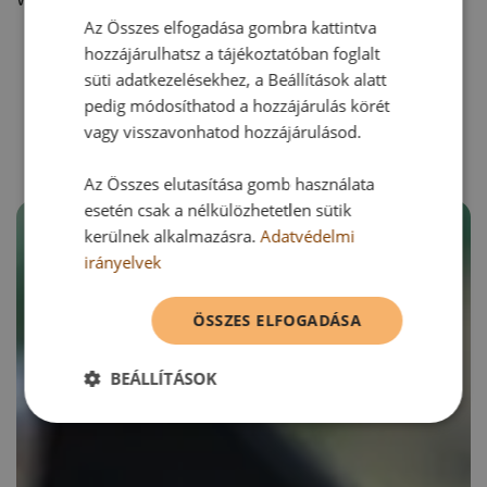
Az Összes elfogadása gombra kattintva
hozzájárulhatsz a tájékoztatóban foglalt
süti adatkezelésekhez, a Beállítások alatt
RECEPTAJÁNLÓ
pedig módosíthatod a hozzájárulás körét
vagy visszavonhatod hozzájárulásod.
Az Összes elutasítása gomb használata
esetén csak a nélkülözhetetlen sütik
kerülnek alkalmazásra.
Adatvédelmi
irányelvek
ÖSSZES ELFOGADÁSA
BEÁLLÍTÁSOK