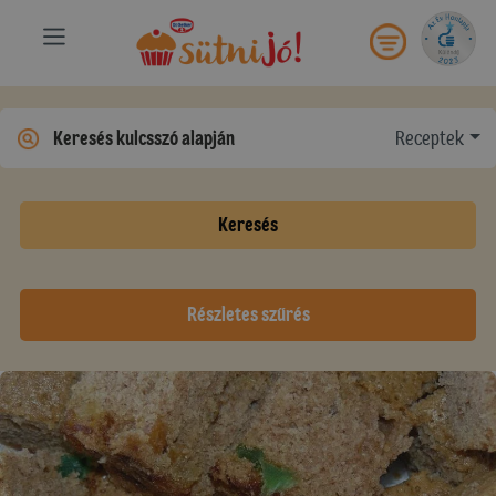
Receptek
Keresés
Részletes szűrés