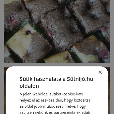
×
Sütik használata a Sütnijó.hu
oldalon
A jelen weboldal sütiket (cookie-kat)
helyez el az eszközeiden, hogy biztosítsa
az oldal jobb működését, illetve, hogy
segítsen nekünk és partnereinknek átlátni,