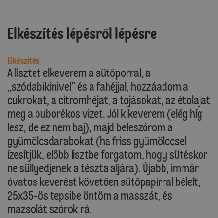
Elkészítés lépésről lépésre
Elkészítés
A lisztet elkeverem a sütőporral, a
„szódabikinivel” és a fahéjjal, hozzáadom a
cukrokat, a citromhéjat, a tojásokat, az étolajat
meg a buborékos vizet. Jól kikeverem (elég híg
lesz, de ez nem baj), majd beleszórom a
gyümölcsdarabokat (ha friss gyümölccsel
ízesítjük, előbb lisztbe forgatom, hogy sütéskor
ne süllyedjenek a tészta aljára). Újabb, immár
óvatos keverést követően sütőpapírral bélelt,
25x35-ös tepsibe öntöm a masszát, és
mazsolát szórok rá.