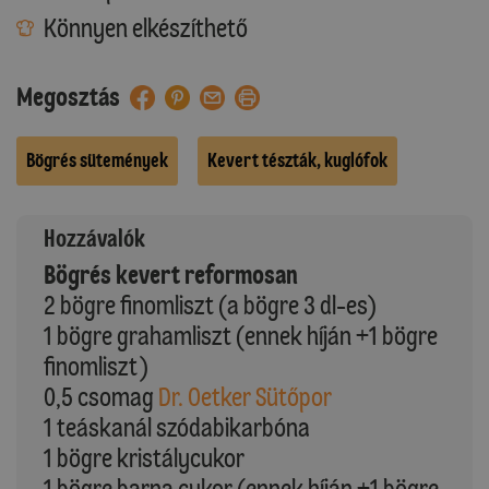
Könnyen elkészíthető
Megosztás
Bögrés sütemények
Kevert tészták, kuglófok
Hozzávalók
Bögrés kevert reformosan
2 bögre finomliszt (a bögre 3 dl-es)
1 bögre grahamliszt (ennek híján +1 bögre
finomliszt)
0,5 csomag
Dr. Oetker Sütőpor
1 teáskanál szódabikarbóna
1 bögre kristálycukor
1 bögre barna cukor (ennek híján +1 bögre