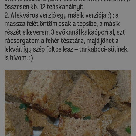
összesen kb. 12 teáskanálnyit
2. A lekváros verzió egy másik verziója :) : a
massza felét öntöm csak a tepsibe, a másik
részét elkeverem 3 evőkanál kakaóporral, ezt
rácsorgatom a fehér tésztára, majd jöhet a
lekvár. Így szép foltos lesz – tarkaboci-sütinek
is hívom. :)