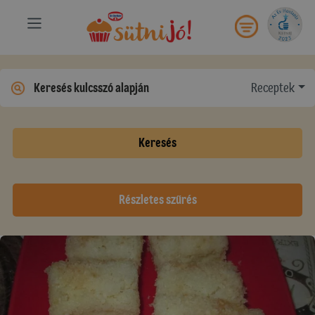
Receptek
Keresés
Részletes szűrés