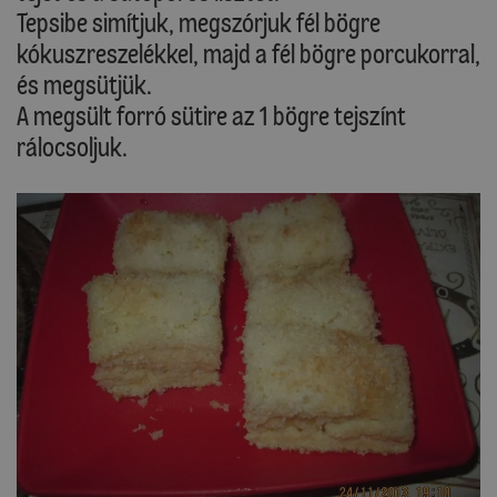
Tepsibe simítjuk, megszórjuk fél bögre
kókuszreszelékkel, majd a fél bögre porcukorral,
és megsütjük.
A megsült forró sütire az 1 bögre tejszínt
rálocsoljuk.