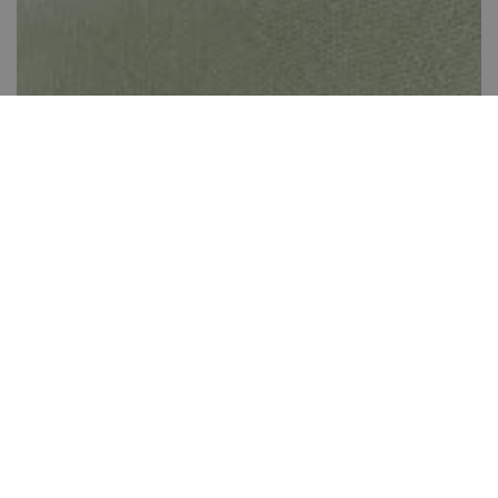
Papagájmuffin
Több, mint 60 perc
24
Könnyen elkészíthető