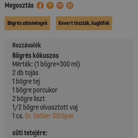
Megosztás
Bögrés sütemények
Kevert tészták, kuglófok
Hozzávalók
Bögrés kókuszos
Mérték: (1 bögre=300 ml)
2 db tojás
1 bögre tej
1 bögre porcukor
2 bögre liszt
1/2 bögre olvasztott vaj
1 cs.
Dr. Oetker Sütőpor
süti tetejére: