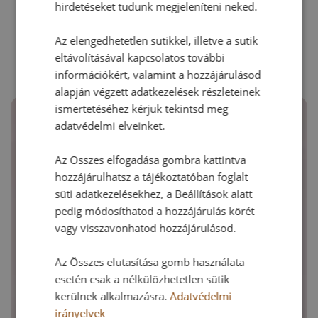
hirdetéseket tudunk megjeleníteni neked.
RECEPTAJÁNLÓ
Az elengedhetetlen sütikkel, illetve a sütik
eltávolításával kapcsolatos további
információkért, valamint a hozzájárulásod
alapján végzett adatkezelések részleteinek
ismertetéséhez kérjük tekintsd meg
adatvédelmi elveinket.
Az Összes elfogadása gombra kattintva
hozzájárulhatsz a tájékoztatóban foglalt
süti adatkezelésekhez, a Beállítások alatt
pedig módosíthatod a hozzájárulás körét
vagy visszavonhatod hozzájárulásod.
Az Összes elutasítása gomb használata
esetén csak a nélkülözhetetlen sütik
kerülnek alkalmazásra.
Adatvédelmi
irányelvek