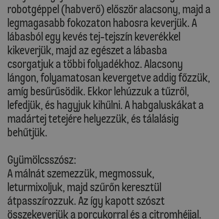
robotgéppel (habverő) először alacsony, majd a
legmagasabb fokozaton habosra keverjük. A
lábasból egy kevés tej-tejszín keverékkel
kikeverjük, majd az egészet a lábasba
csorgatjuk a többi folyadékhoz. Alacsony
lángon, folyamatosan kevergetve addig főzzük,
amíg besűrűsödik. Ekkor lehúzzuk a tűzről,
lefedjük, és hagyjuk kihűlni. A habgaluskákat a
madártej tetejére helyezzük, és tálalásig
behűtjük.
Gyümölcsszósz:
A málnát szemezzük, megmossuk,
leturmixoljuk, majd szűrőn keresztül
átpasszírozzuk. Az így kapott szószt
összekeverjük a porcukorral és a citromhéjjal.