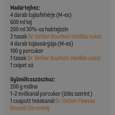
Madártejhez:
4 darab tojásfehérje (M-es)
600 ml tej
200 ml 30%-os habtejszín
2 tasak
Dr. Oetker Bourbon Vaníliás cukor
4 darab tojássárgája (M-es)
100 g porcukor
1 tasak
Dr. Oetker Bourbon Vaníliás cukor
1 csipet só
Gyümölcsszószhoz:
200 g málna
1-2 evőkanál porcukor (ízlés szerint)
1 csapott teáskanál
Dr. Oetker Finesse
Reszelt Citromhéj