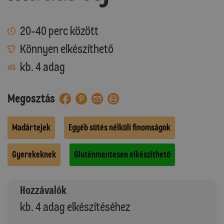
20-40 perc között
Könnyen elkészíthető
kb. 4 adag
Megosztás
Madártejek
Egyéb sütés nélküli finomságok
Gyerekeknek
Gluténmentesen elkészíthető
Hozzávalók
kb. 4 adag elkészítéséhez