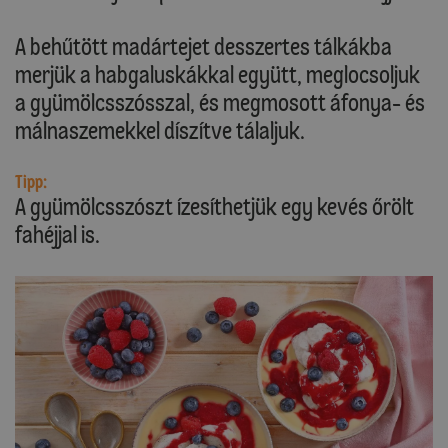
A behűtött madártejet desszertes tálkákba
merjük a habgaluskákkal együtt, meglocsoljuk
a gyümölcsszósszal, és megmosott áfonya- és
málnaszemekkel díszítve tálaljuk.
Tipp:
A gyümölcsszószt ízesíthetjük egy kevés őrölt
fahéjjal is.