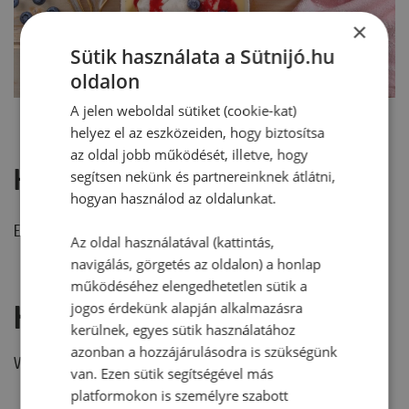
×
Sütik használata a Sütnijó.hu
oldalon
A jelen weboldal sütiket (cookie-kat)
helyez el az eszközeiden, hogy biztosítsa
az oldal jobb működését, illetve, hogy
Hozzászólások
segítsen nekünk és partnereinknek átlátni,
hogyan használod az oldalunkat.
Ehhez a recepthez még nem érkezett hozzászólás.
Az oldal használatával (kattintás,
navigálás, görgetés az oldalon) a honlap
működéséhez elengedhetetlen sütik a
Hozzászólás írása
jogos érdekünk alapján alkalmazásra
kerülnek, egyes sütik használatához
azonban a hozzájárulásodra is szükségünk
Vélemény írásához, kérjük,
jelentkezz be!
van. Ezen sütik segítségével más
platformokon is személyre szabott