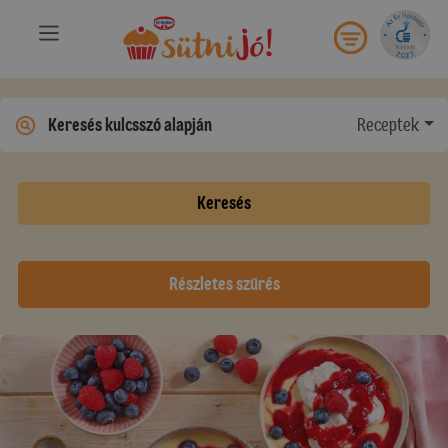
Receptek
Keresés
Részletes szűrés