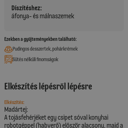
Díszítéshez:
áfonya- és málnaszemek
Ezekben a gyűjteményekben található:
Pudingos desszertek, pohárkrémek
Sütés nélküli finomságok
Elkészítés lépésről lépésre
Elkészítés:
Madártej:
A tojásfehérjéket egy csipet sóval konyhai
robotgéppel (habverő) először alacsony, majd a