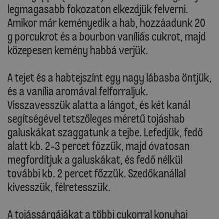
legmagasabb fokozaton elkezdjük felverni.
Amikor már keményedik a hab, hozzáadunk 20
g porcukrot és a bourbon vaníliás cukrot, majd
közepesen kemény habbá verjük.
A tejet és a habtejszínt egy nagy lábasba öntjük,
és a vanília aromával felforraljuk.
Visszavesszük alatta a lángot, és két kanál
segítségével tetszőleges méretű tojáshab
galuskákat szaggatunk a tejbe. Lefedjük, fedő
alatt kb. 2-3 percet főzzük, majd óvatosan
megfordítjuk a galuskákat, és fedő nélkül
további kb. 2 percet főzzük. Szedőkanállal
kivesszük, félretesszük.
A tojássárgájákat a többi cukorral konyhai