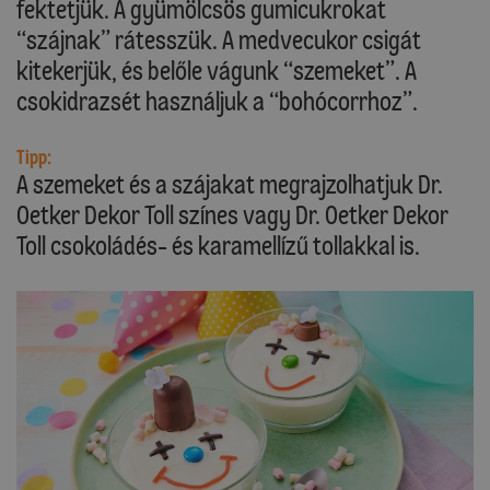
fektetjük. A gyümölcsös gumicukrokat
“szájnak” rátesszük. A medvecukor csigát
kitekerjük, és belőle vágunk “szemeket”. A
csokidrazsét használjuk a “bohócorrhoz”.
Tipp:
A szemeket és a szájakat megrajzolhatjuk Dr.
Oetker Dekor Toll színes vagy Dr. Oetker Dekor
Toll csokoládés- és karamellízű tollakkal is.