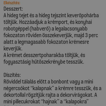
Elkészítés:
Desszert:
A hideg tejet és a hideg tejszínt keverőpohárba
töltjük. Hozzáadjuk a krémport, és konyhai
robotgéppel (habverő) a legalacsonyabb
fokozaton röviden összekeverjük, majd 3 perc
alatt a legmagasabb fokozaton krémesre
keverjük.
A krémet desszertpoharakba töltjük, és
fogyasztásig hűtőszekrénybe tesszük.
Díszítés:
Röviddel tálalás előtt a bonbont vagy a mini
négercsókot “kalapnak” a krémre tesszük, és a
dekortollal rögzítjük rajta a dekorvirágokat. A
mini pillecukrokat “hajnak” a “kalapokra”