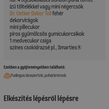
ízű töltelékkel vagy mini négercsók
Dr. Oetker Dekor Toll
fehér
dekorvirágok
mini pillecukor
piros gyümölcsös gumicukorcsíkok
1 medvecukor csiga
színes csokidrazsé pl., Smarties®
Ezekben a gyűjteményekben található:
Pudingos desszertek, pohárkrémek
Elkészítés lépésről lépésre