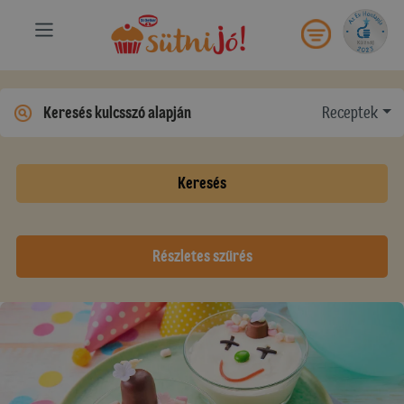
Receptek
Keresés
Részletes szűrés