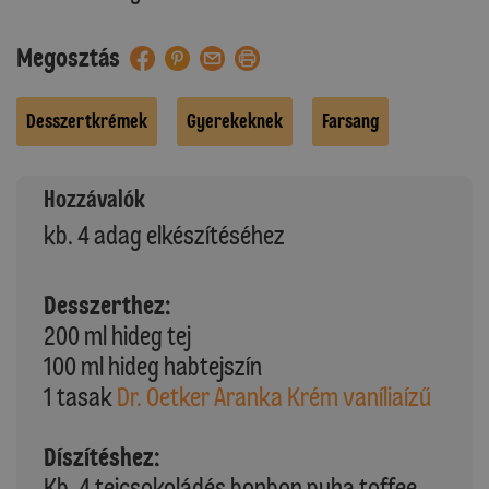
Megosztás
Desszertkrémek
Gyerekeknek
Farsang
Hozzávalók
kb. 4 adag elkészítéséhez
Desszerthez:
200 ml hideg tej
100 ml hideg habtejszín
1 tasak
Dr. Oetker Aranka Krém vaníliaízű
Díszítéshez:
Kb. 4 tejcsokoládés bonbon puha toffee