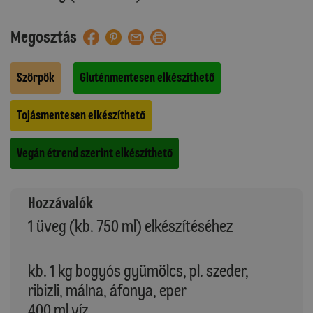
Megosztás
Szörpök
Gluténmentesen elkészíthető
Tojásmentesen elkészíthető
Vegán étrend szerint elkészíthető
Hozzávalók
1 üveg (kb. 750 ml) elkészítéséhez
kb. 1 kg bogyós gyümölcs, pl. szeder,
ribizli, málna, áfonya, eper
400 ml víz