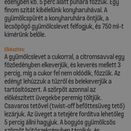
edényben kb. 5 perc alatt puhára főzzük. Egy
finom szitát kibélelünk konyharuhával. A
gyümölcspürét a konyharuhára öntjük, a
lecsöpögő gyümölcslevet felfogjuk, és 750 ml-t
kimérünk belőle.
Elkészítés:
A gyümölcslevet a cukorral, a citromsavval egy
főzőedényben elkeverjük, és keverés mellett 3
percig, míg a cukor fel nem oldódik, főzzük. Az
edényt lehúzzuk a tűzről és belekeverjük a
tartósítószert. A szörpöt azonnal az
előkészített üvegekbe peremig töltjük.
Csavaros tetővel (twist-off befőttesüveg tető)
lezárjuk. Az üveget a tetejére fordítva lehetőleg
5 percig állni hagyjuk. A bogyós gyümölcsös
szörpöt hűtőszekrényben tároljuk, és