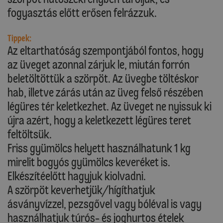
fogyasztás előtt erősen felrázzuk.
Tippek:
Az eltarthatóság szempontjából fontos, hogy
az üveget azonnal zárjuk le, miután forrón
beletöltöttük a szörpöt. Az üvegbe töltéskor
hab, illetve zárás után az üveg felső részében
légüres tér keletkezhet. Az üveget ne nyissuk ki
újra azért, hogy a keletkezett légüres teret
feltöltsük.
Friss gyümölcs helyett használhatunk 1 kg
mirelit bogyós gyümölcs keveréket is.
Elkészítéelőtt hagyjuk kiolvadni.
A szörpöt keverhetjük/hígíthatjuk
ásványvízzel, pezsgővel vagy bóléval is vagy
használhatjuk túrós- és joghurtos ételek