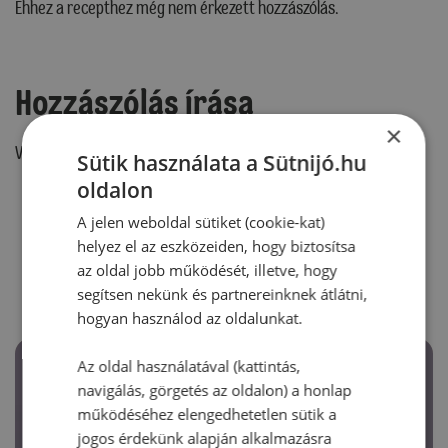
Ehhez a recepthez még nem érkezett hozzászólás.
Hozzászólás írása
×
Vélemény írásához, kérjük,
jelentkezz be!
Sütik használata a Sütnijó.hu
oldalon
A jelen weboldal sütiket (cookie-kat)
RECEPTAJÁNLÓ
helyez el az eszközeiden, hogy biztosítsa
az oldal jobb működését, illetve, hogy
segítsen nekünk és partnereinknek átlátni,
hogyan használod az oldalunkat.
Az oldal használatával (kattintás,
navigálás, görgetés az oldalon) a honlap
működéséhez elengedhetetlen sütik a
jogos érdekünk alapján alkalmazásra