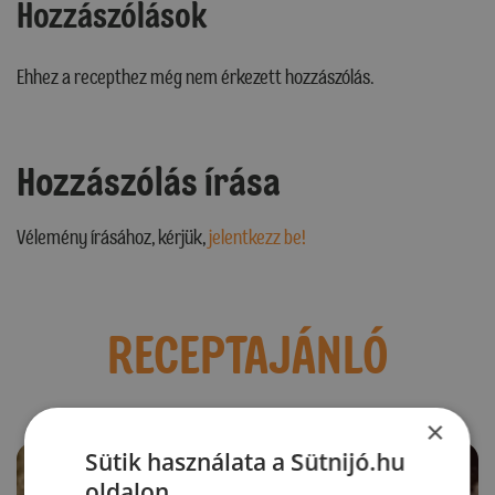
Hozzászólások
Ehhez a recepthez még nem érkezett hozzászólás.
Hozzászólás írása
Vélemény írásához, kérjük,
jelentkezz be!
RECEPTAJÁNLÓ
×
Sütik használata a Sütnijó.hu
oldalon