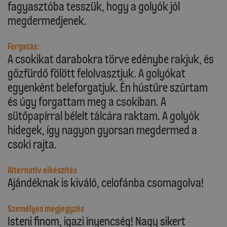
fagyasztóba tesszük, hogy a golyók jól
megdermedjenek.
Forgatás:
A csokikat darabokra törve edénybe rakjuk, és
gőzfürdő fölött felolvasztjuk. A golyókat
egyenként beleforgatjuk. Én hústűre szúrtam
és úgy forgattam meg a csokiban. A
sütőpapírral bélelt tálcára raktam. A golyók
hidegek, így nagyon gyorsan megdermed a
csoki rajta.
Alternatív elkészítés
Ajándéknak is kiváló, celofánba csomagolva!
Személyes megjegyzés
Isteni finom, igazi ínyencség! Nagy sikert