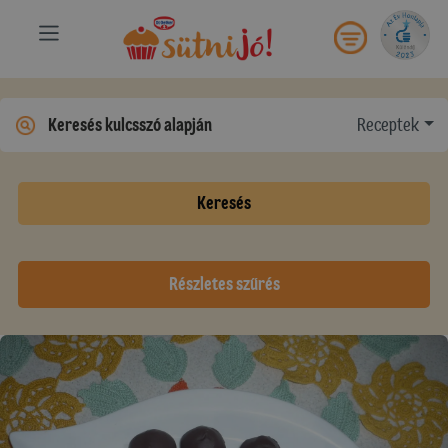
Receptek
Keresés
Részletes szűrés