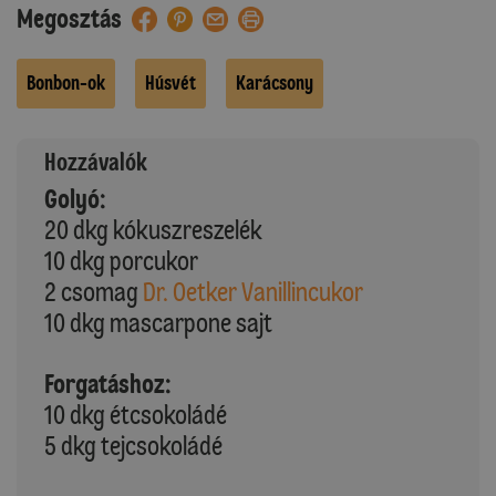
Megosztás
Bonbon-ok
Húsvét
Karácsony
Hozzávalók
Golyó:
20 dkg kókuszreszelék
10 dkg porcukor
2 csomag
Dr. Oetker Vanillincukor
10 dkg mascarpone sajt
Forgatáshoz:
10 dkg étcsokoládé
5 dkg tejcsokoládé