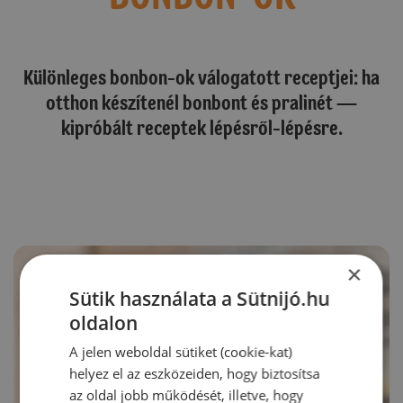
Különleges bonbon-ok válogatott receptjei: ha
otthon készítenél bonbont és pralinét —
kipróbált receptek lépésről-lépésre.
×
Sütik használata a Sütnijó.hu
oldalon
A jelen weboldal sütiket (cookie-kat)
helyez el az eszközeiden, hogy biztosítsa
az oldal jobb működését, illetve, hogy