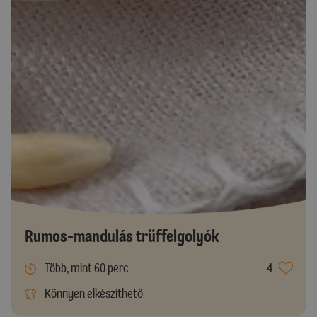
Rumos-mandulás trüffelgolyók
Több, mint 60 perc
4
Könnyen elkészíthető