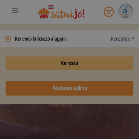
Receptek
Keresés
Részletes szűrés