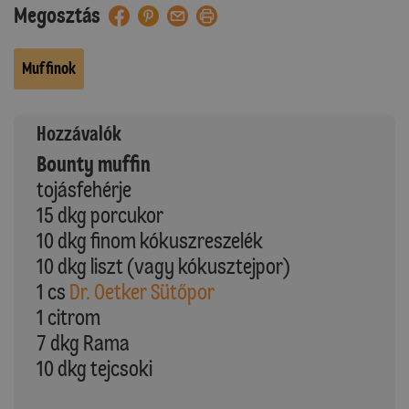
Megosztás
Muffinok
Hozzávalók
Bounty muffin
tojásfehérje
15 dkg porcukor
10 dkg finom kókuszreszelék
10 dkg liszt (vagy kókusztejpor)
1 cs
Dr. Oetker Sütőpor
1 citrom
7 dkg Rama
10 dkg tejcsoki