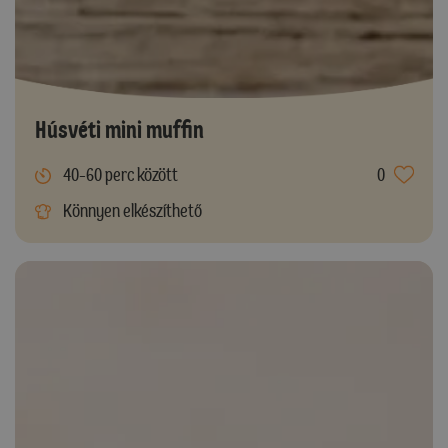
Húsvéti mini muffin
40-60 perc között
0
Könnyen elkészíthető