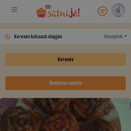
Receptek
Keresés
Részletes szűrés