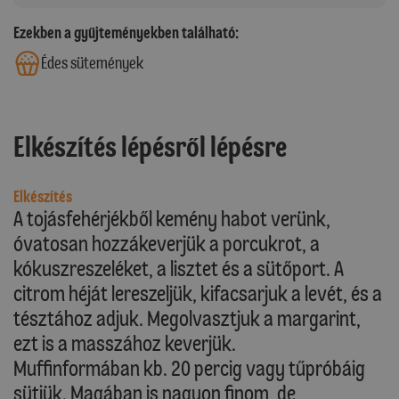
Ezekben a gyűjteményekben található:
Édes sütemények
Elkészítés lépésről lépésre
Elkészítés
A tojásfehérjékből kemény habot verünk,
óvatosan hozzákeverjük a porcukrot, a
kókuszreszeléket, a lisztet és a sütőport. A
citrom héját lereszeljük, kifacsarjuk a levét, és a
tésztához adjuk. Megolvasztjuk a margarint,
ezt is a masszához keverjük.
Muffinformában kb. 20 percig vagy tűpróbáig
sütjük. Magában is nagyon finom, de