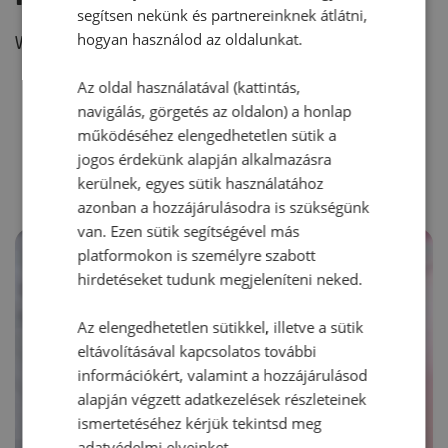
segítsen nekünk és partnereinknek átlátni,
hogyan használod az oldalunkat.
Vélemény írásához, kérjük,
jelentkezz be!
Az oldal használatával (kattintás,
navigálás, görgetés az oldalon) a honlap
RECEPTAJÁNLÓ
működéséhez elengedhetetlen sütik a
jogos érdekünk alapján alkalmazásra
kerülnek, egyes sütik használatához
azonban a hozzájárulásodra is szükségünk
van. Ezen sütik segítségével más
platformokon is személyre szabott
hirdetéseket tudunk megjeleníteni neked.
Az elengedhetetlen sütikkel, illetve a sütik
eltávolításával kapcsolatos további
információkért, valamint a hozzájárulásod
alapján végzett adatkezelések részleteinek
ismertetéséhez kérjük tekintsd meg
adatvédelmi elveinket.