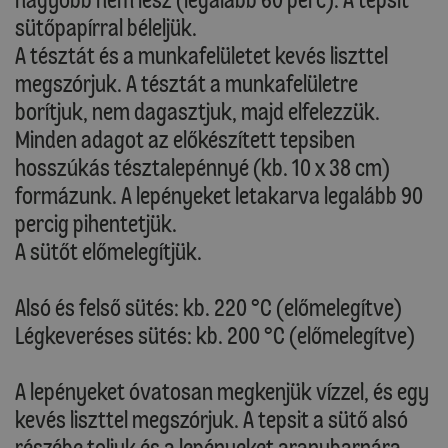
sütőpapírral béleljük.
A tésztát és a munkafelületet kevés liszttel
megszórjuk. A tésztát a munkafelületre
borítjuk, nem dagasztjuk, majd elfelezzük.
Minden adagot az előkészített tepsiben
hosszúkás tésztalepénnyé (kb. 10 x 38 cm)
formázunk. A lepényeket letakarva legalább 90
percig pihentetjük.
A sütőt előmelegítjük.
Alsó és felső sütés: kb. 220 °C (előmelegítve)
Légkeveréses sütés: kb. 200 °C (előmelegítve)
A lepényeket óvatosan megkenjük vízzel, és egy
kevés liszttel megszórjuk. A tepsit a sütő alsó
részébe toljuk és a lepényeket aranybarnára