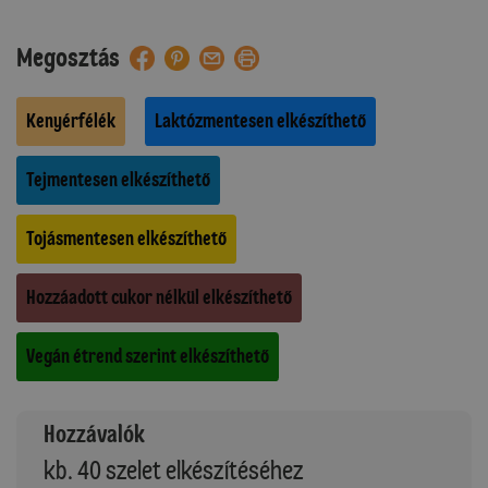
Megosztás
Kenyérfélék
Laktózmentesen elkészíthető
Tejmentesen elkészíthető
Tojásmentesen elkészíthető
Hozzáadott cukor nélkül elkészíthető
Vegán étrend szerint elkészíthető
Hozzávalók
kb. 40 szelet elkészítéséhez