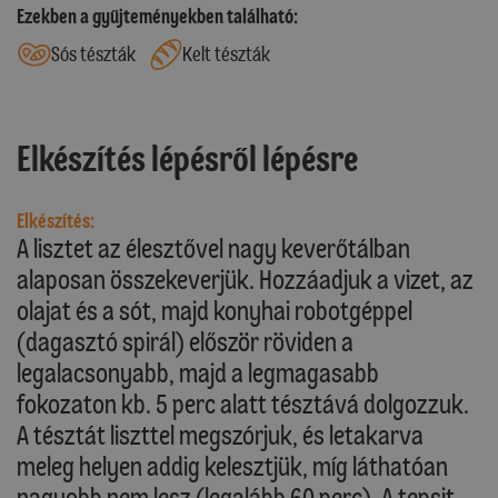
Ezekben a gyűjteményekben található:
Sós tészták
Kelt tészták
Elkészítés lépésről lépésre
Elkészítés:
A lisztet az élesztővel nagy keverőtálban
alaposan összekeverjük. Hozzáadjuk a vizet, az
olajat és a sót, majd konyhai robotgéppel
(dagasztó spirál) először röviden a
legalacsonyabb, majd a legmagasabb
fokozaton kb. 5 perc alatt tésztává dolgozzuk.
A tésztát liszttel megszórjuk, és letakarva
meleg helyen addig kelesztjük, míg láthatóan
nagyobb nem lesz (legalább 60 perc). A tepsit