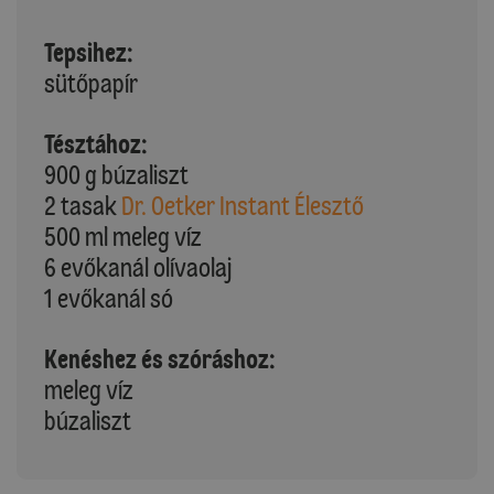
Tepsihez:
sütőpapír
Tésztához:
900 g búzaliszt
2 tasak
Dr. Oetker Instant Élesztő
500 ml meleg víz
6 evőkanál olívaolaj
1 evőkanál só
Kenéshez és szóráshoz:
meleg víz
búzaliszt