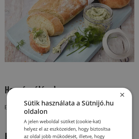
Hozzászólások
×
Sütik használata a Sütnijó.hu
Ehhez a recepthez még nem érkezett hozzászólás.
oldalon
A jelen weboldal sütiket (cookie-kat)
helyez el az eszközeiden, hogy biztosítsa
Hozzászólás írása
az oldal jobb működését, illetve, hogy