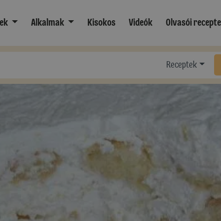
ek
Alkalmak
Kisokos
Videók
Olvasói recept
Receptek