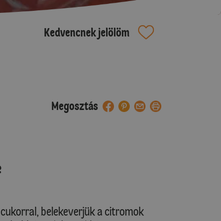
Kedvencnek jelölöm
Megosztás
e
e cukorral, belekeverjük a citromok