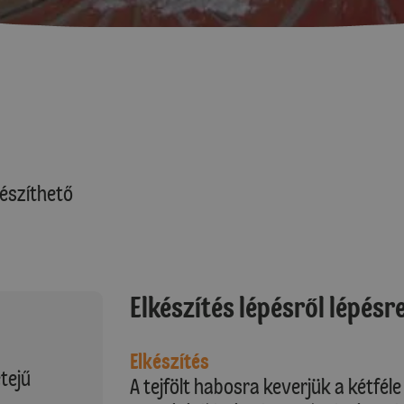
észíthető
Elkészítés lépésről lépésr
Elkészítés
tejű
A tejfölt habosra keverjük a kétfél