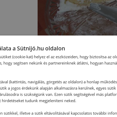
lata a Sütnijó.hu oldalon
ütiket (cookie-kat) helyez el az eszközeiden, hogy biztosítsa az ol
e, hogy segítsen nekünk és partnereinknek átlátni, hogyan haszná
tával (kattintás, navigálás, görgetés az oldalon) a honlap működé
ütik a jogos érdekünk alapján alkalmazásra kerülnek, egyes sütik
Hozzászólások
rulásodra is szükségünk van. Ezen sütik segítségével más platfo
t hirdetéseket tudunk megjeleníteni neked.
Ehhez a recepthez még nem érkeze
 sütikkel, illetve a sütik eltávolításával kapcsolatos további info