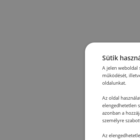
Sütik haszná
A jelen weboldal s
működését, illetv
oldalunkat.
Az oldal használa
elengedhetetlen s
azonban a hozzájá
személyre szabot
Az elengedhetetlen