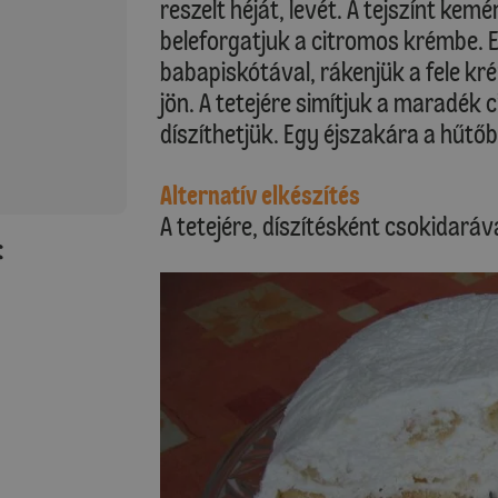
reszelt héját, levét. A tejszínt ke
beleforgatjuk a citromos krémbe. Egy
babapiskótával, rákenjük a fele kr
jön. A tetejére simítjuk a maradék
díszíthetjük. Egy éjszakára a hűtő
Alternatív elkészítés
A tetejére, díszítésként csokidará
: