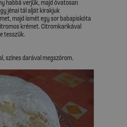
mény habbá verjük, majd óvatosan
 jénai tál alját kirakjuk
émet, majd ismét egy sor babapiskóta
 citromos krémet. Citromkarikával
be tesszük.
val, színes darával megszórom.