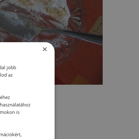
×
dal jobb
lod az
séhez
 használatához
rmokon is
tt hozzászólás.
rmációkért,