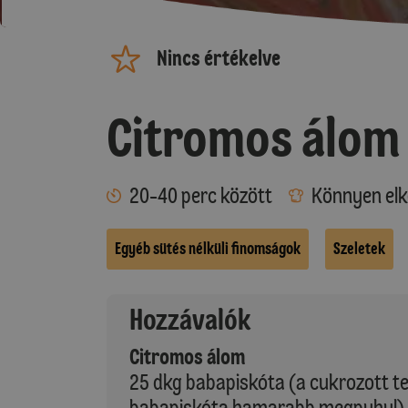
Nincs értékelve
Citromos álom
20-40 perc között
Könnyen elk
Egyéb sütés nélküli finomságok
Szeletek
Hozzávalók
Citromos álom
25 dkg babapiskóta (a cukrozott te
babapiskóta hamarabb megpuhul)