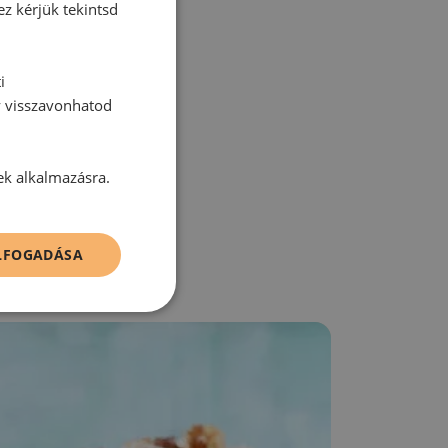
ez kérjük tekintsd
i
y visszavonhatod
zz be!
ek alkalmazásra.
ELFOGADÁSA