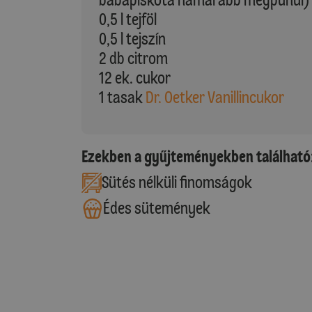
0,5 l tejföl
0,5 l tejszín
2 db citrom
12 ek. cukor
1 tasak
Dr. Oetker Vanillincukor
Ezekben a gyűjteményekben található
Sütés nélküli finomságok
Édes sütemények