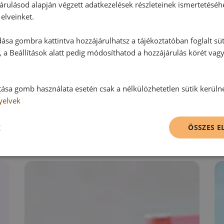
árulásod alapján végzett adatkezelések részleteinek ismertetéséh
elveinket.
Hozzászólás írása
ása gombra kattintva hozzájárulhatsz a tájékoztatóban foglalt süt
 a Beállítások alatt pedig módosíthatod a hozzájárulás körét vag
Vélemény írásához, kérjük,
jelentke
tása gomb használata esetén csak a nélkülözhetetlen sütik kerüln
yelvek
RECEPTAJÁNLÓ
K
ÖSSZES 