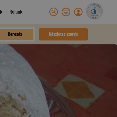
ek
Rólunk
Keresés
Részletes szűrés