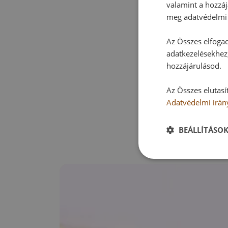
valamint a hozzáj
meg adatvédelmi 
Az Összes elfogad
adatkezelésekhez,
hozzájárulásod.
Az Összes elutasí
Adatvédelmi irán
BEÁLLÍTÁSO