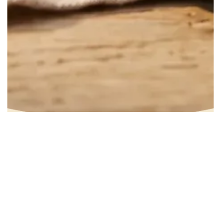
Almás tejberizs kocka
Több, mint 60 perc
0
Kis gyakorlat szükséges