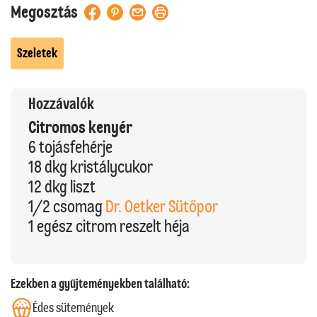
Megosztás
Szeletek
Hozzávalók
Citromos kenyér
6 tojásfehérje
18 dkg kristálycukor
12 dkg liszt
1/2 csomag
Dr. Oetker Sütőpor
1 egész citrom reszelt héja
Ezekben a gyűjteményekben található:
Édes sütemények