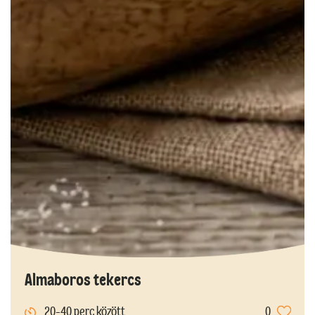
Almaboros tekercs
20-40 perc között
0