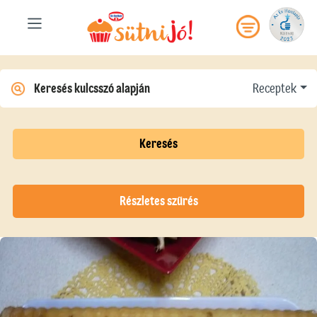
Receptek
Keresés
Részletes szűrés